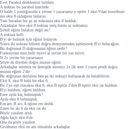
Evet Parabol denklemini buldum.
A noktası bu parabol üzerinde.
O halde 1 yazdığınızda x yerine 1 yazarsanız y eşittir 1 eksi 9'dan koordinatı
nın eksi 8 olduğunu buluruz.
Yani buradan biz şu an noktasını eksi 8 bulduk.
Arkadaşlar bire eksi 8 noktası imiş bizim az noktamız.
Şimdi eğimi bulalım değil mi?
A noktası belli.
B'yi de bulmak için eğimi bulayım.
Sonra iki noktası bilinen doğru deneyiminden eşitleyerek B'yi bulacağım.
Bu doğrunun D doğrusunun eğimi nedir?
Fonksiyonu muz belli türevi al yerine bir yaz türevi.
N 2x yerine bir yazarsanız.
Şöyle de diyelim doğru muzun eğimi.
Arkadaşlar süremiz ne demiştik süremiz 2x ilk sene 1 yazın şimdi doğru
muzun eğimi 2'dir.
Bu doğrunun deyimini ben şu iki noktayı kullanarak da bulabilirim.
Eksi 8, eksi B bölü bir eksi 0.
Bu 2'ye eşit olacaksa eksi 8, eksi B eşittir 2'den B eşittir eksi on buldum.
B'yi buldum, eğimi buldum.
Eeee ayda kaç bulmuştuk?
Ayda eksi 8 bulmuştuk.
Em artı B artı A eğime em dedik.
Zaten bu iki b da eksi on du.
Böyle yazalım artık.
Ağda kaçtı eksi 8'de.
Onu da şöyle yazalım.
Cevabımız eksi on altı olmalıdır arkadaşlar.