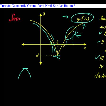
Türevin Geometrik Yorumu Yeni Nesil Sorular Bölüm 3