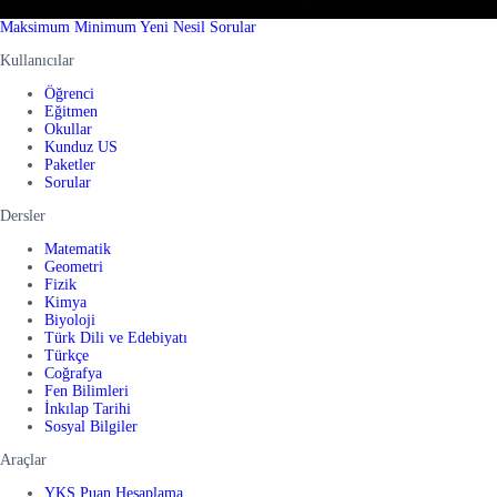
Maksimum Minimum Yeni Nesil Sorular
Kullanıcılar
Öğrenci
Eğitmen
Okullar
Kunduz US
Paketler
Sorular
Dersler
Matematik
Geometri
Fizik
Kimya
Biyoloji
Türk Dili ve Edebiyatı
Türkçe
Coğrafya
Fen Bilimleri
İnkılap Tarihi
Sosyal Bilgiler
Araçlar
YKS Puan Hesaplama