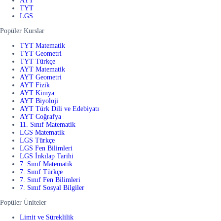
AYT
TYT
LGS
Popüler Kurslar
TYT Matematik
TYT Geometri
TYT Türkçe
AYT Matematik
AYT Geometri
AYT Fizik
AYT Kimya
AYT Biyoloji
AYT Türk Dili ve Edebiyatı
AYT Coğrafya
11. Sınıf Matematik
LGS Matematik
LGS Türkçe
LGS Fen Bilimleri
LGS İnkılap Tarihi
7. Sınıf Matematik
7. Sınıf Türkçe
7. Sınıf Fen Bilimleri
7. Sınıf Sosyal Bilgiler
Popüler Üniteler
Limit ve Süreklilik