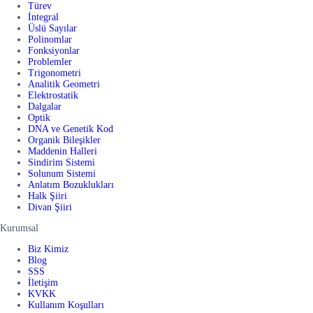
Türev
İntegral
Üslü Sayılar
Polinomlar
Fonksiyonlar
Problemler
Trigonometri
Analitik Geometri
Elektrostatik
Dalgalar
Optik
DNA ve Genetik Kod
Organik Bileşikler
Maddenin Halleri
Sindirim Sistemi
Solunum Sistemi
Anlatım Bozuklukları
Halk Şiiri
Divan Şiiri
Kurumsal
Biz Kimiz
Blog
SSS
İletişim
KVKK
Kullanım Koşulları