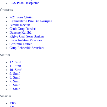
LGS Puan Hesaplama
Özellikler
7/24 Soru Çözüm
Eğitmenlerle Bire Bir Görüşme
Birebir Koçluk
Canlı Grup Dersleri
Deneme Kulübü
Kişiye Özel Soru Bankası
Konu Anlatım Videoları
Çözümlü Testler
Grup Rehberlik Seansları
Sınıflar
12. Sınıf
11. Sınıf
10. Sınıf
9. Sınıf
8. Sınıf
7. Sınıf
6. Sınıf
5. Sınıf
Sınavlar
YKS