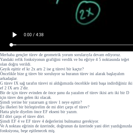
Merhaba gençler türev de geometrik yorum sorularıyla devam ediyoruz.
Yandaki refik fonksiyonun grafiğini verdik ve bu eğriye 4 5 noktasında teğet
olan doğru verildi.
Geyik eşittir ef kr 2x artı 2 ise g türevi bir kaçtır?
Öncelikle bize g türev bir soruluyor sa buranın türev ini alarak başlayalım
arkadaşlar.
G türev IX sağ tarafın türevi ni aldığımızda öncelikle üstü başa indirdiğiniz iki
ef 2 IX artı 2'dir.
Bir de için türev evinden de önce şunu da yazalım ef türev ikisi artı iki bir D
için türev den gelen iki olacak.
Şimdi yerine bir yazarsam g türev 1 neye eşittir?
Şu ilkeleri bir birleştirelim de mi dört çarpı ef türev?
Hatta şöyle diyelim önce EF ekseni bir yazım.
Ef dört çarpı ef türev dört.
Şimdi EF 4 ve EF türev 4 değerlerini bulmamız gerekiyor.
Ve A noktası eğrinin de üzerinde, doğrunun da üzerinde yani dört yazdığınızda
fonksiyona, beşe eşitlenecek miş.