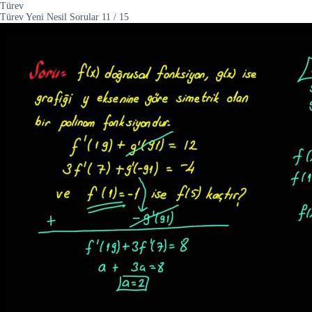
Türev
Türev Yeni Nesil Sorular
11
/
15