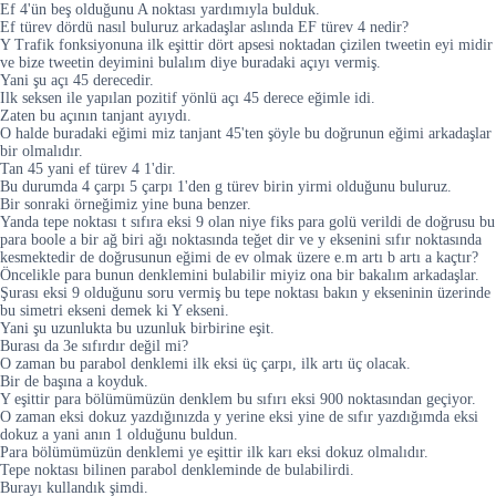
Ef 4'ün beş olduğunu A noktası yardımıyla bulduk.
Ef türev dördü nasıl buluruz arkadaşlar aslında EF türev 4 nedir?
Y Trafik fonksiyonuna ilk eşittir dört apsesi noktadan çizilen tweetin eyi midir
ve bize tweetin deyimini bulalım diye buradaki açıyı vermiş.
Yani şu açı 45 derecedir.
Ilk seksen ile yapılan pozitif yönlü açı 45 derece eğimle idi.
Zaten bu açının tanjant ayıydı.
O halde buradaki eğimi miz tanjant 45'ten şöyle bu doğrunun eğimi arkadaşlar
bir olmalıdır.
Tan 45 yani ef türev 4 1'dir.
Bu durumda 4 çarpı 5 çarpı 1'den g türev birin yirmi olduğunu buluruz.
Bir sonraki örneğimiz yine buna benzer.
Yanda tepe noktası t sıfıra eksi 9 olan niye fiks para golü verildi de doğrusu bu
para boole a bir ağ biri ağı noktasında teğet dir ve y eksenini sıfır noktasında
kesmektedir de doğrusunun eğimi de ev olmak üzere e.m artı b artı a kaçtır?
Öncelikle para bunun denklemini bulabilir miyiz ona bir bakalım arkadaşlar.
Şurası eksi 9 olduğunu soru vermiş bu tepe noktası bakın y ekseninin üzerinde
bu simetri ekseni demek ki Y ekseni.
Yani şu uzunlukta bu uzunluk birbirine eşit.
Burası da 3e sıfırdır değil mi?
O zaman bu parabol denklemi ilk eksi üç çarpı, ilk artı üç olacak.
Bir de başına a koyduk.
Y eşittir para bölümümüzün denklem bu sıfırı eksi 900 noktasından geçiyor.
O zaman eksi dokuz yazdığınızda y yerine eksi yine de sıfır yazdığımda eksi
dokuz a yani anın 1 olduğunu buldun.
Para bölümümüzün denklemi ye eşittir ilk karı eksi dokuz olmalıdır.
Tepe noktası bilinen parabol denkleminde de bulabilirdi.
Burayı kullandık şimdi.