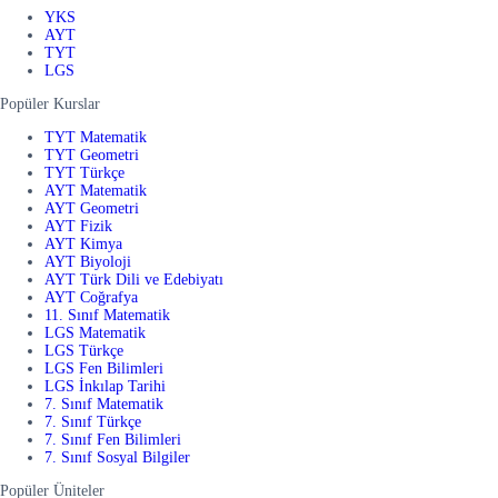
YKS
AYT
TYT
LGS
Popüler Kurslar
TYT Matematik
TYT Geometri
TYT Türkçe
AYT Matematik
AYT Geometri
AYT Fizik
AYT Kimya
AYT Biyoloji
AYT Türk Dili ve Edebiyatı
AYT Coğrafya
11. Sınıf Matematik
LGS Matematik
LGS Türkçe
LGS Fen Bilimleri
LGS İnkılap Tarihi
7. Sınıf Matematik
7. Sınıf Türkçe
7. Sınıf Fen Bilimleri
7. Sınıf Sosyal Bilgiler
Popüler Üniteler