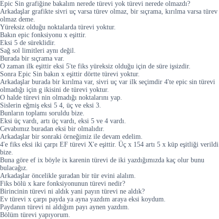
Epic Sin grafiğine bakalım nerede türevi yok türevi nerede olmazdı?
Arkadaşlar grafikte sivri uç varsa türev olmaz, bir sıçrama, kırılma varsa türev
olmaz deme.
Yüreksiz olduğu noktalarda türevi yoktur.
Bakın epic fonksiyonu x eşittir.
Eksi 5 de süreklidir.
Sağ sol limitleri aynı değil.
Burada bir sıçrama var.
O zaman ilk eşittir eksi 5'te fiks yüreksiz olduğu için de süre işsizdir.
Sonra Epic Sin bakın x eşittir dörtte türevi yoktur.
Arkadaşlar burada bir kırılma var, sivri uç var ilk seçimdir 4'te epic sin türevi
olmadığı için g ikisini de türevi yoktur.
O halde türevi nin olmadığı noktalarını yap.
Sislerin eğmiş eksi 5 4, üç ve eksi 3.
Bunların toplamı soruldu bize.
Eksi üç vardı, artı üç vardı, eksi 5 ve 4 vardı.
Cevabımız buradan eksi bir olmalıdır.
Arkadaşlar bir sonraki örneğimiz ile devam edelim.
4'e fiks eksi iki çarpı EF türevi X'e eşittir. Üç x 154 artı 5 x küp eşitliği verildi
bize.
Buna göre ef ix böyle ix karenin türevi de iki yazdığımızda kaç olur bunu
bulacağız.
Arkadaşlar öncelikle şuradan bir tür evini alalım.
Fiks bölü x kare fonksiyonunun türevi nedir?
Birincinin türevi ni aldık yani payın türevi ne aldık?
Ev türevi x çarpı payda ya ayna yazdım araya eksi koydum.
Paydanın türevi ni aldığım payı aynen yazdım.
Bölüm türevi yapıyorum.