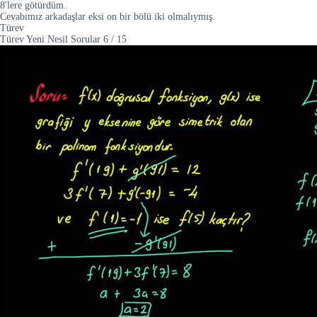
8'lere götürdüm.
Cevabımız arkadaşlar eksi on bir bölü iki olmalıymış.
Türev
Türev Yeni Nesil Sorular
6
/
15