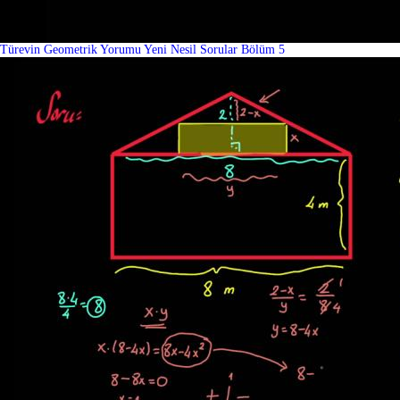
Türevin Geometrik Yorumu Yeni Nesil Sorular Bölüm 5