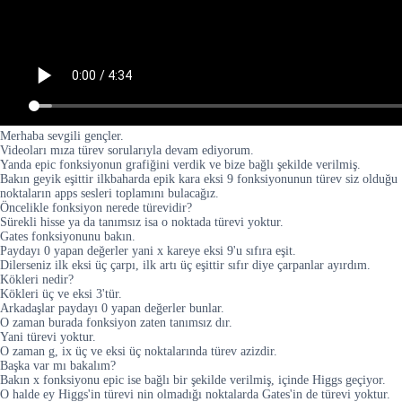
Merhaba sevgili gençler.
Videoları mıza türev sorularıyla devam ediyorum.
Yanda epic fonksiyonun grafiğini verdik ve bize bağlı şekilde verilmiş.
Bakın geyik eşittir ilkbaharda epik kara eksi 9 fonksiyonunun türev siz olduğu
noktaların apps sesleri toplamını bulacağız.
Öncelikle fonksiyon nerede türevidir?
Sürekli hisse ya da tanımsız isa o noktada türevi yoktur.
Gates fonksiyonunu bakın.
Paydayı 0 yapan değerler yani x kareye eksi 9'u sıfıra eşit.
Dilerseniz ilk eksi üç çarpı, ilk artı üç eşittir sıfır diye çarpanlar ayırdım.
Kökleri nedir?
Kökleri üç ve eksi 3'tür.
Arkadaşlar paydayı 0 yapan değerler bunlar.
O zaman burada fonksiyon zaten tanımsız dır.
Yani türevi yoktur.
O zaman g, ix üç ve eksi üç noktalarında türev azizdir.
Başka var mı bakalım?
Bakın x fonksiyonu epic ise bağlı bir şekilde verilmiş, içinde Higgs geçiyor.
O halde ey Higgs'in türevi nin olmadığı noktalarda Gates'in de türevi yoktur.