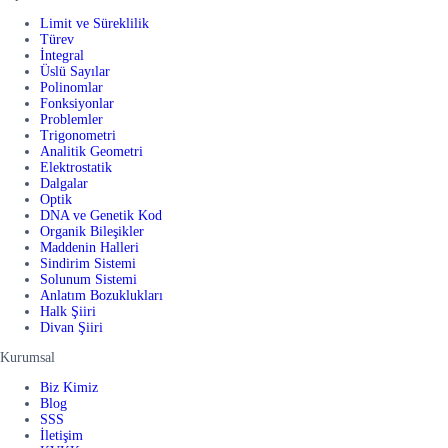
Limit ve Süreklilik
Türev
İntegral
Üslü Sayılar
Polinomlar
Fonksiyonlar
Problemler
Trigonometri
Analitik Geometri
Elektrostatik
Dalgalar
Optik
DNA ve Genetik Kod
Organik Bileşikler
Maddenin Halleri
Sindirim Sistemi
Solunum Sistemi
Anlatım Bozuklukları
Halk Şiiri
Divan Şiiri
Kurumsal
Biz Kimiz
Blog
SSS
İletişim