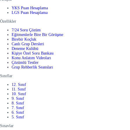
YKS Puan Hesaplama
LGS Puan Hesaplama
Özellikler
7/24 Soru Çözüm
Eğitmenlerle Bire Bir Görüşme
Birebir Koçluk
Canlı Grup Dersleri
Deneme Kulübü
Kişiye Özel Soru Bankası
Konu Anlatım Videoları
Çözümlü Testler
Grup Rehberlik Seansları
Sınıflar
12. Sınıf
11. Sınıf
10. Sınıf
9. Sınıf
8. Sınıf
7. Sınıf
6. Sınıf
5. Sınıf
Sınavlar