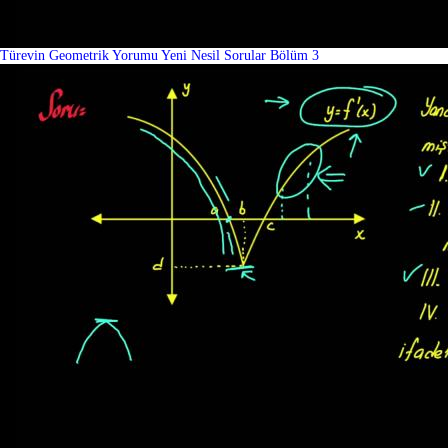
Türevin Geometrik Yorumu Yeni Nesil Sorular Bölüm 3