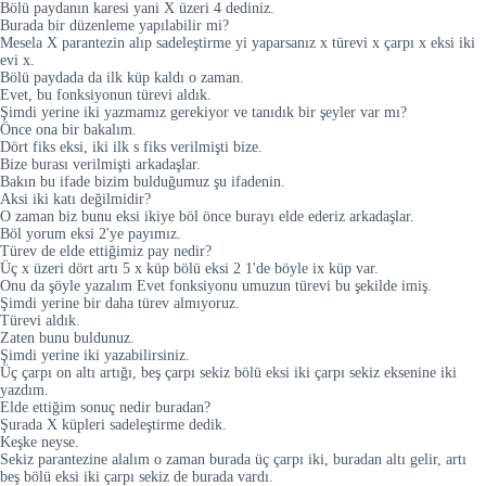
Bölü paydanın karesi yani X üzeri 4 dediniz.
Burada bir düzenleme yapılabilir mi?
Mesela X parantezin alıp sadeleştirme yi yaparsanız x türevi x çarpı x eksi iki
evi x.
Bölü paydada da ilk küp kaldı o zaman.
Evet, bu fonksiyonun türevi aldık.
Şimdi yerine iki yazmamız gerekiyor ve tanıdık bir şeyler var mı?
Önce ona bir bakalım.
Dört fiks eksi, iki ilk s fiks verilmişti bize.
Bize burası verilmişti arkadaşlar.
Bakın bu ifade bizim bulduğumuz şu ifadenin.
Aksi iki katı değilmidir?
O zaman biz bunu eksi ikiye böl önce burayı elde ederiz arkadaşlar.
Böl yorum eksi 2'ye payımız.
Türev de elde ettiğimiz pay nedir?
Üç x üzeri dört artı 5 x küp bölü eksi 2 1'de böyle ix küp var.
Onu da şöyle yazalım Evet fonksiyonu umuzun türevi bu şekilde imiş.
Şimdi yerine bir daha türev almıyoruz.
Türevi aldık.
Zaten bunu buldunuz.
Şimdi yerine iki yazabilirsiniz.
Üç çarpı on altı artığı, beş çarpı sekiz bölü eksi iki çarpı sekiz eksenine iki
yazdım.
Elde ettiğim sonuç nedir buradan?
Şurada X küpleri sadeleştirme dedik.
Keşke neyse.
Sekiz parantezine alalım o zaman burada üç çarpı iki, buradan altı gelir, artı
beş bölü eksi iki çarpı sekiz de burada vardı.