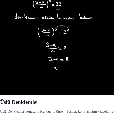
Üslü Denklemler
Üslü Denklemler konusunu Kunduz’la öğren! Testler, konu anlatım videoları ve 