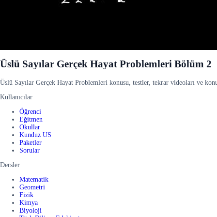
Üslü Sayılar Gerçek Hayat Problemleri Bölüm 2
Üslü Sayılar Gerçek Hayat Problemleri konusu, testler, tekrar videoları ve konu 
Kullanıcılar
Öğrenci
Eğitmen
Okullar
Kunduz US
Paketler
Sorular
Dersler
Matematik
Geometri
Fizik
Kimya
Biyoloji