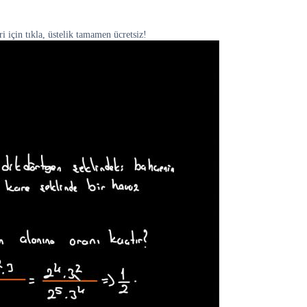
i için tıkla, üstelik tamamen ücretsiz!