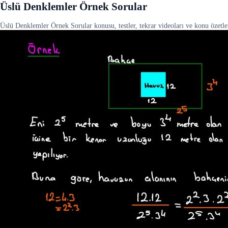
Üslü Denklemler Örnek Sorular
Üslü Denklemler Örnek Sorular konusu, testler, tekrar videoları ve konu özetler