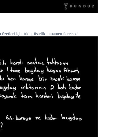
özetleri için tıkla, üstelik tamamen ücretsiz!