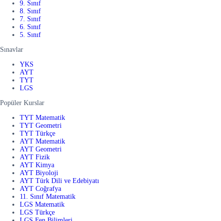
9. Sınıf
8. Sınıf
7. Sınıf
6. Sınıf
5. Sınıf
Sınavlar
YKS
AYT
TYT
LGS
Popüler Kurslar
TYT Matematik
TYT Geometri
TYT Türkçe
AYT Matematik
AYT Geometri
AYT Fizik
AYT Kimya
AYT Biyoloji
AYT Türk Dili ve Edebiyatı
AYT Coğrafya
11. Sınıf Matematik
LGS Matematik
LGS Türkçe
LGS Fen Bilimleri