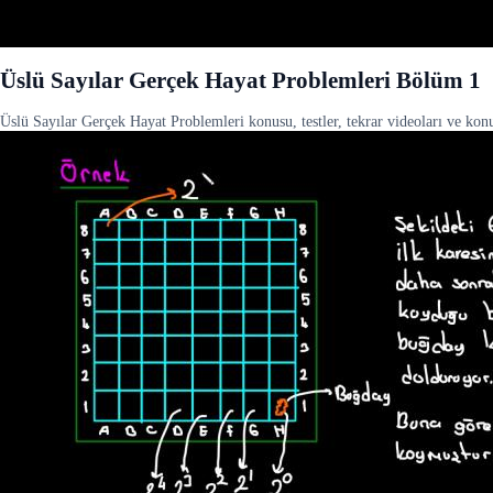
Üslü Sayılar Gerçek Hayat Problemleri Bölüm 1
Üslü Sayılar Gerçek Hayat Problemleri konusu, testler, tekrar videoları ve konu 