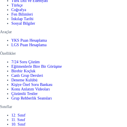
Türk Dili ve Edebiyatı
Türkçe
Coğrafya
Fen Bilimleri
İnkılap Tarihi
Sosyal Bilgiler
Araçlar
YKS Puan Hesaplama
LGS Puan Hesaplama
Özellikler
7/24 Soru Çözüm
Eğitmenlerle Bire Bir Görüşme
Birebir Koçluk
Canlı Grup Dersleri
Deneme Kulübü
Kişiye Özel Soru Bankası
Konu Anlatım Videoları
Çözümlü Testler
Grup Rehberlik Seansları
Sınıflar
12. Sınıf
11. Sınıf
10. Sınıf