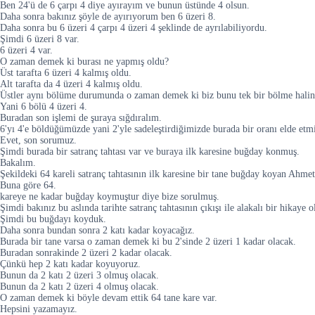
Ben 24'ü de 6 çarpı 4 diye ayırayım ve bunun üstünde 4 olsun.
Daha sonra bakınız şöyle de ayırıyorum ben 6 üzeri 8.
Daha sonra bu 6 üzeri 4 çarpı 4 üzeri 4 şeklinde de ayrılabiliyordu.
Şimdi 6 üzeri 8 var.
6 üzeri 4 var.
O zaman demek ki burası ne yapmış oldu?
Üst tarafta 6 üzeri 4 kalmış oldu.
Alt tarafta da 4 üzeri 4 kalmış oldu.
Üstler aynı bölüme durumunda o zaman demek ki biz bunu tek bir bölme halind
Yani 6 bölü 4 üzeri 4.
Buradan son işlemi de şuraya sığdıralım.
6'yı 4'e böldüğümüzde yani 2'yle sadeleştirdiğimizde burada bir oranı elde etmi
Evet, son sorumuz.
Şimdi burada bir satranç tahtası var ve buraya ilk karesine buğday konmuş.
Bakalım.
Şekildeki 64 kareli satranç tahtasının ilk karesine bir tane buğday koyan Ahm
Buna göre 64.
kareye ne kadar buğday koymuştur diye bize sorulmuş.
Şimdi bakınız bu aslında tarihte satranç tahtasının çıkışı ile alakalı bir hikaye ol
Şimdi bu buğdayı koyduk.
Daha sonra bundan sonra 2 katı kadar koyacağız.
Burada bir tane varsa o zaman demek ki bu 2'sinde 2 üzeri 1 kadar olacak.
Buradan sonrakinde 2 üzeri 2 kadar olacak.
Çünkü hep 2 katı kadar koyuyoruz.
Bunun da 2 katı 2 üzeri 3 olmuş olacak.
Bunun da 2 katı 2 üzeri 4 olmuş olacak.
O zaman demek ki böyle devam ettik 64 tane kare var.
Hepsini yazamayız.