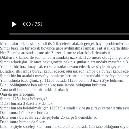
Merhabalar arkadaşlar, şimdi üslü ifadelerle alakalı gerçek hayat problemlerine
Şimdi bakalım bir sokak boyunca gece aydınlatma lambası eşit aralıklarla dikile
Her 2 lamba arasındaki mesafe 3 üzeri 2 metre olarak belirlenmiştir.
Dikilen ilk lamba ile son lamba arasındaki uzaklık 1125 metre olduğuna göre b
Şimdi arkadaşlar ilk önce baktığınızda bakınız şunların arasındaki mesafenin 3
Yani bu hiç bozulmayacak en sona kadar devam edecek ve şöyle bir şey var.
Buradaki ilk lamba burayı kabul edecek olursak son lamba da burayı kabul ede
Şimdi biz bu aradaki mesafeyi bunların her birinin arasındaki mesafeye böler
Yani aslında istediğimiz şu 1125'i burada 1125'i benim 3 üzeri 2'ye bölmem.
Bunu böldüğümde ben aslında kaç tane lamba olduğunu bulurum.
Ama tabii burada ufak bir farklılık olacak.
Onu da göstereceğim.
Şimdi 1125'i kaça böleceğiz?
1125'i burada 3 üzeri 2 9 demek.
Şimdi burada bölebilmek için 1125'i 9'a şimdi ilk başta şurayı çarpanlarına ay
Daha sonra bölü 9 var burada.
Daha sonra buradaki 225 de şöyledir 25 çarpı 9 demektir o.
Daha sonra burada da 9 var.
Bakınız şöyle sadeleştikten sonra 5 kere 25'ten burada 125 tane olduğunu söyler