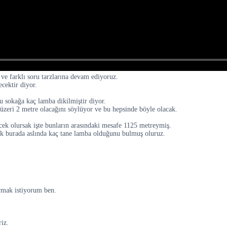
 ve farklı soru tarzlarına devam ediyoruz.
cektir diyor.
u sokağa kaç lamba dikilmiştir diyor.
 üzeri 2 metre olacağını söylüyor ve bu hepsinde böyle olacak.
cek olursak işte bunların arasındaki mesafe 1125 metreymiş.
sek burada aslında kaç tane lamba olduğunu bulmuş oluruz.
ırmak istiyorum ben.
iz.