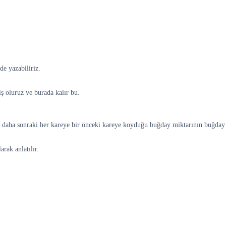
e yazabiliriz.
ş oluruz ve burada kalır bu.
et daha sonraki her kareye bir önceki kareye koyduğu buğday miktarının buğday 
arak anlatılır.