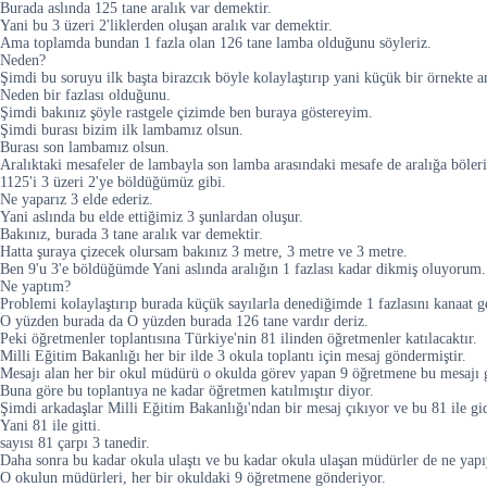
Burada aslında 125 tane aralık var demektir.
Yani bu 3 üzeri 2'liklerden oluşan aralık var demektir.
Ama toplamda bundan 1 fazla olan 126 tane lamba olduğunu söyleriz.
Neden?
Şimdi bu soruyu ilk başta birazcık böyle kolaylaştırıp yani küçük bir örnekte 
Neden bir fazlası olduğunu.
Şimdi bakınız şöyle rastgele çizimde ben buraya göstereyim.
Şimdi burası bizim ilk lambamız olsun.
Burası son lambamız olsun.
Aralıktaki mesafeler de lambayla son lamba arasındaki mesafe de aralığa böleri
1125'i 3 üzeri 2'ye böldüğümüz gibi.
Ne yaparız 3 elde ederiz.
Yani aslında bu elde ettiğimiz 3 şunlardan oluşur.
Bakınız, burada 3 tane aralık var demektir.
Hatta şuraya çizecek olursam bakınız 3 metre, 3 metre ve 3 metre.
Ben 9'u 3'e böldüğümde Yani aslında aralığın 1 fazlası kadar dikmiş oluyorum.
Ne yaptım?
Problemi kolaylaştırıp burada küçük sayılarla denediğimde 1 fazlasını kanaat g
O yüzden burada da O yüzden burada 126 tane vardır deriz.
Peki öğretmenler toplantısına Türkiye'nin 81 ilinden öğretmenler katılacaktır.
Milli Eğitim Bakanlığı her bir ilde 3 okula toplantı için mesaj göndermiştir.
Mesajı alan her bir okul müdürü o okulda görev yapan 9 öğretmene bu mesajı 
Buna göre bu toplantıya ne kadar öğretmen katılmıştır diyor.
Şimdi arkadaşlar Milli Eğitim Bakanlığı'ndan bir mesaj çıkıyor ve bu 81 ile gi
Yani 81 ile gitti.
sayısı 81 çarpı 3 tanedir.
Daha sonra bu kadar okula ulaştı ve bu kadar okula ulaşan müdürler de ne yap
O okulun müdürleri, her bir okuldaki 9 öğretmene gönderiyor.