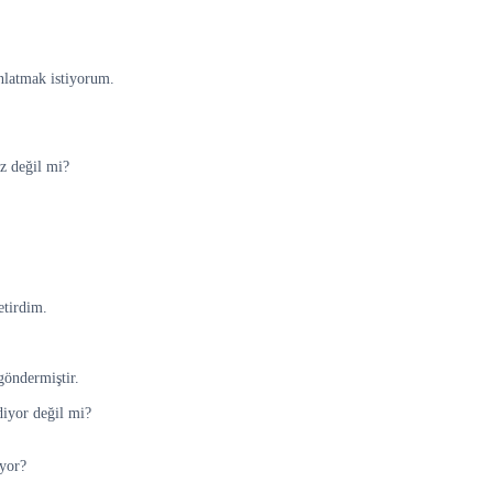
anlatmak istiyorum.
z değil mi?
etirdim.
göndermiştir.
diyor değil mi?
ıyor?