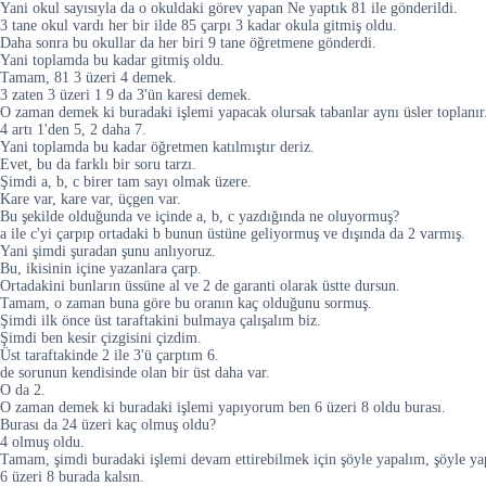
Yani okul sayısıyla da o okuldaki görev yapan Ne yaptık 81 ile gönderildi.
3 tane okul vardı her bir ilde 85 çarpı 3 kadar okula gitmiş oldu.
Daha sonra bu okullar da her biri 9 tane öğretmene gönderdi.
Yani toplamda bu kadar gitmiş oldu.
Tamam, 81 3 üzeri 4 demek.
3 zaten 3 üzeri 1 9 da 3'ün karesi demek.
O zaman demek ki buradaki işlemi yapacak olursak tabanlar aynı üsler toplanır
4 artı 1'den 5, 2 daha 7.
Yani toplamda bu kadar öğretmen katılmıştır deriz.
Evet, bu da farklı bir soru tarzı.
Şimdi a, b, c birer tam sayı olmak üzere.
Kare var, kare var, üçgen var.
Bu şekilde olduğunda ve içinde a, b, c yazdığında ne oluyormuş?
a ile c'yi çarpıp ortadaki b bunun üstüne geliyormuş ve dışında da 2 varmış.
Yani şimdi şuradan şunu anlıyoruz.
Bu, ikisinin içine yazanlara çarp.
Ortadakini bunların üssüne al ve 2 de garanti olarak üstte dursun.
Tamam, o zaman buna göre bu oranın kaç olduğunu sormuş.
Şimdi ilk önce üst taraftakini bulmaya çalışalım biz.
Şimdi ben kesir çizgisini çizdim.
Üst taraftakinde 2 ile 3'ü çarptım 6.
de sorunun kendisinde olan bir üst daha var.
O da 2.
O zaman demek ki buradaki işlemi yapıyorum ben 6 üzeri 8 oldu burası.
Burası da 24 üzeri kaç olmuş oldu?
4 olmuş oldu.
Tamam, şimdi buradaki işlemi devam ettirebilmek için şöyle yapalım, şöyle ya
6 üzeri 8 burada kalsın.