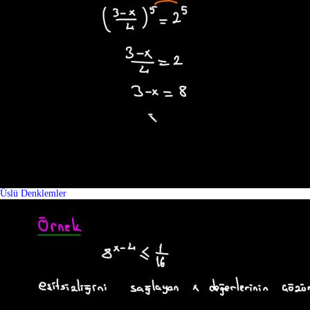
Üslü Denklemler