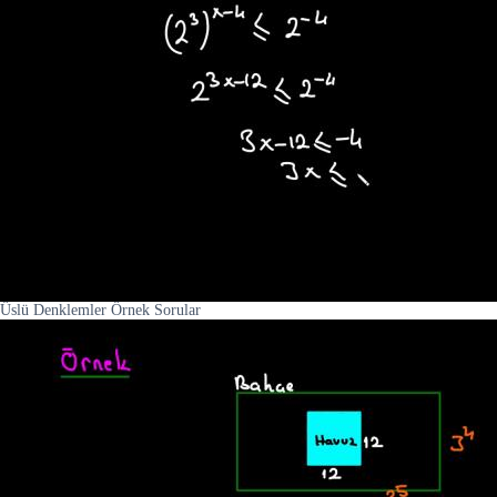
Üslü Denklemler Örnek Sorular