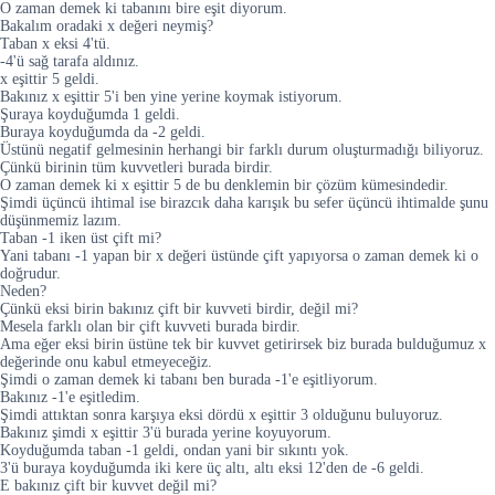
O zaman demek ki tabanını bire eşit diyorum.
Bakalım oradaki x değeri neymiş?
Taban x eksi 4'tü.
-4'ü sağ tarafa aldınız.
x eşittir 5 geldi.
Bakınız x eşittir 5'i ben yine yerine koymak istiyorum.
Şuraya koyduğumda 1 geldi.
Buraya koyduğumda da -2 geldi.
Üstünü negatif gelmesinin herhangi bir farklı durum oluşturmadığı biliyoruz.
Çünkü birinin tüm kuvvetleri burada birdir.
O zaman demek ki x eşittir 5 de bu denklemin bir çözüm kümesindedir.
Şimdi üçüncü ihtimal ise birazcık daha karışık bu sefer üçüncü ihtimalde şunu
düşünmemiz lazım.
Taban -1 iken üst çift mi?
Yani tabanı -1 yapan bir x değeri üstünde çift yapıyorsa o zaman demek ki o
doğrudur.
Neden?
Çünkü eksi birin bakınız çift bir kuvveti birdir, değil mi?
Mesela farklı olan bir çift kuvveti burada birdir.
Ama eğer eksi birin üstüne tek bir kuvvet getirirsek biz burada bulduğumuz x
değerinde onu kabul etmeyeceğiz.
Şimdi o zaman demek ki tabanı ben burada -1'e eşitliyorum.
Bakınız -1'e eşitledim.
Şimdi attıktan sonra karşıya eksi dördü x eşittir 3 olduğunu buluyoruz.
Bakınız şimdi x eşittir 3'ü burada yerine koyuyorum.
Koyduğumda taban -1 geldi, ondan yani bir sıkıntı yok.
3'ü buraya koyduğumda iki kere üç altı, altı eksi 12'den de -6 geldi.
E bakınız çift bir kuvvet değil mi?