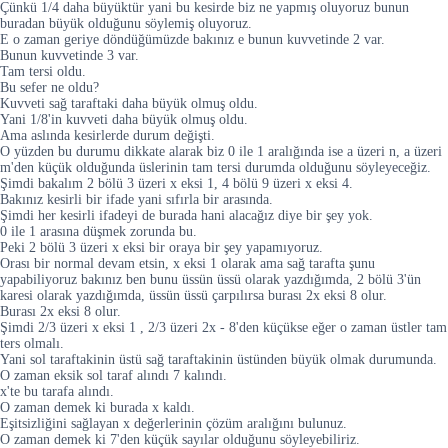
Çünkü 1/4 daha büyüktür yani bu kesirde biz ne yapmış oluyoruz bunun
buradan büyük olduğunu söylemiş oluyoruz.
E o zaman geriye döndüğümüzde bakınız e bunun kuvvetinde 2 var.
Bunun kuvvetinde 3 var.
Tam tersi oldu.
Bu sefer ne oldu?
Kuvveti sağ taraftaki daha büyük olmuş oldu.
Yani 1/8'in kuvveti daha büyük olmuş oldu.
Ama aslında kesirlerde durum değişti.
O yüzden bu durumu dikkate alarak biz 0 ile 1 aralığında ise a üzeri n, a üzeri
m'den küçük olduğunda üslerinin tam tersi durumda olduğunu söyleyeceğiz.
Şimdi bakalım 2 bölü 3 üzeri x eksi 1, 4 bölü 9 üzeri x eksi 4.
Bakınız kesirli bir ifade yani sıfırla bir arasında.
Şimdi her kesirli ifadeyi de burada hani alacağız diye bir şey yok.
0 ile 1 arasına düşmek zorunda bu.
Peki 2 bölü 3 üzeri x eksi bir oraya bir şey yapamıyoruz.
Orası bir normal devam etsin, x eksi 1 olarak ama sağ tarafta şunu
yapabiliyoruz bakınız ben bunu üssün üssü olarak yazdığımda, 2 bölü 3'ün
karesi olarak yazdığımda, üssün üssü çarpılırsa burası 2x eksi 8 olur.
Burası 2x eksi 8 olur.
Şimdi 2/3 üzeri x eksi 1 , 2/3 üzeri 2x - 8'den küçükse eğer o zaman üstler tam
ters olmalı.
Yani sol taraftakinin üstü sağ taraftakinin üstünden büyük olmak durumunda.
O zaman eksik sol taraf alındı 7 kalındı.
x'te bu tarafa alındı.
O zaman demek ki burada x kaldı.
Eşitsizliğini sağlayan x değerlerinin çözüm aralığını bulunuz.
O zaman demek ki 7'den küçük sayılar olduğunu söyleyebiliriz.