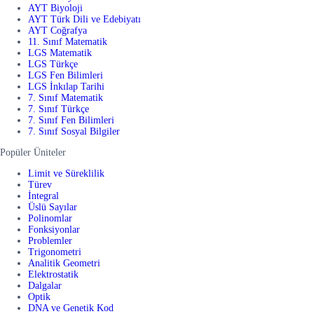
AYT Biyoloji
AYT Türk Dili ve Edebiyatı
AYT Coğrafya
11. Sınıf Matematik
LGS Matematik
LGS Türkçe
LGS Fen Bilimleri
LGS İnkılap Tarihi
7. Sınıf Matematik
7. Sınıf Türkçe
7. Sınıf Fen Bilimleri
7. Sınıf Sosyal Bilgiler
Popüler Üniteler
Limit ve Süreklilik
Türev
İntegral
Üslü Sayılar
Polinomlar
Fonksiyonlar
Problemler
Trigonometri
Analitik Geometri
Elektrostatik
Dalgalar
Optik
DNA ve Genetik Kod