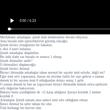
Merhabalar arkadaşlar, şimdi üslü denklemlere devam ediyoruz.
Ama burada üslü eşitsizliklerini görmüş olacağız.
Şimdi birinci örneğimize bir bakalım.
x eksi 4 üzeri bulunuz.
Şimdi arkadaşlar düşünelim.
Bir üslü ifade var burada ve sonucu 1 olmuş.
Şimdi ihtimaller nedir?
O ihtimalleri düşüneceğiz.
Şimdi birinci ihtimal.
Birinci ihtimalde arkadaşlar taban normal bir sayıdır üstü sıfırdır, değil mi?
Eğer üstü sıfır yaparsanız, burası da sıfırdan farklı bir sayı gelirse o zaman
demek ki bir sayının üssü 0 olduğundan dolayı sonuç 1 gelir.
O zaman demek ki ben ne yapıyorum birinci ihtimalde üstünü sıfıra eşitleyen
sıfır değerine bakıyorum.
Bakınız bunu çözdüğünüz de -12 karşı aldığınız Şuraya koyduk 2 üstüne
koyduk 0.
Arkadaşlar Şimdi tamam ama sadece üstü sıfır olduğunu olmaz.
İkinci ihtimal bu sefer tabanı bir olur.
Üstü herhangi bir kuvvet olur.