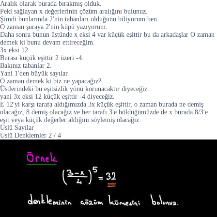
Aralık olarak burada bırakmış olduk.
Peki sağlayan x değerlerinin çözüm aralığını bulunuz.
Şimdi bunlarında 2'nin tabanları olduğunu biliyorum ben.
O zaman şuraya 2'nin küpü yazıyorum.
Daha sonra bunun üstünde x eksi 4 var küçük eşittir bu da arkadaşlar O zaman
demek ki bunu devam ettireceğim.
3x eksi 12.
Burası küçük eşittir 2 üzeri -4.
Bakınız tabanlar 2.
Yani 1'den büyük sayılar.
O zaman demek ki biz ne yapacağız?
Üstlerindeki bu eşitsizlik yönü korunacaktır diyeceğiz.
yani 3x eksi 12 küçük eşittir -4 diyeceğiz.
E 12'yi karşı tarafa aldığımızda 3x küçük eşittir, o zaman burada ne demiş
olacağız, 8 demiş olacağız ve her tarafı 3'e böldüğümüzde de x burada 8/3'e
eşit veya küçük değerler aldığını söylemiş olacağız.
Üslü Sayılar
Üslü Denklemler
2
/
4