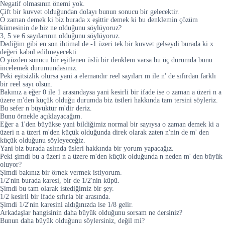
Negatif olmasının önemi yok.
Çift bir kuvvet olduğundan dolayı bunun sonucu bir gelecektir.
O zaman demek ki biz burada x eşittir demek ki bu denklemin çözüm
kümesinin de biz ne olduğunu söylüyoruz?
3, 5 ve 6 sayılarının olduğunu söylüyoruz.
Dediğim gibi en son ihtimal de -1 üzeri tek bir kuvvet gelseydi burada ki x
değeri kabul edilmeyecekti.
O yüzden sonucu bir eşitlenen üslü bir denklem varsa bu üç durumda bunu
incelemek durumundasınız.
Peki eşitsizlik olursa yani a elemandır reel sayıları m ile n' de sıfırdan farklı
bir reel sayı olsun.
Bakınız a eğer 0 ile 1 arasındaysa yani kesirli bir ifade ise o zaman a üzeri n a
üzere m'den küçük olduğu durumda biz üstleri hakkında tam tersini söyleriz.
Bu sefer n büyüktür m'dir deriz.
Bunu örnekle açıklayacağım.
Eğer a 1'den büyükse yani bildiğimiz normal bir sayıysa o zaman demek ki a
üzeri n a üzeri m'den küçük olduğunda direk olarak zaten n'nin de m' den
küçük olduğunu söyleyeceğiz.
Yani biz burada aslında üsleri hakkında bir yorum yapacağız.
Peki şimdi bu a üzeri n a üzere m'den küçük olduğunda n neden m' den büyük
oluyor?
Şimdi bakınız bir örnek vermek istiyorum.
1/2'nin burada karesi, bir de 1/2'nin küpü.
Şimdi bu tam olarak istediğimiz bir şey.
1/2 kesirli bir ifade sıfırla bir arasında.
Şimdi 1/2'nin karesini aldığınızda ise 1/8 gelir.
Arkadaşlar hangisinin daha büyük olduğunu sorsam ne dersiniz?
Bunun daha büyük olduğunu söylersiniz, değil mi?