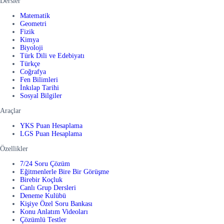
Dersler
Matematik
Geometri
Fizik
Kimya
Biyoloji
Türk Dili ve Edebiyatı
Türkçe
Coğrafya
Fen Bilimleri
İnkılap Tarihi
Sosyal Bilgiler
Araçlar
YKS Puan Hesaplama
LGS Puan Hesaplama
Özellikler
7/24 Soru Çözüm
Eğitmenlerle Bire Bir Görüşme
Birebir Koçluk
Canlı Grup Dersleri
Deneme Kulübü
Kişiye Özel Soru Bankası
Konu Anlatım Videoları
Çözümlü Testler