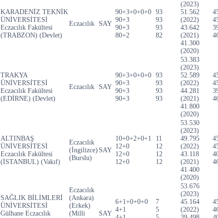
(2023)
KARADENİZ TEKNİK
90+3+0+0+0
93
51.562
4
ÜNİVERSİTESİ
90+3
93
(2022)
4
Eczacılık
SAY
Eczacılık Fakültesi
90+3
93
43.642
3
(TRABZON) (Devlet)
80+2
82
(2021)
4
41.300
(2020)
53.383
(2023)
TRAKYA
90+3+0+0+0
93
52.589
4
ÜNİVERSİTESİ
90+3
93
(2022)
4
Eczacılık
SAY
Eczacılık Fakültesi
90+3
93
44.281
3
(EDİRNE) (Devlet)
90+3
93
(2021)
4
41.800
(2020)
53.530
(2023)
ALTINBAŞ
10+0+2+0+1
11
49.795
4
Eczacılık
ÜNİVERSİTESİ
12+0
12
(2022)
4
(İngilizce)
SAY
Eczacılık Fakültesi
12+0
12
43.118
4
(Burslu)
(İSTANBUL) (Vakıf)
12+0
12
(2021)
4
41.400
(2020)
53.676
Eczacılık
(2023)
SAĞLIK BİLİMLERİ
(Ankara)
6+1+0+0+0
7
45.164
4
ÜNİVERSİTESİ
(Erkek)
4+1
5
(2022)
4
Gülhane Eczacılık
(Milli
SAY
4+1
5
39.498
4