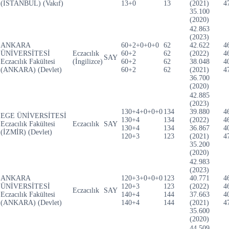
(İSTANBUL) (Vakıf)
13+0
13
(2021)
4
35.100
(2020)
42.863
(2023)
ANKARA
60+2+0+0+0
62
42.622
4
ÜNİVERSİTESİ
Eczacılık
60+2
62
(2022)
4
SAY
Eczacılık Fakültesi
(İngilizce)
60+2
62
38.048
4
(ANKARA) (Devlet)
60+2
62
(2021)
4
36.700
(2020)
42.885
(2023)
130+4+0+0+0
134
39.880
4
EGE ÜNİVERSİTESİ
130+4
134
(2022)
4
Eczacılık Fakültesi
Eczacılık
SAY
130+4
134
36.867
4
(İZMİR) (Devlet)
120+3
123
(2021)
4
35.200
(2020)
42.983
(2023)
ANKARA
120+3+0+0+0
123
40.771
4
ÜNİVERSİTESİ
120+3
123
(2022)
4
Eczacılık
SAY
Eczacılık Fakültesi
140+4
144
37.663
4
(ANKARA) (Devlet)
140+4
144
(2021)
4
35.600
(2020)
44.509