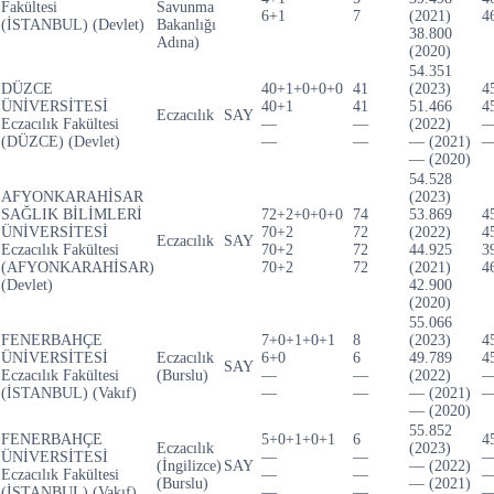
Fakültesi
Savunma
6+1
7
(2021)
4
(İSTANBUL) (Devlet)
Bakanlığı
38.800
Adına)
(2020)
54.351
DÜZCE
40+1+0+0+0
41
(2023)
4
ÜNİVERSİTESİ
40+1
41
51.466
4
Eczacılık
SAY
Eczacılık Fakültesi
—
—
(2022)
(DÜZCE) (Devlet)
—
—
— (2021)
— (2020)
54.528
AFYONKARAHİSAR
(2023)
SAĞLIK BİLİMLERİ
72+2+0+0+0
74
53.869
4
ÜNİVERSİTESİ
70+2
72
(2022)
4
Eczacılık
SAY
Eczacılık Fakültesi
70+2
72
44.925
3
(AFYONKARAHİSAR)
70+2
72
(2021)
4
(Devlet)
42.900
(2020)
55.066
FENERBAHÇE
7+0+1+0+1
8
(2023)
4
ÜNİVERSİTESİ
Eczacılık
6+0
6
49.789
4
SAY
Eczacılık Fakültesi
(Burslu)
—
—
(2022)
(İSTANBUL) (Vakıf)
—
—
— (2021)
— (2020)
55.852
FENERBAHÇE
5+0+1+0+1
6
4
Eczacılık
(2023)
ÜNİVERSİTESİ
—
—
(İngilizce)
SAY
— (2022)
Eczacılık Fakültesi
—
—
(Burslu)
— (2021)
(İSTANBUL) (Vakıf)
—
—