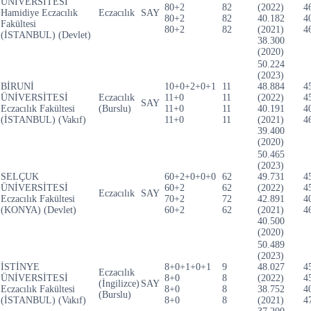
ÜNİVERSİTESİ
80+2
82
(2022)
4
Hamidiye Eczacılık
Eczacılık
SAY
80+2
82
40.182
4
Fakültesi
80+2
82
(2021)
4
(İSTANBUL) (Devlet)
38.300
(2020)
50.224
(2023)
BİRUNİ
10+0+2+0+1
11
48.884
4
ÜNİVERSİTESİ
Eczacılık
11+0
11
(2022)
4
SAY
Eczacılık Fakültesi
(Burslu)
11+0
11
40.191
4
(İSTANBUL) (Vakıf)
11+0
11
(2021)
4
39.400
(2020)
50.465
(2023)
SELÇUK
60+2+0+0+0
62
49.731
4
ÜNİVERSİTESİ
60+2
62
(2022)
4
Eczacılık
SAY
Eczacılık Fakültesi
70+2
72
42.891
4
(KONYA) (Devlet)
60+2
62
(2021)
4
40.500
(2020)
50.489
(2023)
İSTİNYE
8+0+1+0+1
9
48.027
4
Eczacılık
ÜNİVERSİTESİ
8+0
8
(2022)
4
(İngilizce)
SAY
Eczacılık Fakültesi
8+0
8
38.752
4
(Burslu)
(İSTANBUL) (Vakıf)
8+0
8
(2021)
4