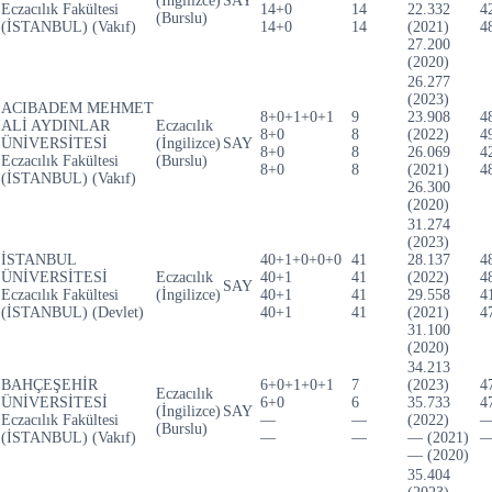
(İngilizce)
SAY
Eczacılık Fakültesi
14+0
14
22.332
4
(Burslu)
(İSTANBUL) (Vakıf)
14+0
14
(2021)
4
27.200
(2020)
26.277
(2023)
ACIBADEM MEHMET
8+0+1+0+1
9
23.908
4
ALİ AYDINLAR
Eczacılık
8+0
8
(2022)
4
ÜNİVERSİTESİ
(İngilizce)
SAY
8+0
8
26.069
4
Eczacılık Fakültesi
(Burslu)
8+0
8
(2021)
4
(İSTANBUL) (Vakıf)
26.300
(2020)
31.274
(2023)
İSTANBUL
40+1+0+0+0
41
28.137
4
ÜNİVERSİTESİ
Eczacılık
40+1
41
(2022)
4
SAY
Eczacılık Fakültesi
(İngilizce)
40+1
41
29.558
4
(İSTANBUL) (Devlet)
40+1
41
(2021)
4
31.100
(2020)
34.213
BAHÇEŞEHİR
6+0+1+0+1
7
(2023)
4
Eczacılık
ÜNİVERSİTESİ
6+0
6
35.733
4
(İngilizce)
SAY
Eczacılık Fakültesi
—
—
(2022)
(Burslu)
(İSTANBUL) (Vakıf)
—
—
— (2021)
— (2020)
35.404