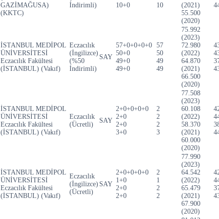
GAZİMAĞUSA)
İndirimli)
10+0
10
(2021)
4
(KKTC)
55.500
(2020)
75.992
(2023)
İSTANBUL MEDİPOL
Eczacılık
57+0+0+0+0
57
72.980
4
ÜNİVERSİTESİ
(İngilizce)
50+0
50
(2022)
4
SAY
Eczacılık Fakültesi
(%50
49+0
49
64.870
3
(İSTANBUL) (Vakıf)
İndirimli)
49+0
49
(2021)
4
66.500
(2020)
77.508
(2023)
İSTANBUL MEDİPOL
2+0+0+0+0
2
60.108
4
ÜNİVERSİTESİ
Eczacılık
2+0
2
(2022)
4
SAY
Eczacılık Fakültesi
(Ücretli)
2+0
2
58.370
3
(İSTANBUL) (Vakıf)
3+0
3
(2021)
4
60.000
(2020)
77.990
(2023)
İSTANBUL MEDİPOL
2+0+0+0+0
2
64.542
4
Eczacılık
ÜNİVERSİTESİ
1+0
1
(2022)
4
(İngilizce)
SAY
Eczacılık Fakültesi
2+0
2
65.479
3
(Ücretli)
(İSTANBUL) (Vakıf)
2+0
2
(2021)
4
67.900
(2020)