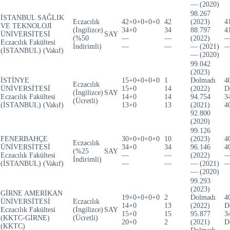
— (2020)
98.267
İSTANBUL SAĞLIK
Eczacılık
42+0+0+0+0
42
(2023)
4
VE TEKNOLOJİ
(İngilizce)
34+0
34
88.797
4
ÜNİVERSİTESİ
SAY
(%50
—
—
(2022)
Eczacılık Fakültesi
İndirimli)
—
—
— (2021)
(İSTANBUL) (Vakıf)
— (2020)
99.042
(2023)
İSTİNYE
15+0+0+0+0
1
Dolmadı
4
Eczacılık
ÜNİVERSİTESİ
15+0
14
(2022)
D
(İngilizce)
SAY
Eczacılık Fakültesi
14+0
14
94.754
3
(Ücretli)
(İSTANBUL) (Vakıf)
13+0
13
(2021)
4
92.800
(2020)
99.126
FENERBAHÇE
30+0+0+0+0
10
(2023)
4
Eczacılık
ÜNİVERSİTESİ
34+0
34
96.146
4
(%25
SAY
Eczacılık Fakültesi
—
—
(2022)
İndirimli)
(İSTANBUL) (Vakıf)
—
—
— (2021)
— (2020)
99.293
(2023)
GİRNE AMERİKAN
19+0+0+0+0
2
Dolmadı
4
ÜNİVERSİTESİ
Eczacılık
14+0
13
(2022)
D
Eczacılık Fakültesi
(İngilizce)
SAY
15+0
15
95.877
3
(KKTC-GİRNE)
(Ücretli)
20+0
2
(2021)
D
(KKTC)