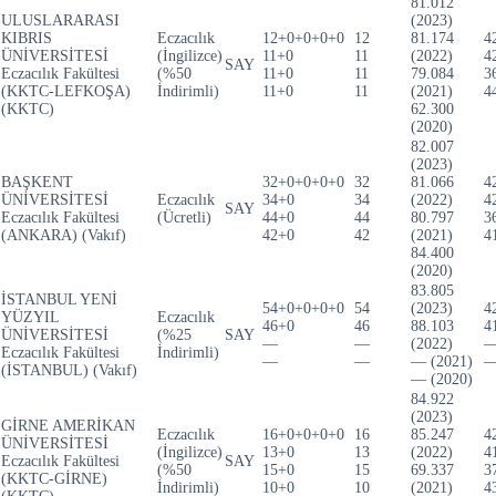
81.012
ULUSLARARASI
(2023)
KIBRIS
Eczacılık
12+0+0+0+0
12
81.174
4
ÜNİVERSİTESİ
(İngilizce)
11+0
11
(2022)
4
SAY
Eczacılık Fakültesi
(%50
11+0
11
79.084
3
(KKTC-LEFKOŞA)
İndirimli)
11+0
11
(2021)
4
(KKTC)
62.300
(2020)
82.007
(2023)
BAŞKENT
32+0+0+0+0
32
81.066
4
ÜNİVERSİTESİ
Eczacılık
34+0
34
(2022)
4
SAY
Eczacılık Fakültesi
(Ücretli)
44+0
44
80.797
3
(ANKARA) (Vakıf)
42+0
42
(2021)
4
84.400
(2020)
83.805
İSTANBUL YENİ
54+0+0+0+0
54
(2023)
4
YÜZYIL
Eczacılık
46+0
46
88.103
4
ÜNİVERSİTESİ
(%25
SAY
—
—
(2022)
Eczacılık Fakültesi
İndirimli)
—
—
— (2021)
(İSTANBUL) (Vakıf)
— (2020)
84.922
(2023)
GİRNE AMERİKAN
Eczacılık
16+0+0+0+0
16
85.247
4
ÜNİVERSİTESİ
(İngilizce)
13+0
13
(2022)
4
Eczacılık Fakültesi
SAY
(%50
15+0
15
69.337
3
(KKTC-GİRNE)
İndirimli)
10+0
10
(2021)
4