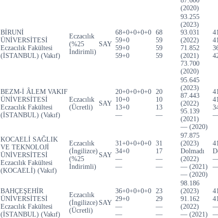
87.600
(2020)
93.255
(2023)
BİRUNİ
68+0+0+0+0
68
93.031
4
Eczacılık
ÜNİVERSİTESİ
59+0
59
(2022)
4
(%25
SAY
Eczacılık Fakültesi
59+0
59
71.852
3
İndirimli)
(İSTANBUL) (Vakıf)
59+0
59
(2021)
4
73.700
(2020)
95.645
(2023)
BEZM-İ ÂLEM VAKIF
20+0+0+0+0
20
4
87.443
ÜNİVERSİTESİ
Eczacılık
10+0
10
4
SAY
(2022)
Eczacılık Fakültesi
(Ücretli)
13+0
13
3
95.139
(İSTANBUL) (Vakıf)
—
—
(2021)
— (2020)
97.875
KOCAELİ SAĞLIK
Eczacılık
31+0+0+0+0
31
(2023)
4
VE TEKNOLOJİ
(İngilizce)
34+0
17
Dolmadı
D
ÜNİVERSİTESİ
SAY
(%25
—
—
(2022)
Eczacılık Fakültesi
İndirimli)
—
—
— (2021)
(KOCAELİ) (Vakıf)
— (2020)
98.186
BAHÇEŞEHİR
36+0+0+0+0
23
(2023)
4
Eczacılık
ÜNİVERSİTESİ
29+0
29
91.162
4
(İngilizce)
SAY
Eczacılık Fakültesi
—
—
(2022)
(Ücretli)
(İSTANBUL) (Vakıf)
—
—
— (2021)