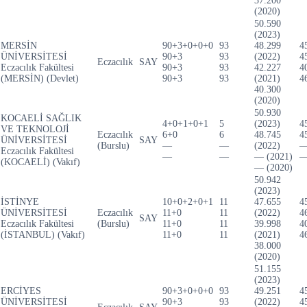
37.200
(2020)
50.590
(2023)
MERSİN
90+3+0+0+0
93
48.299
4
ÜNİVERSİTESİ
90+3
93
(2022)
4
Eczacılık
SAY
Eczacılık Fakültesi
90+3
93
42.227
4
(MERSİN) (Devlet)
90+3
93
(2021)
4
40.300
(2020)
50.930
KOCAELİ SAĞLIK
4+0+1+0+1
5
(2023)
4
VE TEKNOLOJİ
Eczacılık
6+0
6
48.745
4
ÜNİVERSİTESİ
SAY
(Burslu)
—
—
(2022)
Eczacılık Fakültesi
—
—
— (2021)
(KOCAELİ) (Vakıf)
— (2020)
50.942
(2023)
İSTİNYE
10+0+2+0+1
11
47.655
4
ÜNİVERSİTESİ
Eczacılık
11+0
11
(2022)
4
SAY
Eczacılık Fakültesi
(Burslu)
11+0
11
39.998
4
(İSTANBUL) (Vakıf)
11+0
11
(2021)
4
38.000
(2020)
51.155
(2023)
ERCİYES
90+3+0+0+0
93
49.251
4
ÜNİVERSİTESİ
90+3
93
(2022)
4