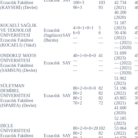
Eczacılık
SAY
Eczacılık Fakültesi
100+3
103
42.734
4
(KAYSERİ) (Devlet)
90+3
93
(2021)
4
40.200
(2020)
51.187
KOCAELİ SAĞLIK
4+0+1+0+1
5
(2023)
4
VE TEKNOLOJİ
Eczacılık
6+0
6
50.436
4
ÜNİVERSİTESİ
(İngilizce)
SAY
—
—
(2022)
Eczacılık Fakültesi
(Burslu)
—
—
— (2021)
(KOCAELİ) (Vakıf)
— (2020)
51.699
ONDOKUZ MAYIS
40+1+0+0+0
41
4
(2023)
ÜNİVERSİTESİ
—
—
Eczacılık
SAY
— (2022)
Eczacılık Fakültesi
—
—
— (2021)
(SAMSUN) (Devlet)
—
—
— (2020)
51.902
(2023)
SÜLEYMAN
80+2+0+0+0
82
51.196
4
DEMİREL
80+2
82
(2022)
4
ÜNİVERSİTESİ
Eczacılık
SAY
80+2
82
43.805
3
Eczacılık Fakültesi
70+2
72
(2021)
4
(ISPARTA) (Devlet)
41.600
(2020)
52.185
(2023)
DİCLE
80+2+0+0+20
102
53.064
4
ÜNİVERSİTESİ
80+2
82
(2022)
4
Eczacılık Fakültesi
Eczacılık
SAY