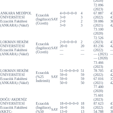
(2020)
72.096
(2023)
ANKARA MEDİPOL
4+0+0+0+0
4
67.887
4
Eczacılık
ÜNİVERSİTESİ
3+0
3
(2022)
4
(İngilizce)
SAY
Eczacılık Fakültesi
2+0
2
59.086
3
(Ücretli)
(ANKARA) (Vakıf)
3+0
3
(2021)
4
73.100
(2020)
72.526
LOKMAN HEKİM
2+0+0+0+0
2
(2023)
4
Eczacılık
ÜNİVERSİTESİ
20+0
20
83.236
4
(İngilizce)
SAY
Eczacılık Fakültesi
—
—
(2022)
(Ücretli)
(ANKARA) (Vakıf)
—
—
— (2021)
— (2020)
73.466
(2023)
LOKMAN HEKİM
51+0+0+0+0
51
78.705
4
Eczacılık
ÜNİVERSİTESİ
59+0
59
(2022)
4
(%25
SAY
Eczacılık Fakültesi
59+0
59
67.016
3
İndirimli)
(ANKARA) (Vakıf)
50+0
50
(2021)
4
77.400
(2020)
75.601
DOĞU AKDENİZ
(2023)
ÜNİVERSİTESİ
Eczacılık
18+0+0+0+0
18
87.623
4
Eczacılık Fakültesi
(İngilizce)
16+0
16
(2022)
4
SAY
(KKTC-
(%50
13+0
13
54.788
3