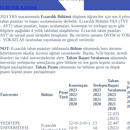
ÜCRETSİZ KAYDOL
2024 YKS maratonunda
Eczacılık Bölümü
düşünen öğrenciler için son 4 yılın
taban puanları ve başarı sıralamalarını derledik. Eczacılık Bölümü YKS (TYT
– AYT) taban puanları, başarı sıralamaları, kontenjan ve yerleşen sayısı gibi
bilgilere aşağıdaki 4 yıllık tablodan ulaşabilirsin. Eczacılık taban puanları
AYT’de sayısal puan türünden hesaplanır. Bu verilerin tamamı ÖSYM ve YÖK
– YÖKATLAS tarafından yayınlanan en güncel verilerdir.
NOT:
Eczacılık taban puanları tablosunda
Bölüm
sütununda burs durumu
belirtilmeyen okullar ücretsiz eğitim vermektedir. Burslu, %50 burslu, ücretli
ibareleri ise vakıf üniversitelerine aittir.
Taban Başarı Sıralaması
sütununda
üniversite yerleştirme sonuçlarına göre bölüme en son giren kişinin sıralama
bilgisi paylaşılmıştır.
Taban Puanı
sütununda ise bölüme giren en düşük
puanlı kişinin puanı paylaşılmıştır.
Taban
T
Kontenjan
Yerleşen
Başarı
P
2023
2023
Sıralaması
Puan
2
Üniversite
Bölüm
2022
2022
2023
Türü
2
2021
2021
2022
2
2020
2020
2021
2
2020
22.033
(2023)
YEDİTEPE
12+0+2+0+1
13
22.447
4
Eczacılık
ÜNİVERSİTESİ
14+0
14
(2022)
4