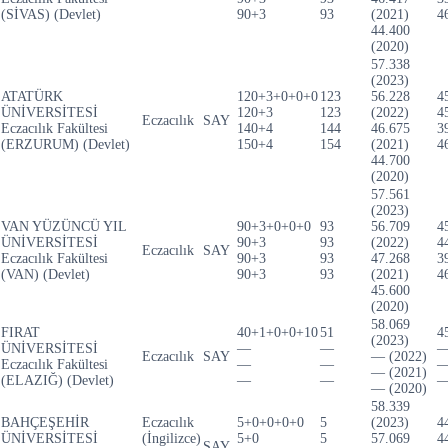
(SİVAS) (Devlet)
90+3
93
(2021)
4
44.400
(2020)
57.338
(2023)
ATATÜRK
120+3+0+0+0
123
56.228
4
ÜNİVERSİTESİ
120+3
123
(2022)
4
Eczacılık
SAY
Eczacılık Fakültesi
140+4
144
46.675
3
(ERZURUM) (Devlet)
150+4
154
(2021)
4
44.700
(2020)
57.561
(2023)
VAN YÜZÜNCÜ YIL
90+3+0+0+0
93
56.709
4
ÜNİVERSİTESİ
90+3
93
(2022)
4
Eczacılık
SAY
Eczacılık Fakültesi
90+3
93
47.268
3
(VAN) (Devlet)
90+3
93
(2021)
4
45.600
(2020)
58.069
FIRAT
40+1+0+0+10
51
4
(2023)
ÜNİVERSİTESİ
—
—
Eczacılık
SAY
— (2022)
Eczacılık Fakültesi
—
—
— (2021)
(ELAZIĞ) (Devlet)
—
—
— (2020)
58.339
BAHÇEŞEHİR
Eczacılık
5+0+0+0+0
5
(2023)
4
ÜNİVERSİTESİ
(İngilizce)
5+0
5
57.069
4
SAY