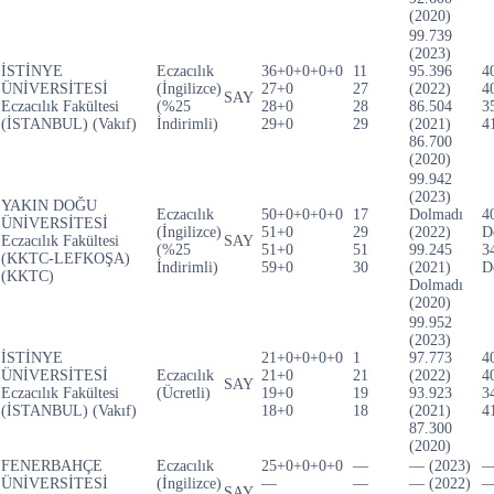
(2020)
99.739
(2023)
İSTİNYE
Eczacılık
36+0+0+0+0
11
95.396
4
ÜNİVERSİTESİ
(İngilizce)
27+0
27
(2022)
4
SAY
Eczacılık Fakültesi
(%25
28+0
28
86.504
3
(İSTANBUL) (Vakıf)
İndirimli)
29+0
29
(2021)
4
86.700
(2020)
99.942
(2023)
YAKIN DOĞU
Eczacılık
50+0+0+0+0
17
Dolmadı
4
ÜNİVERSİTESİ
(İngilizce)
51+0
29
(2022)
D
Eczacılık Fakültesi
SAY
(%25
51+0
51
99.245
3
(KKTC-LEFKOŞA)
İndirimli)
59+0
30
(2021)
D
(KKTC)
Dolmadı
(2020)
99.952
(2023)
İSTİNYE
21+0+0+0+0
1
97.773
4
ÜNİVERSİTESİ
Eczacılık
21+0
21
(2022)
4
SAY
Eczacılık Fakültesi
(Ücretli)
19+0
19
93.923
3
(İSTANBUL) (Vakıf)
18+0
18
(2021)
4
87.300
(2020)
FENERBAHÇE
Eczacılık
25+0+0+0+0
—
— (2023)
ÜNİVERSİTESİ
(İngilizce)
—
—
— (2022)
SAY