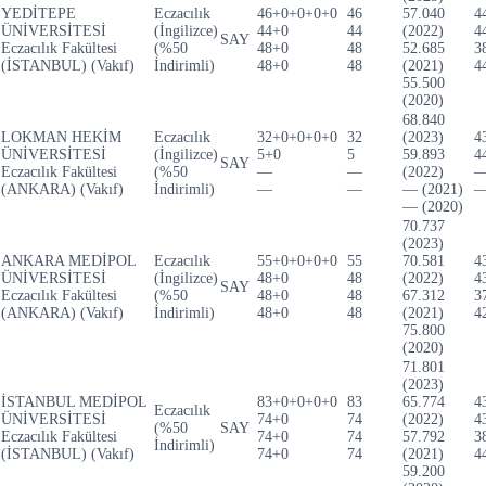
YEDİTEPE
Eczacılık
46+0+0+0+0
46
57.040
4
ÜNİVERSİTESİ
(İngilizce)
44+0
44
(2022)
4
SAY
Eczacılık Fakültesi
(%50
48+0
48
52.685
3
(İSTANBUL) (Vakıf)
İndirimli)
48+0
48
(2021)
4
55.500
(2020)
68.840
LOKMAN HEKİM
Eczacılık
32+0+0+0+0
32
(2023)
4
ÜNİVERSİTESİ
(İngilizce)
5+0
5
59.893
4
SAY
Eczacılık Fakültesi
(%50
—
—
(2022)
(ANKARA) (Vakıf)
İndirimli)
—
—
— (2021)
— (2020)
70.737
(2023)
ANKARA MEDİPOL
Eczacılık
55+0+0+0+0
55
70.581
4
ÜNİVERSİTESİ
(İngilizce)
48+0
48
(2022)
4
SAY
Eczacılık Fakültesi
(%50
48+0
48
67.312
3
(ANKARA) (Vakıf)
İndirimli)
48+0
48
(2021)
4
75.800
(2020)
71.801
(2023)
İSTANBUL MEDİPOL
83+0+0+0+0
83
65.774
4
Eczacılık
ÜNİVERSİTESİ
74+0
74
(2022)
4
(%50
SAY
Eczacılık Fakültesi
74+0
74
57.792
3
İndirimli)
(İSTANBUL) (Vakıf)
74+0
74
(2021)
4
59.200