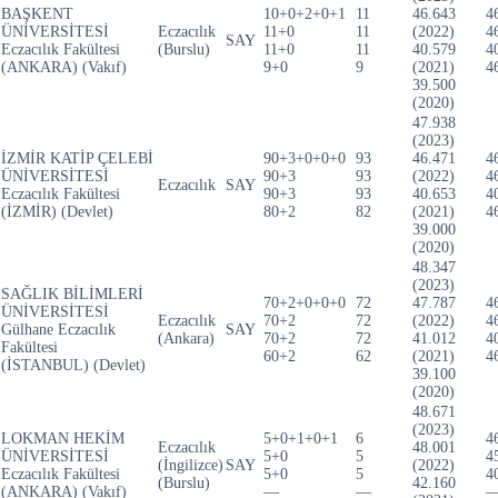
BAŞKENT
10+0+2+0+1
11
46.643
4
ÜNİVERSİTESİ
Eczacılık
11+0
11
(2022)
4
SAY
Eczacılık Fakültesi
(Burslu)
11+0
11
40.579
4
(ANKARA) (Vakıf)
9+0
9
(2021)
4
39.500
(2020)
47.938
(2023)
İZMİR KATİP ÇELEBİ
90+3+0+0+0
93
46.471
4
ÜNİVERSİTESİ
90+3
93
(2022)
4
Eczacılık
SAY
Eczacılık Fakültesi
90+3
93
40.653
4
(İZMİR) (Devlet)
80+2
82
(2021)
4
39.000
(2020)
48.347
(2023)
SAĞLIK BİLİMLERİ
70+2+0+0+0
72
47.787
4
ÜNİVERSİTESİ
Eczacılık
70+2
72
(2022)
4
Gülhane Eczacılık
SAY
(Ankara)
70+2
72
41.012
4
Fakültesi
60+2
62
(2021)
4
(İSTANBUL) (Devlet)
39.100
(2020)
48.671
(2023)
LOKMAN HEKİM
5+0+1+0+1
6
4
Eczacılık
48.001
ÜNİVERSİTESİ
5+0
5
4
(İngilizce)
SAY
(2022)
Eczacılık Fakültesi
5+0
5
4
(Burslu)
42.160
(ANKARA) (Vakıf)
—
—