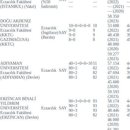
Eczacılık Fakültesi
(%50
—
—
(2022)
(İSTANBUL) (Vakıf)
İndirimli)
—
—
— (2021)
— (2020)
58.350
DOĞU AKDENİZ
(2023)
ÜNİVERSİTESİ
10+0+0+0+0
10
53.688
4
Eczacılık
Eczacılık Fakültesi
9+0
9
(2022)
4
(İngilizce)
SAY
(KKTC-
9+0
9
48.438
3
(Burslu)
GAZİMAĞUSA)
8+0
8
(2021)
4
(KKTC)
48.000
(2020)
59.277
(2023)
ADIYAMAN
40+1+0+0+10
51
57.154
4
ÜNİVERSİTESİ
80+2
82
(2022)
4
Eczacılık
SAY
Eczacılık Fakültesi
80+2
82
47.694
3
(ADIYAMAN) (Devlet)
80+2
82
(2021)
4
45.600
(2020)
59.593
(2023)
ERZİNCAN BİNALİ
90+3+0+0+0
93
58.174
4
YILDIRIM
90+3
93
(2022)
4
ÜNİVERSİTESİ
Eczacılık
SAY
90+3
93
48.446
3
Eczacılık Fakültesi
80+2
82
(2021)
4
(ERZİNCAN) (Devlet)
46.000
(2020)
61.281