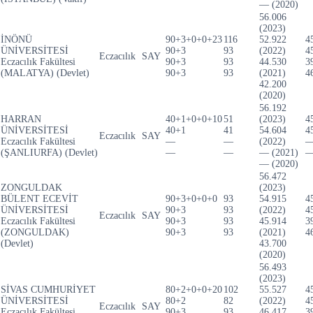
— (2020)
56.006
(2023)
İNÖNÜ
90+3+0+0+23
116
52.922
4
ÜNİVERSİTESİ
90+3
93
(2022)
4
Eczacılık
SAY
Eczacılık Fakültesi
90+3
93
44.530
3
(MALATYA) (Devlet)
90+3
93
(2021)
4
42.200
(2020)
56.192
HARRAN
40+1+0+0+10
51
(2023)
4
ÜNİVERSİTESİ
40+1
41
54.604
4
Eczacılık
SAY
Eczacılık Fakültesi
—
—
(2022)
(ŞANLIURFA) (Devlet)
—
—
— (2021)
— (2020)
56.472
ZONGULDAK
(2023)
BÜLENT ECEVİT
90+3+0+0+0
93
54.915
4
ÜNİVERSİTESİ
90+3
93
(2022)
4
Eczacılık
SAY
Eczacılık Fakültesi
90+3
93
45.914
3
(ZONGULDAK)
90+3
93
(2021)
4
(Devlet)
43.700
(2020)
56.493
(2023)
SİVAS CUMHURİYET
80+2+0+0+20
102
55.527
4
ÜNİVERSİTESİ
80+2
82
(2022)
4
Eczacılık
SAY
Eczacılık Fakültesi
90+3
93
46.417
3