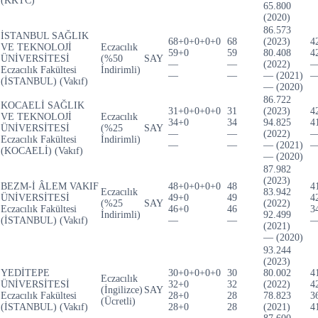
(KKTC)
65.800
(2020)
86.573
İSTANBUL SAĞLIK
68+0+0+0+0
68
(2023)
4
VE TEKNOLOJİ
Eczacılık
59+0
59
80.408
4
ÜNİVERSİTESİ
(%50
SAY
—
—
(2022)
Eczacılık Fakültesi
İndirimli)
—
—
— (2021)
(İSTANBUL) (Vakıf)
— (2020)
86.722
KOCAELİ SAĞLIK
31+0+0+0+0
31
(2023)
4
VE TEKNOLOJİ
Eczacılık
34+0
34
94.825
4
ÜNİVERSİTESİ
(%25
SAY
—
—
(2022)
Eczacılık Fakültesi
İndirimli)
—
—
— (2021)
(KOCAELİ) (Vakıf)
— (2020)
87.982
(2023)
BEZM-İ ÂLEM VAKIF
48+0+0+0+0
48
4
Eczacılık
83.942
ÜNİVERSİTESİ
49+0
49
4
(%25
SAY
(2022)
Eczacılık Fakültesi
46+0
46
3
İndirimli)
92.499
(İSTANBUL) (Vakıf)
—
—
(2021)
— (2020)
93.244
(2023)
YEDİTEPE
30+0+0+0+0
30
80.002
4
Eczacılık
ÜNİVERSİTESİ
32+0
32
(2022)
4
(İngilizce)
SAY
Eczacılık Fakültesi
28+0
28
78.823
3
(Ücretli)
(İSTANBUL) (Vakıf)
28+0
28
(2021)
4