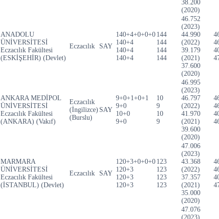
38.200
(2020)
46.752
(2023)
ANADOLU
140+4+0+0+0
144
44.990
4
ÜNİVERSİTESİ
140+4
144
(2022)
4
Eczacılık
SAY
Eczacılık Fakültesi
140+4
144
39.179
4
(ESKİŞEHİR) (Devlet)
140+4
144
(2021)
4
37.600
(2020)
46.995
(2023)
ANKARA MEDİPOL
9+0+1+0+1
10
46.797
4
Eczacılık
ÜNİVERSİTESİ
9+0
9
(2022)
4
(İngilizce)
SAY
Eczacılık Fakültesi
10+0
10
41.970
4
(Burslu)
(ANKARA) (Vakıf)
9+0
9
(2021)
4
39.600
(2020)
47.006
(2023)
MARMARA
120+3+0+0+0
123
43.368
4
ÜNİVERSİTESİ
120+3
123
(2022)
4
Eczacılık
SAY
Eczacılık Fakültesi
120+3
123
37.357
4
(İSTANBUL) (Devlet)
120+3
123
(2021)
4
35.000
(2020)
47.076
(2023)