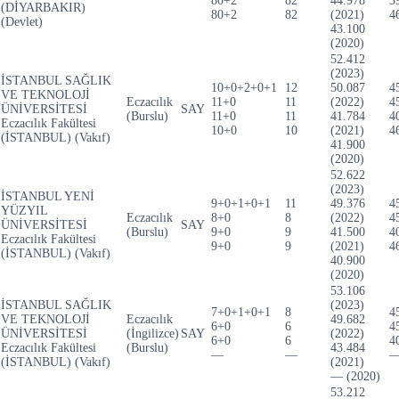
80+2
82
44.978
3
(DİYARBAKIR)
80+2
82
(2021)
4
(Devlet)
43.100
(2020)
52.412
(2023)
İSTANBUL SAĞLIK
10+0+2+0+1
12
50.087
4
VE TEKNOLOJİ
Eczacılık
11+0
11
(2022)
4
ÜNİVERSİTESİ
SAY
(Burslu)
11+0
11
41.784
4
Eczacılık Fakültesi
10+0
10
(2021)
4
(İSTANBUL) (Vakıf)
41.900
(2020)
52.622
(2023)
İSTANBUL YENİ
9+0+1+0+1
11
49.376
4
YÜZYIL
Eczacılık
8+0
8
(2022)
4
ÜNİVERSİTESİ
SAY
(Burslu)
9+0
9
41.500
4
Eczacılık Fakültesi
9+0
9
(2021)
4
(İSTANBUL) (Vakıf)
40.900
(2020)
53.106
İSTANBUL SAĞLIK
(2023)
7+0+1+0+1
8
4
VE TEKNOLOJİ
Eczacılık
49.682
6+0
6
4
ÜNİVERSİTESİ
(İngilizce)
SAY
(2022)
6+0
6
4
Eczacılık Fakültesi
(Burslu)
43.484
—
—
(İSTANBUL) (Vakıf)
(2021)
— (2020)
53.212