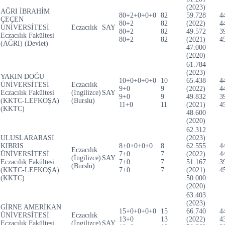
(2023)
AĞRI İBRAHİM
80+2+0+0+0
82
59.728
4
ÇEÇEN
80+2
82
(2022)
4
ÜNİVERSİTESİ
Eczacılık
SAY
80+2
82
49.572
3
Eczacılık Fakültesi
80+2
82
(2021)
4
(AĞRI) (Devlet)
47.000
(2020)
61.784
(2023)
YAKIN DOĞU
10+0+0+0+0
10
65.438
4
ÜNİVERSİTESİ
Eczacılık
9+0
9
(2022)
4
Eczacılık Fakültesi
(İngilizce)
SAY
9+0
9
49.832
3
(KKTC-LEFKOŞA)
(Burslu)
11+0
11
(2021)
4
(KKTC)
48.600
(2020)
62.312
ULUSLARARASI
(2023)
KIBRIS
8+0+0+0+0
8
62.555
4
Eczacılık
ÜNİVERSİTESİ
7+0
7
(2022)
4
(İngilizce)
SAY
Eczacılık Fakültesi
7+0
7
51.167
3
(Burslu)
(KKTC-LEFKOŞA)
7+0
7
(2021)
4
(KKTC)
50.000
(2020)
63.403
(2023)
GİRNE AMERİKAN
15+0+0+0+0
15
66.740
4
ÜNİVERSİTESİ
Eczacılık
13+0
13
(2022)
4
Eczacılık Fakültesi
(İngilizce)
SAY