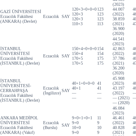
(2023)
120+3+0+0+0
123
44.007
4
GAZİ ÜNİVERSİTESİ
120+3
123
(2022)
4
Eczacılık Fakültesi
Eczacılık
SAY
120+3
123
38.859
4
(ANKARA) (Devlet)
110+3
113
(2021)
4
36.900
(2020)
44.541
(2023)
İSTANBUL
150+4+0+0+0
154
42.863
4
ÜNİVERSİTESİ
150+4
154
(2022)
4
Eczacılık
SAY
Eczacılık Fakültesi
170+5
175
37.786
4
(İSTANBUL) (Devlet)
170+5
175
(2021)
4
36.200
(2020)
45.908
İSTANBUL
40+1+0+0+0
41
(2023)
4
ÜNİVERSİTESİ-
Eczacılık
40+1
41
43.197
4
CERRAHPAŞA
SAY
(İngilizce)
—
—
(2022)
Eczacılık Fakültesi
—
—
— (2021)
(İSTANBUL) (Devlet)
— (2020)
46.084
(2023)
ANKARA MEDİPOL
9+0+1+0+1
11
46.461
4
ÜNİVERSİTESİ
Eczacılık
9+0
9
(2022)
4
SAY
Eczacılık Fakültesi
(Burslu)
10+0
10
40.828
4
(ANKARA) (Vakıf)
9+0
9
(2021)
4