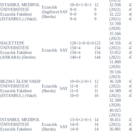
(2023)
İSTANBUL MEDİPOL
10+0+1+0+1
12
32.938
4
Eczacılık
ÜNİVERSİTESİ
9+0
9
(2022)
4
(İngilizce)
SAY
Eczacılık Fakültesi
9+0
9
32.222
4
(Burslu)
(İSTANBUL) (Vakıf)
9+0
9
(2021)
4
33.700
(2020)
35.566
(2023)
HACETTEPE
120+3+0+0+0
123
34.356
4
ÜNİVERSİTESİ
150+4
154
(2022)
4
Eczacılık
SAY
Eczacılık Fakültesi
150+4
154
33.852
4
(ANKARA) (Devlet)
140+4
144
(2021)
4
31.800
(2020)
39.536
(2023)
BEZM-İ ÂLEM VAKIF
10+0+2+0+1
12
36.328
4
ÜNİVERSİTESİ
Eczacılık
11+0
11
(2022)
4
SAY
Eczacılık Fakültesi
(Burslu)
11+0
11
34.389
4
(İSTANBUL) (Vakıf)
10+0
10
(2021)
4
32.300
(2020)
40.025
(2023)
İSTANBUL MEDİPOL
13+0+2+0+1
14
38.451
4
ÜNİVERSİTESİ
Eczacılık
14+0
14
(2022)
4
SAY
Eczacılık Fakültesi
(Burslu)
14+0
14
36.881
4