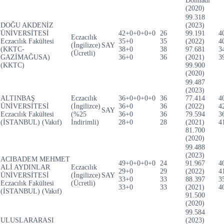
Dolmadı
(2020)
99.318
DOĞU AKDENİZ
(2023)
ÜNİVERSİTESİ
42+0+0+0+0
26
99.191
4
Eczacılık
Eczacılık Fakültesi
35+0
35
(2022)
4
(İngilizce)
SAY
(KKTC-
38+0
38
97.681
3
(Ücretli)
GAZİMAĞUSA)
36+0
36
(2021)
3
(KKTC)
99.900
(2020)
99.487
(2023)
ALTINBAŞ
Eczacılık
36+0+0+0+0
36
77.414
4
ÜNİVERSİTESİ
(İngilizce)
36+0
36
(2022)
4
SAY
Eczacılık Fakültesi
(%25
36+0
36
79.594
3
(İSTANBUL) (Vakıf)
İndirimli)
28+0
28
(2021)
4
81.700
(2020)
99.488
(2023)
ACIBADEM MEHMET
49+0+0+0+0
24
91.967
4
ALİ AYDINLAR
Eczacılık
29+0
29
(2022)
4
ÜNİVERSİTESİ
(İngilizce)
SAY
33+0
33
88.397
3
Eczacılık Fakültesi
(Ücretli)
33+0
33
(2021)
4
(İSTANBUL) (Vakıf)
91.500
(2020)
99.584
ULUSLARARASI
(2023)