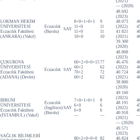
(2021)
— (2020)
48.692
(2023)
LOKMAN HEKİM
8+0+1+0+1
9
48.073
4
ÜNİVERSİTESİ
Eczacılık
11+0
11
(2022)
4
SAY
Eczacılık Fakültesi
(Burslu)
11+0
11
41.821
4
(ANKARA) (Vakıf)
10+0
10
(2021)
4
39.300
(2020)
48.808
(2023)
ÇUKUROVA
60+2+0+0+15
77
46.476
4
ÜNİVERSİTESİ
60+2
62
(2022)
4
Eczacılık
SAY
Eczacılık Fakültesi
70+2
72
40.724
4
(ADANA) (Devlet)
60+2
62
(2021)
4
38.800
(2020)
49.160
(2023)
BİRUNİ
7+0+1+0+1
8
4
Eczacılık
48.191
ÜNİVERSİTESİ
6+0
6
4
(İngilizce)
SAY
(2022)
Eczacılık Fakültesi
6+0
6
4
(Burslu)
40.918
(İSTANBUL) (Vakıf)
—
—
(2021)
— (2020)
49.571
(2023)
SAĞLIK BİLİMLERİ
80+2+0+0+0
82
46.824
4