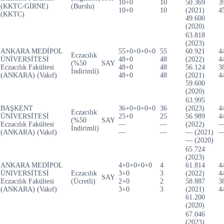
10+0
10
50.369
3
(KKTC-GİRNE)
(Burslu)
10+0
10
(2021)
4
(KKTC)
49.600
(2020)
63.818
(2023)
ANKARA MEDİPOL
55+0+0+0+0
55
60.921
4
Eczacılık
ÜNİVERSİTESİ
48+0
48
(2022)
4
(%50
SAY
Eczacılık Fakültesi
48+0
48
56.124
3
İndirimli)
(ANKARA) (Vakıf)
48+0
48
(2021)
4
59.600
(2020)
63.995
BAŞKENT
36+0+0+0+0
36
(2023)
4
Eczacılık
ÜNİVERSİTESİ
25+0
25
56.989
4
(%50
SAY
Eczacılık Fakültesi
—
—
(2022)
İndirimli)
(ANKARA) (Vakıf)
—
—
— (2021)
— (2020)
65.724
(2023)
ANKARA MEDİPOL
4+0+0+0+0
4
61.814
4
ÜNİVERSİTESİ
Eczacılık
3+0
3
(2022)
4
SAY
Eczacılık Fakültesi
(Ücretli)
2+0
2
58.887
3
(ANKARA) (Vakıf)
3+0
3
(2021)
4
61.200
(2020)
67.046
(2023)