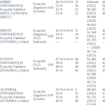
KIBRIS
30+0+0+0+0
23
Dolmadı
4
Eczacılık
ÜNİVERSİTESİ
22+0
20
(2022)
D
(İngilizce)
SAY
Eczacılık Fakültesi
22+0
22
96.942
3
(Ücretli)
(KKTC-LEFKOŞA)
22+0
22
(2021)
4
(KKTC)
96.900
(2020)
99.602
(2023)
BİRUNİ
Eczacılık
42+0+0+0+0
31
4
91.569
ÜNİVERSİTESİ
(İngilizce)
34+0
34
4
SAY
(2022)
Eczacılık Fakültesi
(%25
34+0
34
3
85.193
(İSTANBUL) (Vakıf)
İndirimli)
—
—
(2021)
— (2020)
99.710
(2023)
İSTİNYE
47+0+0+0+0
40
94.460
4
Eczacılık
ÜNİVERSİTESİ
38+0
38
(2022)
4
(%25
SAY
Eczacılık Fakültesi
40+0
40
83.699
3
İndirimli)
(İSTANBUL) (Vakıf)
41+0
41
(2021)
4
82.000
(2020)
99.731
(2023)
ALTINBAŞ
32+0+0+0+0
4
88.663
4
Eczacılık
ÜNİVERSİTESİ
32+0
32
(2022)
4
(İngilizce)
SAY
Eczacılık Fakültesi
32+0
32
93.732
3
(Ücretli)
(İSTANBUL) (Vakıf)
40+0
40
(2021)
4
92.600