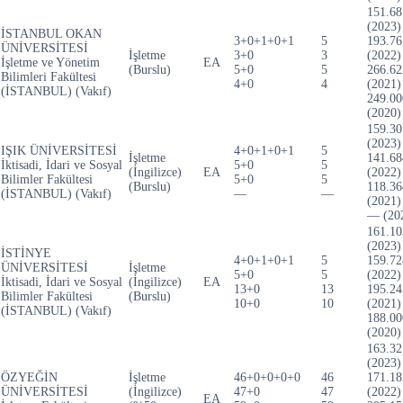
151.68
(2023)
İSTANBUL OKAN
3+0+1+0+1
5
193.76
ÜNİVERSİTESİ
İşletme
3+0
3
(2022)
İşletme ve Yönetim
EA
(Burslu)
5+0
5
266.62
Bilimleri Fakültesi
4+0
4
(2021)
(İSTANBUL) (Vakıf)
249.00
(2020)
159.30
(2023)
IŞIK ÜNİVERSİTESİ
4+0+1+0+1
5
İşletme
141.68
İktisadi, İdari ve Sosyal
5+0
5
(İngilizce)
EA
(2022)
Bilimler Fakültesi
5+0
5
(Burslu)
118.36
(İSTANBUL) (Vakıf)
—
—
(2021)
— (20
161.10
(2023)
İSTİNYE
4+0+1+0+1
5
159.72
ÜNİVERSİTESİ
İşletme
5+0
5
(2022)
İktisadi, İdari ve Sosyal
(İngilizce)
EA
13+0
13
195.24
Bilimler Fakültesi
(Burslu)
10+0
10
(2021)
(İSTANBUL) (Vakıf)
188.00
(2020)
163.32
(2023)
ÖZYEĞİN
İşletme
46+0+0+0+0
46
171.18
ÜNİVERSİTESİ
(İngilizce)
47+0
47
(2022)
EA