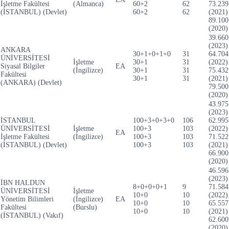
İşletme Fakültesi
(Almanca)
60+2
62
73.239
(İSTANBUL) (Devlet)
60+2
62
(2021)
89.100
(2020)
39.660
(2023)
ANKARA
30+1+0+1+0
31
64.704
ÜNİVERSİTESİ
İşletme
30+1
31
(2022)
Siyasal Bilgiler
EA
(İngilizce)
30+1
31
75.432
Fakültesi
30+1
31
(2021)
(ANKARA) (Devlet)
79.500
(2020)
43.975
(2023)
İSTANBUL
100+3+0+3+0
106
62.995
ÜNİVERSİTESİ
İşletme
100+3
103
(2022)
EA
İşletme Fakültesi
(İngilizce)
100+3
103
71.522
(İSTANBUL) (Devlet)
100+3
103
(2021)
66.900
(2020)
46.596
(2023)
İBN HALDUN
8+0+0+0+1
9
71.584
ÜNİVERSİTESİ
İşletme
10+0
10
(2022)
Yönetim Bilimleri
(İngilizce)
EA
10+0
10
65.557
Fakültesi
(Burslu)
10+0
10
(2021)
(İSTANBUL) (Vakıf)
62.600
(2020)