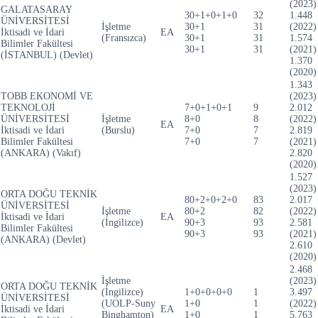
(2023)
GALATASARAY
30+1+0+1+0
32
1.448
ÜNİVERSİTESİ
İşletme
30+1
31
(2022)
İktisadi ve İdari
EA
(Fransızca)
30+1
31
1.574
Bilimler Fakültesi
30+1
31
(2021)
(İSTANBUL) (Devlet)
1.370
(2020)
1.343
TOBB EKONOMİ VE
(2023)
TEKNOLOJİ
7+0+1+0+1
9
2.012
ÜNİVERSİTESİ
İşletme
8+0
8
(2022)
EA
İktisadi ve İdari
(Burslu)
7+0
7
2.819
Bilimler Fakültesi
7+0
7
(2021)
(ANKARA) (Vakıf)
2.820
(2020)
1.527
(2023)
ORTA DOĞU TEKNİK
80+2+0+2+0
83
2.017
ÜNİVERSİTESİ
İşletme
80+2
82
(2022)
İktisadi ve İdari
EA
(İngilizce)
90+3
93
2.581
Bilimler Fakültesi
90+3
93
(2021)
(ANKARA) (Devlet)
2.610
(2020)
2.468
İşletme
(2023)
ORTA DOĞU TEKNİK
(İngilizce)
1+0+0+0+0
1
3.497
ÜNİVERSİTESİ
(UOLP-Suny
1+0
1
(2022)
İktisadi ve İdari
EA
Binghamton)
1+0
1
5.763