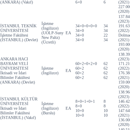
(ANKARA) (Vakıf)
6+0
6
(2021)
227.00
(2020)
137.84
(2023)
İşletme
İSTANBUL TEKNİK
34+0+0+0+0
34
191.63
(İngilizce)
ÜNİVERSİTESİ
34+0
34
(2022)
(UOLP-Suny
EA
İşletme Fakültesi
34+0
22
Dolma
New Paltz)
(İSTANBUL) (Devlet)
34+0
34
(2021)
(Ücretli)
193.00
(2020)
138.39
ANKARA HACI
(2023)
BAYRAM VELİ
60+2+0+2+0
62
171.21
ÜNİVERSİTESİ
İşletme
60+2
62
(2022)
EA
İktisadi ve İdari
(İngilizce)
60+2
62
176.38
Bilimler Fakültesi
60+2
62
(2021)
(ANKARA) (Devlet)
159.00
(2020)
138.96
(2023)
İSTANBUL KÜLTÜR
8+0+1+0+1
8
146.42
ÜNİVERSİTESİ
İşletme
8+0
8
(2022)
İktisadi ve İdari
(İngilizce)
EA
10+0
10
147.64
Bilimler Fakültesi
(Burslu)
10+0
10
(2021)
(İSTANBUL) (Vakıf)
136.00
(2020)
140.51