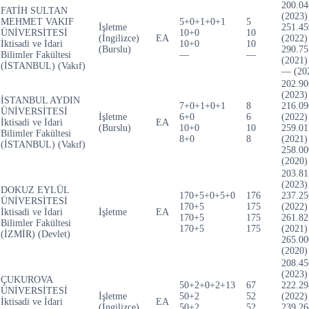
200.04
FATİH SULTAN
(2023)
MEHMET VAKIF
5+0+1+0+1
5
İşletme
251.45
ÜNİVERSİTESİ
10+0
10
(İngilizce)
EA
(2022)
İktisadi ve İdari
10+0
10
(Burslu)
290.75
Bilimler Fakültesi
—
—
(2021)
(İSTANBUL) (Vakıf)
— (20
202.90
(2023)
İSTANBUL AYDIN
7+0+1+0+1
8
216.09
ÜNİVERSİTESİ
İşletme
6+0
6
(2022)
İktisadi ve İdari
EA
(Burslu)
10+0
10
259.01
Bilimler Fakültesi
8+0
8
(2021)
(İSTANBUL) (Vakıf)
258.00
(2020)
203.81
(2023)
DOKUZ EYLÜL
170+5+0+5+0
176
237.25
ÜNİVERSİTESİ
170+5
175
(2022)
İktisadi ve İdari
İşletme
EA
170+5
175
261.82
Bilimler Fakültesi
170+5
175
(2021)
(İZMİR) (Devlet)
265.00
(2020)
208.45
(2023)
ÇUKUROVA
50+2+0+2+13
67
222.29
ÜNİVERSİTESİ
İşletme
50+2
52
(2022)
İktisadi ve İdari
EA
(İngilizce)
50+2
52
239.26