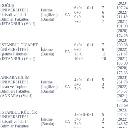
(2023)
DOĞUŞ
6+0+1+0+1
7
197.24
ÜNİVERSİTESİ
İşletme
6+0
6
(2022)
İktisadi ve İdari
(İngilizce)
EA
9+0
9
211.18
Bilimler Fakültesi
(Burslu)
7+0
7
(2021)
(İSTANBUL) (Vakıf)
191.00
(2020)
174.28
(2023)
İSTANBUL TİCARET
6+0+1+0+1
7
200.38
ÜNİVERSİTESİ
İşletme
6+0
6
(2022)
EA
İşletme Fakültesi
(Burslu)
11+0
11
221.47
(İSTANBUL) (Vakıf)
10+0
10
(2021)
185.00
(2020)
175.33
ANKARA BİLİM
(2023)
4+0+1+0+1
5
ÜNİVERSİTESİ
İşletme
231.78
3+0
3
İnsan ve Toplum
(İngilizce)
EA
(2022)
7+0
7
Bilimleri Fakültesi
(Burslu)
343.57
—
—
(ANKARA) (Vakıf)
(2021)
— (20
177.69
(2023)
İSTANBUL KÜLTÜR
4+0+0+0+1
5
207.32
ÜNİVERSİTESİ
İşletme
3+0
3
(2022)
İktisadi ve İdari
EA
(Burslu)
7+0
7
248.87
Bilimler Fakültesi