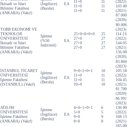
11+0
11
(2022)
İktisadi ve İdari
(İngilizce)
EA
11+0
11
103.40
Bilimler Fakültesi
(Burslu)
11+0
11
(2021)
(ANKARA) (Vakıf)
87.000
(2020)
80.006
TOBB EKONOMİ VE
(2023)
TEKNOLOJİ
25+0+0+0+0
25
114.21
İşletme
ÜNİVERSİTESİ
27+0
27
(2022)
(%50
EA
İktisadi ve İdari
27+0
27
144.05
İndirimli)
Bilimler Fakültesi
27+0
27
(2021)
(ANKARA) (Vakıf)
156.00
(2020)
83.860
(2023)
İSTANBUL TİCARET
9+0+2+0+1
10
105.18
İşletme
ÜNİVERSİTESİ
11+0
11
(2022)
(İngilizce)
EA
İşletme Fakültesi
11+0
11
104.45
(Burslu)
(İSTANBUL) (Vakıf)
10+0
10
(2021)
81.700
(2020)
86.991
(2023)
ATILIM
4+0+1+0+1
6
136.00
İşletme
ÜNİVERSİTESİ
5+0
5
(2022)
(İngilizce)
EA
İşletme Fakültesi
9+0
9
168.13
(Burslu)
(ANKARA) (Vakıf)
8+0
8
(2021)
165.00