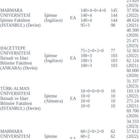
23.420
(2023)
MARMARA
140+4+0+4+0
145
37.956
ÜNİVERSİTESİ
İşletme
140+4
144
(2022)
EA
İşletme Fakültesi
(İngilizce)
140+4
144
48.624
(İSTANBUL) (Devlet)
95+3
98
(2021)
40.300
(2020)
25.471
(2023)
HACETTEPE
75+2+0+2+0
77
52.363
ÜNİVERSİTESİ
İşletme
100+3
103
(2022)
İktisadi ve İdari
EA
(İngilizce)
100+3
103
62.124
Bilimler Fakültesi
100+3
103
(2021)
(ANKARA) (Devlet)
60.000
(2020)
31.337
(2023)
TÜRK-ALMAN
10+0+0+0+0
10
110.13
ÜNİVERSİTESİ
İşletme
10+0
10
(2022)
İktisadi ve İdari
EA
(Almanca)
10+0
10
271.24
Bilimler Fakültesi
10+0
10
(2021)
(İSTANBUL) (Devlet)
69.700
(2020)
34.333
(2023)
MARMARA
60+2+0+2+0
62
57.612
ÜNİVERSİTESİ
İşletme
60+2
62
(2022)
EA