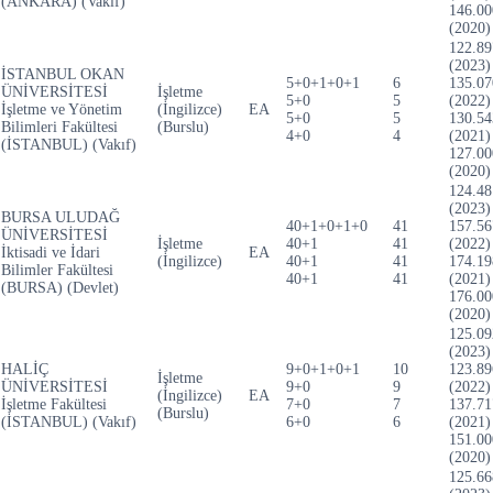
(ANKARA) (Vakıf)
146.00
(2020)
122.89
(2023)
İSTANBUL OKAN
5+0+1+0+1
6
135.07
ÜNİVERSİTESİ
İşletme
5+0
5
(2022)
İşletme ve Yönetim
(İngilizce)
EA
5+0
5
130.54
Bilimleri Fakültesi
(Burslu)
4+0
4
(2021)
(İSTANBUL) (Vakıf)
127.00
(2020)
124.48
(2023)
BURSA ULUDAĞ
40+1+0+1+0
41
157.56
ÜNİVERSİTESİ
İşletme
40+1
41
(2022)
İktisadi ve İdari
EA
(İngilizce)
40+1
41
174.19
Bilimler Fakültesi
40+1
41
(2021)
(BURSA) (Devlet)
176.00
(2020)
125.09
(2023)
HALİÇ
9+0+1+0+1
10
123.89
İşletme
ÜNİVERSİTESİ
9+0
9
(2022)
(İngilizce)
EA
İşletme Fakültesi
7+0
7
137.71
(Burslu)
(İSTANBUL) (Vakıf)
6+0
6
(2021)
151.00
(2020)
125.66