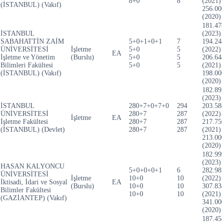
8+0
8
(2021)
(İSTANBUL) (Vakıf)
256.00
(2020)
181.47
İSTANBUL
(2023)
SABAHATTİN ZAİM
5+0+1+0+1
7
194.24
ÜNİVERSİTESİ
İşletme
5+0
5
(2022)
EA
İşletme ve Yönetim
(Burslu)
5+0
5
206.64
Bilimleri Fakültesi
5+0
5
(2021)
(İSTANBUL) (Vakıf)
198.00
(2020)
182.89
(2023)
İSTANBUL
280+7+0+7+0
294
203.58
ÜNİVERSİTESİ
280+7
287
(2022)
İşletme
EA
İşletme Fakültesi
280+7
287
217.75
(İSTANBUL) (Devlet)
280+7
287
(2021)
213.00
(2020)
182.99
(2023)
HASAN KALYONCU
5+0+0+0+1
6
282.98
ÜNİVERSİTESİ
İşletme
10+0
10
(2022)
İktisadi, İdari ve Sosyal
EA
(Burslu)
10+0
10
307.83
Bilimler Fakültesi
10+0
10
(2021)
(GAZİANTEP) (Vakıf)
341.00
(2020)
187.45