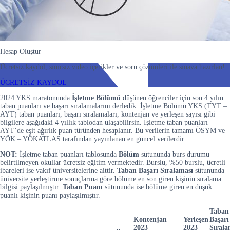
Hesap Oluştur
Ücretsiz kaydol, sınırsız video içerikler ve soru çözümleri ile sınava hazırlan!
ÜCRETSİZ KAYDOL
2024 YKS maratonunda
İşletme Bölümü
düşünen öğrenciler için son 4 yılın
taban puanları ve başarı sıralamalarını derledik. İşletme Bölümü YKS (TYT –
AYT) taban puanları, başarı sıralamaları, kontenjan ve yerleşen sayısı gibi
bilgilere aşağıdaki 4 yıllık tablodan ulaşabilirsin. İşletme taban puanları
AYT’de eşit ağırlık puan türünden hesaplanır. Bu verilerin tamamı ÖSYM ve
YÖK – YÖKATLAS tarafından yayınlanan en güncel verilerdir.
NOT:
İşletme taban puanları tablosunda
Bölüm
sütununda burs durumu
belirtilmeyen okullar ücretsiz eğitim vermektedir. Burslu, %50 burslu, ücretli
ibareleri ise vakıf üniversitelerine aittir.
Taban Başarı Sıralaması
sütununda
üniversite yerleştirme sonuçlarına göre bölüme en son giren kişinin sıralama
bilgisi paylaşılmıştır.
Taban Puanı
sütununda ise bölüme giren en düşük
puanlı kişinin puanı paylaşılmıştır.
Taban
Kontenjan
Yerleşen
Başarı
2023
2023
Sırala