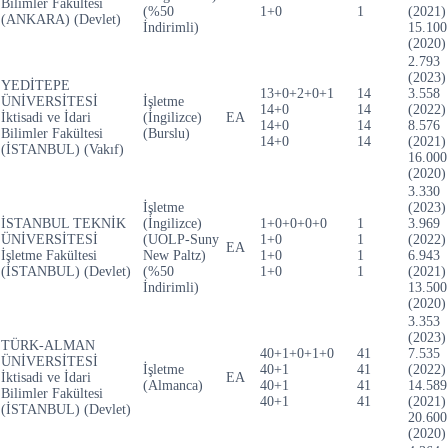
Bilimler Fakültesi
(%50
1+0
1
(2021)
(ANKARA) (Devlet)
İndirimli)
15.100
(2020)
2.793
(2023)
YEDİTEPE
13+0+2+0+1
14
3.558
ÜNİVERSİTESİ
İşletme
14+0
14
(2022)
İktisadi ve İdari
(İngilizce)
EA
14+0
14
8.576
Bilimler Fakültesi
(Burslu)
14+0
14
(2021)
(İSTANBUL) (Vakıf)
16.000
(2020)
3.330
İşletme
(2023)
İSTANBUL TEKNİK
(İngilizce)
1+0+0+0+0
1
3.969
ÜNİVERSİTESİ
(UOLP-Suny
1+0
1
(2022)
EA
İşletme Fakültesi
New Paltz)
1+0
1
6.943
(İSTANBUL) (Devlet)
(%50
1+0
1
(2021)
İndirimli)
13.500
(2020)
3.353
(2023)
TÜRK-ALMAN
40+1+0+1+0
41
7.535
ÜNİVERSİTESİ
İşletme
40+1
41
(2022)
İktisadi ve İdari
EA
(Almanca)
40+1
41
14.589
Bilimler Fakültesi
40+1
41
(2021)
(İSTANBUL) (Devlet)
20.600
(2020)