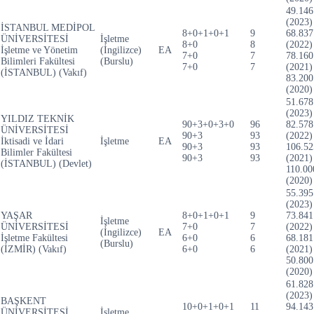
49.146
(2023)
İSTANBUL MEDİPOL
8+0+1+0+1
9
68.837
ÜNİVERSİTESİ
İşletme
8+0
8
(2022)
İşletme ve Yönetim
(İngilizce)
EA
7+0
7
78.160
Bilimleri Fakültesi
(Burslu)
7+0
7
(2021)
(İSTANBUL) (Vakıf)
83.200
(2020)
51.678
(2023)
YILDIZ TEKNİK
90+3+0+3+0
96
82.578
ÜNİVERSİTESİ
90+3
93
(2022)
İktisadi ve İdari
İşletme
EA
90+3
93
106.52
Bilimler Fakültesi
90+3
93
(2021)
(İSTANBUL) (Devlet)
110.00
(2020)
55.395
(2023)
YAŞAR
8+0+1+0+1
9
73.841
İşletme
ÜNİVERSİTESİ
7+0
7
(2022)
(İngilizce)
EA
İşletme Fakültesi
6+0
6
68.181
(Burslu)
(İZMİR) (Vakıf)
6+0
6
(2021)
50.800
(2020)
61.828
(2023)
BAŞKENT
10+0+1+0+1
11
94.143
ÜNİVERSİTESİ
İşletme