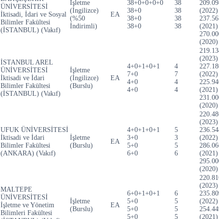
İşletme
38+0+0+0+0
38
209.09
ÜNİVERSİTESİ
(İngilizce)
38+0
38
(2022)
İktisadi, İdari ve Sosyal
EA
(%50
38+0
38
237.56
Bilimler Fakültesi
İndirimli)
38+0
38
(2021)
(İSTANBUL) (Vakıf)
270.00
(2020)
219.13
(2023)
İSTANBUL AREL
4+0+1+0+1
4
227.18
ÜNİVERSİTESİ
İşletme
7+0
7
(2022)
İktisadi ve İdari
(İngilizce)
EA
4+0
4
225.94
Bilimler Fakültesi
(Burslu)
4+0
4
(2021)
(İSTANBUL) (Vakıf)
231.00
(2020)
220.48
(2023)
UFUK ÜNİVERSİTESİ
4+0+1+0+1
5
236.54
İktisadi ve İdari
İşletme
3+0
3
(2022)
EA
Bilimler Fakültesi
(Burslu)
5+0
5
286.06
(ANKARA) (Vakıf)
6+0
6
(2021)
295.00
(2020)
220.81
(2023)
MALTEPE
6+0+1+0+1
6
235.80
ÜNİVERSİTESİ
İşletme
5+0
5
(2022)
İşletme ve Yönetim
EA
(Burslu)
5+0
5
254.44
Bilimleri Fakültesi
5+0
5
(2021)