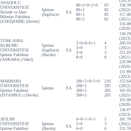
(2023)
ANADOLU
80+2+0+2+0
83
150.39
ÜNİVERSİTESİ
İşletme
80+2
82
(2022)
İktisadi ve İdari
EA
(İngilizce)
80+2
82
157.48
Bilimler Fakültesi
80+2
82
(2021)
(ESKİŞEHİR) (Devlet)
156.00
(2020)
130.29
(2023)
TÜRK HAVA
3+0+0+0+1
4
200.93
KURUMU
İşletme
3+0
3
(2022)
ÜNİVERSİTESİ
(İngilizce)
EA
3+0
3
225.43
İşletme Fakültesi
(Burslu)
8+0
8
(2021)
(ANKARA) (Vakıf)
229.00
(2020)
131.89
(2023)
MARMARA
200+5+0+5+0
210
153.64
ÜNİVERSİTESİ
200+5
205
(2022)
İşletme
EA
İşletme Fakültesi
200+5
205
165.05
(İSTANBUL) (Devlet)
200+5
205
(2021)
165.00
(2020)
136.07
(2023)
ATILIM
4+0+1+0+1
5
181.70
ÜNİVERSİTESİ
İşletme
3+0
3
(2022)
EA
İşletme Fakültesi
(Burslu)
6+0
6
231.59