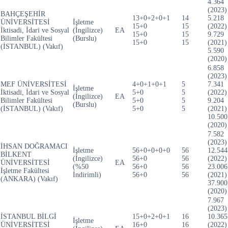
4.364
(2023)
BAHÇEŞEHİR
13+0+2+0+1
14
5.218
ÜNİVERSİTESİ
İşletme
15+0
15
(2022)
İktisadi, İdari ve Sosyal
(İngilizce)
EA
15+0
15
9.729
Bilimler Fakültesi
(Burslu)
15+0
15
(2021)
(İSTANBUL) (Vakıf)
5.590
(2020)
6.858
(2023)
MEF ÜNİVERSİTESİ
4+0+1+0+1
5
7.341
İşletme
İktisadi, İdari ve Sosyal
5+0
5
(2022)
(İngilizce)
EA
Bilimler Fakültesi
5+0
5
9.204
(Burslu)
(İSTANBUL) (Vakıf)
5+0
5
(2021)
10.500
(2020)
7.582
(2023)
İHSAN DOĞRAMACI
İşletme
56+0+0+0+0
56
12.544
BİLKENT
(İngilizce)
56+0
56
(2022)
ÜNİVERSİTESİ
EA
(%50
56+0
56
23.006
İşletme Fakültesi
İndirimli)
56+0
56
(2021)
(ANKARA) (Vakıf)
37.900
(2020)
7.967
(2023)
İSTANBUL BİLGİ
15+0+2+0+1
16
10.365
İşletme
ÜNİVERSİTESİ
16+0
16
(2022)