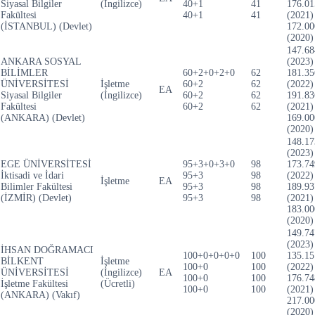
Siyasal Bilgiler
(İngilizce)
40+1
41
176.01
Fakültesi
40+1
41
(2021)
(İSTANBUL) (Devlet)
172.00
(2020)
147.68
ANKARA SOSYAL
(2023)
BİLİMLER
60+2+0+2+0
62
181.35
ÜNİVERSİTESİ
İşletme
60+2
62
(2022)
EA
Siyasal Bilgiler
(İngilizce)
60+2
62
191.83
Fakültesi
60+2
62
(2021)
(ANKARA) (Devlet)
169.00
(2020)
148.17
(2023)
EGE ÜNİVERSİTESİ
95+3+0+3+0
98
173.74
İktisadi ve İdari
95+3
98
(2022)
İşletme
EA
Bilimler Fakültesi
95+3
98
189.93
(İZMİR) (Devlet)
95+3
98
(2021)
183.00
(2020)
149.74
(2023)
İHSAN DOĞRAMACI
100+0+0+0+0
100
135.15
BİLKENT
İşletme
100+0
100
(2022)
ÜNİVERSİTESİ
(İngilizce)
EA
100+0
100
176.74
İşletme Fakültesi
(Ücretli)
100+0
100
(2021)
(ANKARA) (Vakıf)
217.00
(2020)