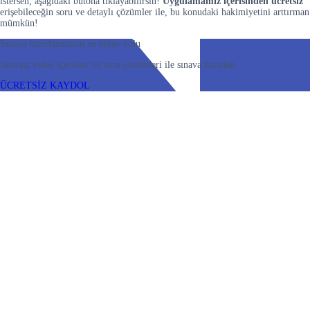
istersen, aşağıdaki butona tıklayabilirsin!
Uygulamamız içerisinden
ücretsiz
erişebileceğin soru ve detaylı çözümler ile, bu konudaki hakimiyetini arttırman
mümkün!
Sınava hazırlanmanın en kolay yolu
Sınırsız video içerikler ve soru çözümleri ile sınava hazırlan
ÜCRETSİZ KAYDOL