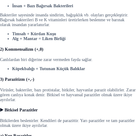
İnsan + Bazı Bağırsak Bakterileri
Bakteriler sayesinde insanda sindirim, bağışıklık vb. olayları gerçekleştirir.
Bağırsak bakterileri B ve K vitaminleri üretirlerken beslenme ve barınak
olarak insandan yararlanırlar.
Timsah + Kürdan Kuşu
Alg + Mantar = Liken Birliği
2) Kommensalizm (+,0)
Canlılardan biri diğerine zarar vermeden fayda sağlar.
Köpekbalığı + Tutunan Küçük Balıklar
3) Parazitizm (+,-)
Virüsler, bakteriler, bazı protistalar, bitkiler, hayvanlar parazit olabilirler. Zarar
gören canlıya konak denir. Bitkisel ve hayvansal parazitler olmak üzere ikiye
ayrılırlar.
▶️ Bitkisel Parazitler
Bitkilerden beslenirler. Kendileri de parazittir. Yarı parazitler ve tam parazitler
olmak üzere ikiye ayrılırlar.
a) Yarı Parazitler