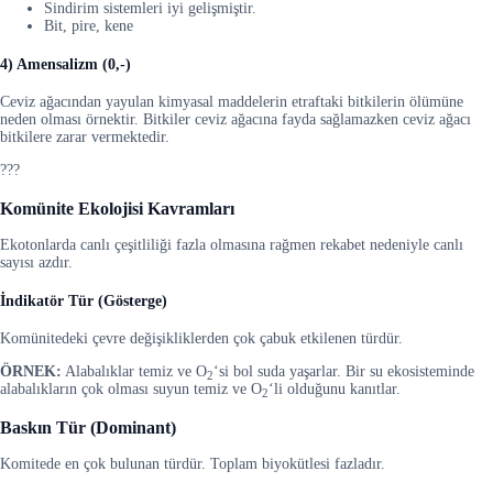
Sindirim sistemleri iyi gelişmiştir.
Bit, pire, kene
4) Amensalizm (0,-)
Ceviz ağacından yayulan kimyasal maddelerin etraftaki bitkilerin ölümüne
neden olması örnektir. Bitkiler ceviz ağacına fayda sağlamazken ceviz ağacı
bitkilere zarar vermektedir.
???
Komünite Ekolojisi Kavramları
Ekotonlarda canlı çeşitliliği fazla olmasına rağmen rekabet nedeniyle canlı
sayısı azdır.
İndikatör Tür (Gösterge)
Komünitedeki çevre değişikliklerden çok çabuk etkilenen türdür.
ÖRNEK:
Alabalıklar temiz ve O
‘si bol suda yaşarlar. Bir su ekosisteminde
2
alabalıkların çok olması suyun temiz ve O
‘li olduğunu kanıtlar.
2
Baskın Tür (Dominant)
Komitede en çok bulunan türdür. Toplam biyokütlesi fazladır.