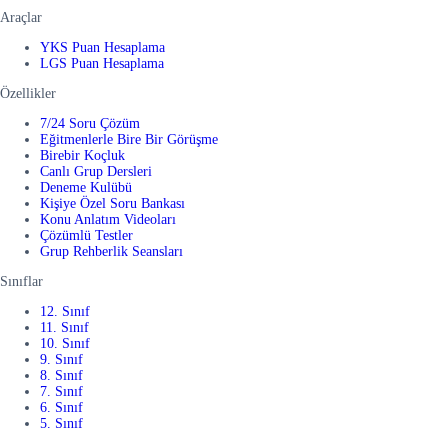
Araçlar
YKS Puan Hesaplama
LGS Puan Hesaplama
Özellikler
7/24 Soru Çözüm
Eğitmenlerle Bire Bir Görüşme
Birebir Koçluk
Canlı Grup Dersleri
Deneme Kulübü
Kişiye Özel Soru Bankası
Konu Anlatım Videoları
Çözümlü Testler
Grup Rehberlik Seansları
Sınıflar
12. Sınıf
11. Sınıf
10. Sınıf
9. Sınıf
8. Sınıf
7. Sınıf
6. Sınıf
5. Sınıf