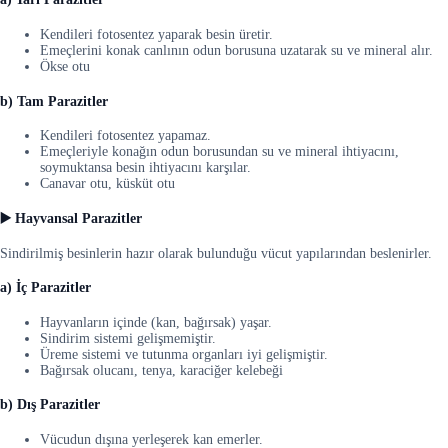
Kendileri fotosentez yaparak besin üretir.
Emeçlerini konak canlının odun borusuna uzatarak su ve mineral alır.
Ökse otu
b) Tam Parazitler
Kendileri fotosentez yapamaz.
Emeçleriyle konağın odun borusundan su ve mineral ihtiyacını,
soymuktansa besin ihtiyacını karşılar.
Canavar otu, küsküt otu
▶️ Hayvansal Parazitler
Sindirilmiş besinlerin hazır olarak bulunduğu vücut yapılarından beslenirler.
a) İç Parazitler
Hayvanların içinde (kan, bağırsak) yaşar.
Sindirim sistemi gelişmemiştir.
Üreme sistemi ve tutunma organları iyi gelişmiştir.
Bağırsak olucanı, tenya, karaciğer kelebeği
b) Dış Parazitler
Vücudun dışına yerleşerek kan emerler.