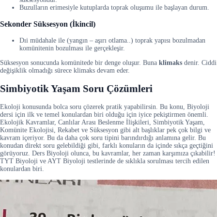
Buzulların erimesiyle kutuplarda toprak oluşumu ile başlayan durum.
Sekonder Süksesyon (İkincil)
Dıi müdahale ile (yangın – aşırı otlama..) toprak yapısı bozulmadan
komünitenin bozulması ile gerçekleşir.
Süksesyon sonucunda komünitede bir denge oluşur. Buna
klimaks
denir. Ciddi
değişiklik olmadığı sürece klimaks devam eder.
Simbiyotik Yaşam Soru Çözümleri
Ekoloji konusunda bolca soru çözerek pratik yapabilirsin. Bu konu, Biyoloji
dersi için ilk ve temel konulardan biri olduğu için iyice pekiştirmen önemli.
Ekolojik Kavramlar, Canlılar Arası Beslenme İlişkileri, Simbiyotik Yaşam,
Komünite Ekolojisi, Rekabet ve Süksesyon gibi alt başlıklar pek çok bilgi ve
kavram içeriyor. Bu da daha çok soru tipini barındırdığı anlamına gelir. Bu
konudan direkt soru gelebildiği gibi, farklı konuların da içinde sıkça geçtiğini
görüyoruz. Ders Biyoloji olunca, bu kavramlar, her zaman karşımıza çıkabilir!
TYT Biyoloji ve AYT Biyoloji testlerinde de sıklıkla sorulması tercih edilen
konulardan biri.