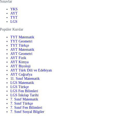
Sınavlar
YKS
AYT
TYT
LGS
Popüler Kurslar
TYT Matematik
TYT Geometri
TYT Türkçe
AYT Matematik
AYT Geometri
AYT Fizik
AYT Kimya
AYT Biyoloji
AYT Türk Dili ve Edebiyatı
AYT Coğrafya
11. Sınıf Matematik
LGS Matematik
LGS Türkçe
LGS Fen Bilimleri
LGS İnkılap Tarihi
7. Sınıf Matematik
7. Sınıf Türkçe
7. Sınıf Fen Bilimleri
7. Sınıf Sosyal Bilgiler