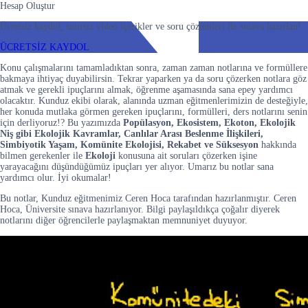
Hesap Oluştur
Ücretsiz kaydol, sınırsız video içerikler ve soru çözümleri ile sınava hazırlan!
ÜCRETSİZ KAYDOL
Konu çalışmalarını tamamladıktan sonra, zaman zaman notlarına ve formüllere
bakmaya ihtiyaç duyabilirsin. Tekrar yaparken ya da soru çözerken notlara göz
atmak ve gerekli ipuçlarını almak, öğrenme aşamasında sana epey yardımcı
olacaktır. Kunduz ekibi olarak, alanında uzman eğitmenlerimizin de desteğiyle,
her konuda mutlaka görmen gereken ipuçlarını, formülleri, ders notlarını senin
için derliyoruz!? Bu yazımızda
Popülasyon, Ekosistem, Ekoton, Ekolojik
Niş gibi Ekolojik Kavramlar, Canlılar Arası Beslenme İlişkileri,
Simbiyotik Yaşam, Komünite Ekolojisi, Rekabet ve Süksesyon
hakkında
bilmen gerekenler ile
Ekoloji
konusuna ait soruları çözerken işine
yarayacağını düşündüğümüz ipuçları yer alıyor. Umarız bu notlar sana
yardımcı olur. İyi okumalar!
Bu notlar, Kunduz eğitmenimiz Ceren Hoca tarafından hazırlanmıştır. Ceren
Hoca, Üniversite sınava hazırlanıyor. Bilgi paylaşıldıkça çoğalır diyerek
notlarını diğer öğrencilerle paylaşmaktan memnuniyet duyuyor.