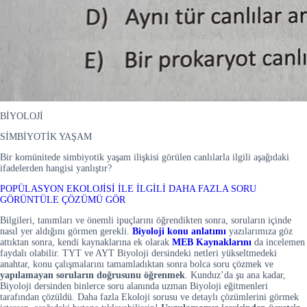
BİYOLOJİ
SİMBİYOTİK YAŞAM
Bir komünitede simbiyotik yaşam ilişkisi görülen canlılarla ilgili aşağıdaki
ifadelerden hangisi yanlıştır?
POPÜLASYON EKOLOJİSİ İLE İLGİLİ DAHA FAZLA SORU
GÖRÜNTÜLE
ÇÖZÜMÜ GÖR
Bilgileri, tanımları ve önemli ipuçlarını öğrendikten sonra, soruların içinde
nasıl yer aldığını görmen gerekli.
Biyoloji konu anlatımı
yazılarımıza göz
attıktan sonra, kendi kaynaklarına ek olarak
MEB Kaynaklarını
da incelemen
faydalı olabilir. TYT ve AYT Biyoloji dersindeki netleri yükseltmedeki
anahtar, konu çalışmalarını tamamladıktan sonra bolca soru çözmek ve
yapılamayan soruların doğrusunu öğrenmek
. Kunduz’da şu ana kadar,
Biyoloji dersinden binlerce soru alanında uzman Biyoloji eğitmenleri
tarafından çözüldü. Daha fazla Ekoloji sorusu ve detaylı çözümlerini görmek