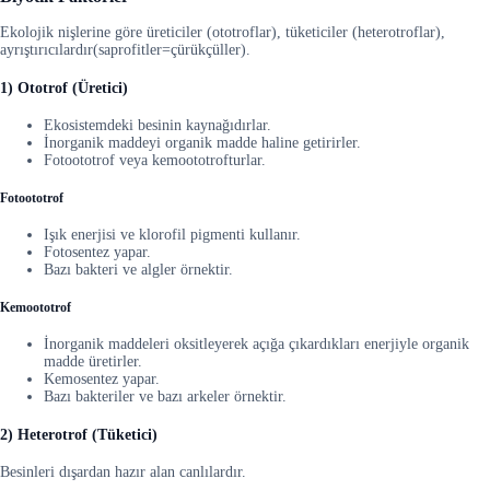
Ekolojik nişlerine göre üreticiler (ototroflar), tüketiciler (heterotroflar),
ayrıştırıcılardır(saprofitler=çürükçüller).
1) Ototrof (Üretici)
Ekosistemdeki besinin kaynağıdırlar.
İnorganik maddeyi organik madde haline getirirler.
Fotoototrof veya kemoototrofturlar.
Fotoototrof
Işık enerjisi ve klorofil pigmenti kullanır.
Fotosentez yapar.
Bazı bakteri ve algler örnektir.
Kemoototrof
İnorganik maddeleri oksitleyerek açığa çıkardıkları enerjiyle organik
madde üretirler.
Kemosentez yapar.
Bazı bakteriler ve bazı arkeler örnektir.
2) Heterotrof (Tüketici)
Besinleri dışardan hazır alan canlılardır.