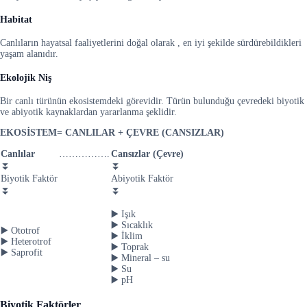
Habitat
Canlıların hayatsal faaliyetlerini doğal olarak , en iyi şekilde sürdürebildikleri
yaşam alanıdır.
Ekolojik Niş
Bir canlı türünün ekosistemdeki görevidir. Türün bulunduğu çevredeki biyotik
ve abiyotik kaynaklardan yararlanma şeklidir.
EKOSİSTEM= CANLILAR + ÇEVRE (CANSIZLAR)
Canlılar
…………….
Cansızlar (Çevre)
⏬
⏬
Biyotik Faktör
Abiyotik Faktör
⏬
⏬
▶️ Işık
▶️ Sıcaklık
▶️ Ototrof
▶️ İklim
▶️ Heterotrof
▶️ Toprak
▶️ Saprofit
▶️ Mineral – su
▶️ Su
▶️ pH
Biyotik Faktörler