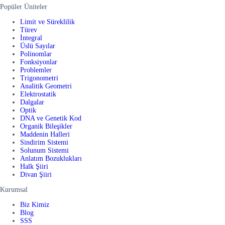
Popüler Üniteler
Limit ve Süreklilik
Türev
İntegral
Üslü Sayılar
Polinomlar
Fonksiyonlar
Problemler
Trigonometri
Analitik Geometri
Elektrostatik
Dalgalar
Optik
DNA ve Genetik Kod
Organik Bileşikler
Maddenin Halleri
Sindirim Sistemi
Solunum Sistemi
Anlatım Bozuklukları
Halk Şiiri
Divan Şiiri
Kurumsal
Biz Kimiz
Blog
SSS