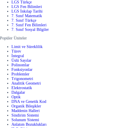
LGS Türkçe
LGS Fen Bilimleri
LGS İnkılap Tarihi
7. Sınıf Matematik
7. Sınıf Türkçe
7. Sınıf Fen Bilimleri
7. Sınıf Sosyal Bilgiler
Popüler Üniteler
Limit ve Süreklilik
Türev
İntegral
Üslü Sayılar
Polinomlar
Fonksiyonlar
Problemler
Trigonometri
Analitik Geometri
Elektrostatik
Dalgalar
Optik
DNA ve Genetik Kod
Organik Bileşikler
Maddenin Halleri
Sindirim Sistemi
Solunum Sistemi
Anlatım Bozuklukları