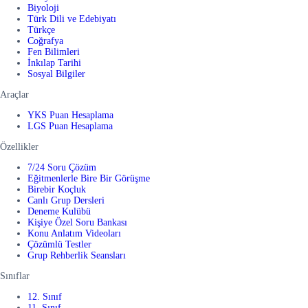
Biyoloji
Türk Dili ve Edebiyatı
Türkçe
Coğrafya
Fen Bilimleri
İnkılap Tarihi
Sosyal Bilgiler
Araçlar
YKS Puan Hesaplama
LGS Puan Hesaplama
Özellikler
7/24 Soru Çözüm
Eğitmenlerle Bire Bir Görüşme
Birebir Koçluk
Canlı Grup Dersleri
Deneme Kulübü
Kişiye Özel Soru Bankası
Konu Anlatım Videoları
Çözümlü Testler
Grup Rehberlik Seansları
Sınıflar
12. Sınıf
11. Sınıf