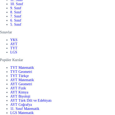
10. Sınıf
9. Sınıf
8. Sınıf
7. Sınıf
6. Sınıf
5. Sınıf
Sınavlar
YKS
AYT
TYT
LGS
Popüler Kurslar
TYT Matematik
TYT Geometri
TYT Türkçe
AYT Matematik
AYT Geometri
AYT Fizik
AYT Kimya
AYT Biyoloji
AYT Türk Dili ve Edebiyatı
AYT Coğrafya
11. Sınıf Matematik
LGS Matematik