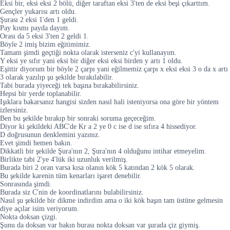
Eksi bir, eksi eksi 2 bölü, diğer taraftan eksi 3'ten de eksi beşi çıkarttım.
Gençler yukarısı artı oldu.
Şurası 2 eksi 1'den 1 geldi.
Pay kısmı payda dayım.
Orası da 5 eksi 3'ten 2 geldi 1.
Böyle 2 imiş bizim eğitimimiz.
Tamam şimdi geçtiği nokta olarak isterseniz c'yi kullanayım.
Y eksi ye sıfır yani eksi bir diğer eksi eksi birden y artı 1 oldu.
Eşittir diyorum bir böyle 2 çarpı yani eğilmemiz çarpı x eksi eksi 3 o da x artı
3 olarak yazılıp şu şekilde bırakılabilir.
Tabi burada yiyeceği tek başına bırakabilirsiniz.
Hepsi bir yerde toplanabilir.
Işıklara bakarsanız hangisi sizden nasıl hali isteniyorsa ona göre bir yöntem
izlersiniz.
Ben bu şekilde bırakıp bir sonraki soruma geçeceğim.
Diyor ki şekildeki ABC'de Kr a 2 ye 0 c ise d ise sıfıra 4 hissediyor.
D doğrusunun denklemini yazınız.
Evet şimdi hemen bakın.
Dikkatli bir şekilde Şura'nın 2, Şura'nın 4 olduğunu intihar etmeyelim.
Birlikte tabi 2'ye 4'lük iki uzunluk verilmiş.
Burada biri 2 oran varsa kısa olanın kök 5 katından 2 kök 5 olarak.
Bu şekilde karenin tüm kenarları işaret denebilir.
Sonrasında şimdi.
Burada siz C'nin de koordinatlarını bulabilirsiniz.
Nasıl şu şekilde bir dikme indirdim ama o iki kök başın tam üstüne gelmesin
diye açılar isim veriyorum.
Nokta doksan çizgi.
Şunu da doksan var bakın burası nokta doksan var şurada çiz giymiş.