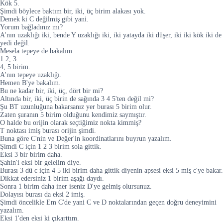
Kök 5.
Şimdi böylece baktım bir, iki, üç birim alakası yok.
Demek ki C değilmiş gibi yani.
Yorum bağladınız mı?
A'nın uzaklığı iki, bende Y uzaklığı iki, iki yatayda iki düşer, iki iki kök iki de
yedi değil.
Mesela tepeye de bakalım.
1 2, 3.
4, 5 birim.
A'nın tepeye uzaklığı.
Hemen B'ye bakalım.
Bu ne kadar bir, iki, üç, dört bir mi?
Altında bir, iki, üç birin de sağında 3 4 5'ten değil mi?
Şu BT uzunluğuna bakarsanız yer burası 5 birim olur.
Zaten şuranın 5 birim olduğunu kendimiz saymıştır.
O halde bu orijin olarak seçtiğimiz nokta kimmiş?
T noktası imiş burası orijin şimdi.
Buna göre C'nin ve Değer'in koordinatlarını buyrun yazalım.
Şimdi C için 1 2 3 birim sola gittik.
Eksi 3 bir birim daha.
Şahin'i eksi bir gelelim diye.
Burası 3 dü c için 4 5 iki birim daha gittik diyenin apsesi eksi 5 miş c'ye bakar.
Dikkat edersiniz 1 birim aşağı daydı.
Sonra 1 birim daha iner iseniz D'ye gelmiş olursunuz.
Dolayısı burası da eksi 2 imiş.
Şimdi öncelikle Em C'de yani C ve D noktalarından geçen doğru deneyimini
yazalım.
Eksi 1'den eksi ki çıkarttım.