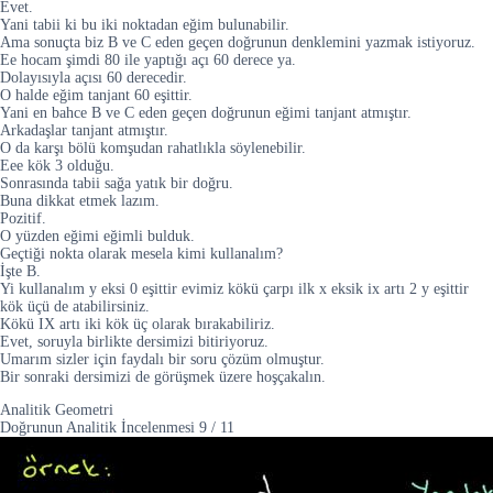
Evet.
Yani tabii ki bu iki noktadan eğim bulunabilir.
Ama sonuçta biz B ve C eden geçen doğrunun denklemini yazmak istiyoruz.
Ee hocam şimdi 80 ile yaptığı açı 60 derece ya.
Dolayısıyla açısı 60 derecedir.
O halde eğim tanjant 60 eşittir.
Yani en bahce B ve C eden geçen doğrunun eğimi tanjant atmıştır.
Arkadaşlar tanjant atmıştır.
O da karşı bölü komşudan rahatlıkla söylenebilir.
Eee kök 3 olduğu.
Sonrasında tabii sağa yatık bir doğru.
Buna dikkat etmek lazım.
Pozitif.
O yüzden eğimi eğimli bulduk.
Geçtiği nokta olarak mesela kimi kullanalım?
İşte B.
Yi kullanalım y eksi 0 eşittir evimiz kökü çarpı ilk x eksik ix artı 2 y eşittir
kök üçü de atabilirsiniz.
Kökü IX artı iki kök üç olarak bırakabiliriz.
Evet, soruyla birlikte dersimizi bitiriyoruz.
Umarım sizler için faydalı bir soru çözüm olmuştur.
Bir sonraki dersimizi de görüşmek üzere hoşçakalın.
Analitik Geometri
Doğrunun Analitik İncelenmesi
9
/
11