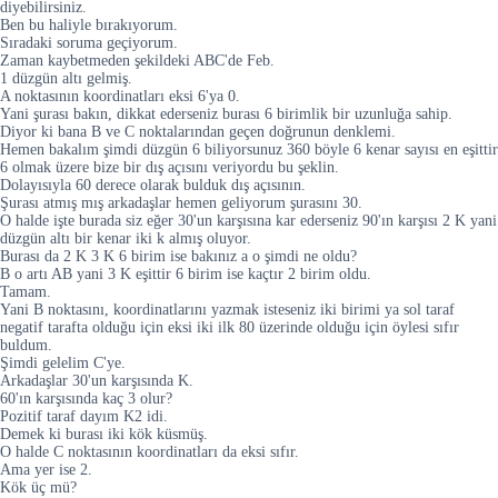
diyebilirsiniz.
Ben bu haliyle bırakıyorum.
Sıradaki soruma geçiyorum.
Zaman kaybetmeden şekildeki ABC'de Feb.
1 düzgün altı gelmiş.
A noktasının koordinatları eksi 6'ya 0.
Yani şurası bakın, dikkat ederseniz burası 6 birimlik bir uzunluğa sahip.
Diyor ki bana B ve C noktalarından geçen doğrunun denklemi.
Hemen bakalım şimdi düzgün 6 biliyorsunuz 360 böyle 6 kenar sayısı en eşittir
6 olmak üzere bize bir dış açısını veriyordu bu şeklin.
Dolayısıyla 60 derece olarak bulduk dış açısının.
Şurası atmış mış arkadaşlar hemen geliyorum şurasını 30.
O halde işte burada siz eğer 30'un karşısına kar ederseniz 90'ın karşısı 2 K yani
düzgün altı bir kenar iki k almış oluyor.
Burası da 2 K 3 K 6 birim ise bakınız a o şimdi ne oldu?
B o artı AB yani 3 K eşittir 6 birim ise kaçtır 2 birim oldu.
Tamam.
Yani B noktasını, koordinatlarını yazmak isteseniz iki birimi ya sol taraf
negatif tarafta olduğu için eksi iki ilk 80 üzerinde olduğu için öylesi sıfır
buldum.
Şimdi gelelim C'ye.
Arkadaşlar 30'un karşısında K.
60'ın karşısında kaç 3 olur?
Pozitif taraf dayım K2 idi.
Demek ki burası iki kök küsmüş.
O halde C noktasının koordinatları da eksi sıfır.
Ama yer ise 2.
Kök üç mü?