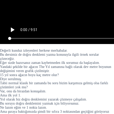
Değerli kunduz izleyenleri herkese merhabalar.
Bu dersimiz de doğru denklemi yazma konusuyla ilgili örnek sorular
çözeceğiz.
Eğer sizde hazırsanız zaman kaybetmeden ilk sorumuz da başlayalım.
Yandaki şekilde bir ağacın The Yıl zamanına bağlı olarak dev metre boyunun
değişimini veren grafik çizilmiştir.
15 yıl sonra ağacın boyu kaç metre olur?
Diye sorulmuş.
Tabii normal klasik bir zamanda bu soru bizim karşımıza gelmiş olsa farklı
çözümleri yok mu?
Var, onu da birazdan konuşalım.
Ama ilk yol 1.
Yol olarak biz doğru denklemini yazarak çözmeye çalışalım.
Bu soruyu doğru denklemini yazmak için biliyorsunuz.
Ne lazım eğim ve 1 nokta lazım.
Ama şuraya baktığımızda şimdi bir sıfıra 3 noktasından geçtiğini görüyoruz