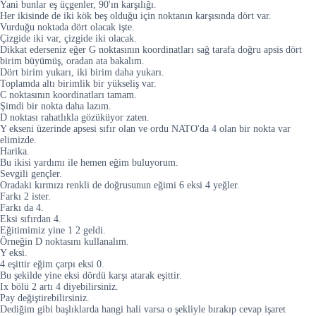
Yani bunlar eş üçgenler, 90'ın karşılığı.
Her ikisinde de iki kök beş olduğu için noktanın karşısında dört var.
Vurduğu noktada dört olacak işte.
Çizgide iki var, çizgide iki olacak.
Dikkat ederseniz eğer G noktasının koordinatları sağ tarafa doğru apsis dört
birim büyümüş, oradan ata bakalım.
Dört birim yukarı, iki birim daha yukarı.
Toplamda altı birimlik bir yükseliş var.
C noktasının koordinatları tamam.
Şimdi bir nokta daha lazım.
D noktası rahatlıkla gözüküyor zaten.
Y ekseni üzerinde apsesi sıfır olan ve ordu NATO'da 4 olan bir nokta var
elimizde.
Harika.
Bu ikisi yardımı ile hemen eğim buluyorum.
Sevgili gençler.
Oradaki kırmızı renkli de doğrusunun eğimi 6 eksi 4 yeğler.
Farkı 2 ister.
Farkı da 4.
Eksi sıfırdan 4.
Eğitimimiz yine 1 2 geldi.
Örneğin D noktasını kullanalım.
Y eksi.
4 eşittir eğim çarpı eksi 0.
Bu şekilde yine eksi dördü karşı atarak eşittir.
Ix bölü 2 artı 4 diyebilirsiniz.
Pay değiştirebilirsiniz.
Dediğim gibi başlıklarda hangi hali varsa o şekliyle bırakıp cevap işaret