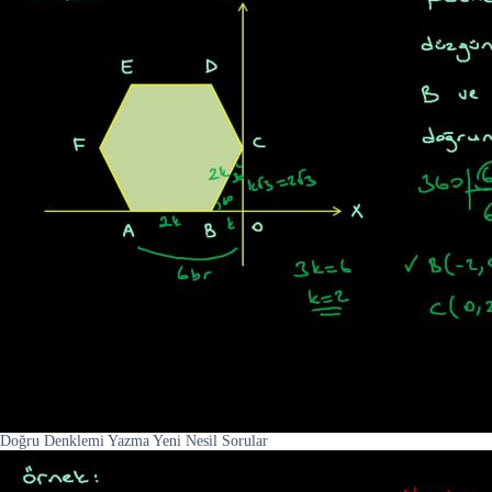
Doğru Denklemi Yazma Yeni Nesil Sorular