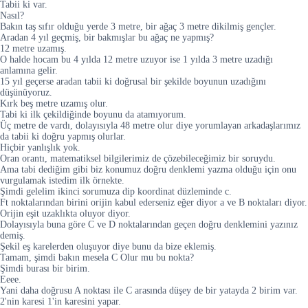
Tabii ki var.
Nasıl?
Bakın taş sıfır olduğu yerde 3 metre, bir ağaç 3 metre dikilmiş gençler.
Aradan 4 yıl geçmiş, bir bakmışlar bu ağaç ne yapmış?
12 metre uzamış.
O halde hocam bu 4 yılda 12 metre uzuyor ise 1 yılda 3 metre uzadığı
anlamına gelir.
15 yıl geçerse aradan tabii ki doğrusal bir şekilde boyunun uzadığını
düşünüyoruz.
Kırk beş metre uzamış olur.
Tabi ki ilk çekildiğinde boyunu da atamıyorum.
Üç metre de vardı, dolayısıyla 48 metre olur diye yorumlayan arkadaşlarımız
da tabii ki doğru yapmış olurlar.
Hiçbir yanlışlık yok.
Oran orantı, matematiksel bilgilerimiz de çözebileceğimiz bir soruydu.
Ama tabi dediğim gibi biz konumuz doğru denklemi yazma olduğu için onu
vurgulamak istedim ilk örnekte.
Şimdi gelelim ikinci sorumuza dip koordinat düzleminde c.
Ft noktalarından birini orijin kabul ederseniz eğer diyor a ve B noktaları diyor.
Orijin eşit uzaklıkta oluyor diyor.
Dolayısıyla buna göre C ve D noktalarından geçen doğru denklemini yazınız
demiş.
Şekil eş karelerden oluşuyor diye bunu da bize eklemiş.
Tamam, şimdi bakın mesela C Olur mu bu nokta?
Şimdi burası bir birim.
Eeee.
Yani daha doğrusu A noktası ile C arasında düşey de bir yatayda 2 birim var.
2'nin karesi 1'in karesini yapar.