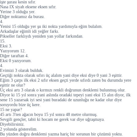
işte şurası kesin sıfır.
Nasa IX siyah eksene eksen sıfır.
Yerine 3 olduğu yer.
Diğer noktamız da burası.
4.
Yenisi 15 olduğu yer şu iki nokta yardımıyla eğim bulalım.
Arkadaşlar eğimli idi yeğler farkı.
Pikseller farklıydı yeniden yan yollar farkından.
15.
Eksi 3.
Yazıyorum 12.
Diğer taraftan 4.
Eksi 0 yazıyorum.
4.
Evimizi 3 olarak bulduk.
Geçtiği nokta olarak sıfırı üç alalım yani diye eksi diye 0 yani 3 eşittir.
Eğim 3 çarpı ilk eksi 2 sıfır eksen geçti yerde sıfırdı zaten bu durumda yere
eşittir ne olur?
Üç eksi artı 3 olarak o kırmızı renkli doğrunun denklemi bulunmuş olur.
Diyor ki 15 yıl sonra yani aslında oradaki tepeyi yani eksi 15 alın diyor, ilk
sene 15 yazarsak iyi sesi yani buradaki de uzunluğu ne kadar olur diye
soruyordu bize üç kere.
15 ne yapar?
45 artı 3'ten ağacın boyu 15 yıl sonra 48 metre olurmuş.
Sevgili gençler, tabii ki hocam ne gerek var diye uğraşmaya.
Diyebilirsiniz.
2 yolunda gösterelim.
Bu yüzden doğru denklemi yazma hariç bir sorunun bir çözümü yoktu.