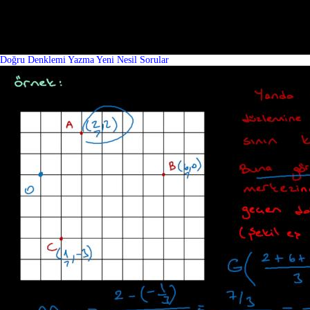
Doğru Denklemi Yazma Yeni Nesil Sorular