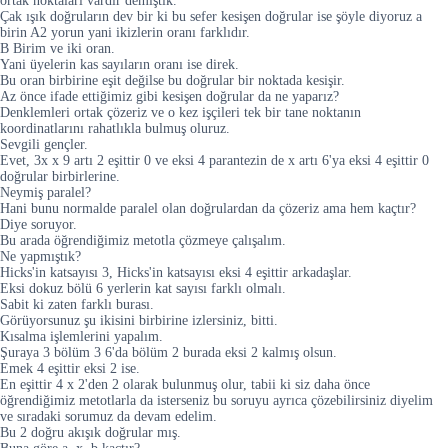
ortak noktaları vardır demiştik.
Çak ışık doğruların dev bir ki bu sefer kesişen doğrular ise şöyle diyoruz a
birin A2 yorun yani ikizlerin oranı farklıdır.
B Birim ve iki oran.
Yani üyelerin kas sayıların oranı ise direk.
Bu oran birbirine eşit değilse bu doğrular bir noktada kesişir.
Az önce ifade ettiğimiz gibi kesişen doğrular da ne yaparız?
Denklemleri ortak çözeriz ve o kez işçileri tek bir tane noktanın
koordinatlarını rahatlıkla bulmuş oluruz.
Sevgili gençler.
Evet, 3x x 9 artı 2 eşittir 0 ve eksi 4 parantezin de x artı 6'ya eksi 4 eşittir 0
doğrular birbirlerine.
Neymiş paralel?
Hani bunu normalde paralel olan doğrulardan da çözeriz ama hem kaçtır?
Diye soruyor.
Bu arada öğrendiğimiz metotla çözmeye çalışalım.
Ne yapmıştık?
Hicks'in katsayısı 3, Hicks'in katsayısı eksi 4 eşittir arkadaşlar.
Eksi dokuz bölü 6 yerlerin kat sayısı farklı olmalı.
Sabit ki zaten farklı burası.
Görüyorsunuz şu ikisini birbirine izlersiniz, bitti.
Kısalma işlemlerini yapalım.
Şuraya 3 bölüm 3 6'da bölüm 2 burada eksi 2 kalmış olsun.
Emek 4 eşittir eksi 2 ise.
En eşittir 4 x 2'den 2 olarak bulunmuş olur, tabii ki siz daha önce
öğrendiğimiz metotlarla da isterseniz bu soruyu ayrıca çözebilirsiniz diyelim
ve sıradaki sorumuz da devam edelim.
Bu 2 doğru akışık doğrular mış.