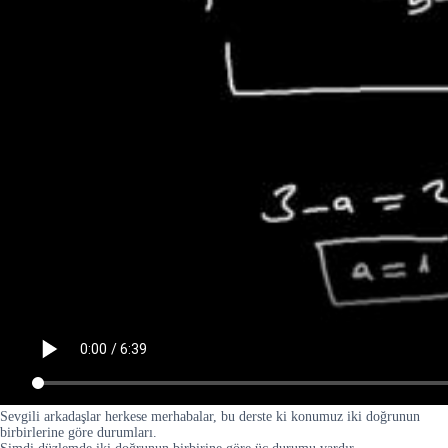
Sevgili arkadaşlar herkese merhabalar, bu derste ki konumuz iki doğrunun
birbirlerine göre durumları.