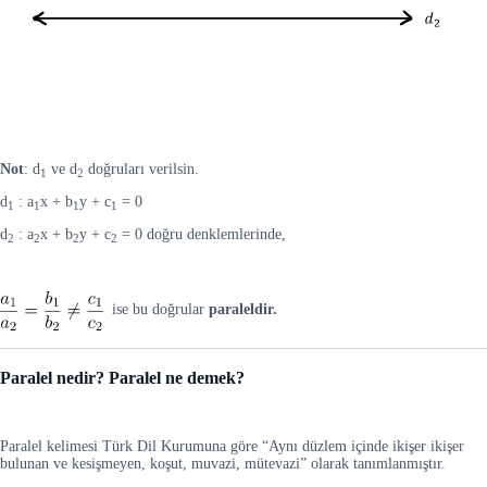
Not
: d
ve d
doğruları verilsin.
1
2
d
: a
x + b
y + c
= 0
1
1
1
1
d
: a
x + b
y + c
= 0 doğru denklemlerinde,
2
2
2
2
ise bu doğrular
paraleldir.
Paralel nedir? Paralel ne demek?
Paralel kelimesi Türk Dil Kurumuna göre “Aynı düzlem içinde ikişer ikişer
bulunan ve kesişmeyen, koşut, muvazi, mütevazi” olarak tanımlanmıştır.