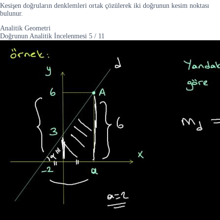
Kesişen doğruların denklemleri ortak çözülerek iki doğrunun kesim noktası
bulunur.
Analitik Geometri
Doğrunun Analitik İncelenmesi
5
/
11