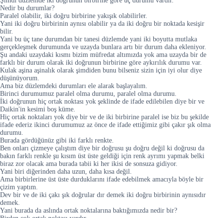
Şimdi düzlemde iki doğrunun birbirine göre üç durumu vardır.
Nedir bu durumlar?
Paralel olabilir, iki doğru birbirine yakışık olabilirler.
Yani iki doğru birbirinin aynısı olabilir ya da iki doğru bir noktada kesişir
bilir.
Yani bu üç tane durumdan bir tanesi düzlemde yani iki boyutta mutlaka
gerçekleşmek durumunda ve uzayda bunlara artı bir durum daha ekleniyor.
Şu andaki uzaydaki kısmı bizim müfredat altımızda yok ama uzayda bir de
farklı bir durum olarak iki doğrunun birbirine göre aykırılık durumu var.
Kulak aşina aşinalık olarak şimdiden bunu bilseniz sizin için iyi olur diye
düşünüyorum.
Ama biz düzlemdeki durumları ele alarak başlayalım.
Birinci durumumuz paralel olma durumu, paralel olma durumu.
İki doğrunun hiç ortak noktası yok şeklinde de ifade edilebilen diye bir ve
Daikin'in kesimi boş küme.
Hiç ortak noktaları yok diye bir ve de iki birbirine paralel ise biz bu şekilde
ifade ederiz ikinci durumumuz az önce de ifade ettiğimiz gibi çakır şık olma
durumu.
Burada gördüğünüz gibi iki farklı renkte.
Ben onları çizmeye çalıştım diye bir doğrusu şu doğru değil ki doğrusu da
bakın farklı renkle şu kısım üst üste geldiği için renk ayrımı yapmak belki
biraz zor olacak ama burada tabii ki her ikisi de sonsuza gidiyor.
Yani biri diğerinden daha uzun, daha kısa değil.
Ama birbirlerine üst üste durduklarını ifade edebilmek amacıyla böyle bir
çizim yaptım.
Dev bir ve de iki çakı şık doğrular dır demek iki doğru birbirinin aynısıdır
demek.
Yani burada da aslında ortak noktalarına baktığımızda nedir bir?