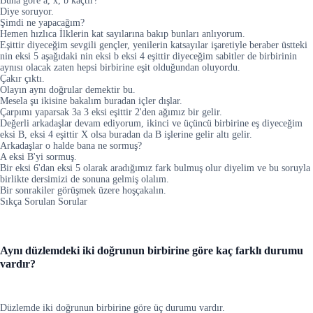
Buna göre a, x, b kaçtır?
Diye soruyor.
Şimdi ne yapacağım?
Hemen hızlıca İlklerin kat sayılarına bakıp bunları anlıyorum.
Eşittir diyeceğim sevgili gençler, yenilerin katsayılar işaretiyle beraber üstteki
nin eksi 5 aşağıdaki nin eksi b eksi 4 eşittir diyeceğim sabitler de birbirinin
aynısı olacak zaten hepsi birbirine eşit olduğundan oluyordu.
Çakır çıktı.
Olayın aynı doğrular demektir bu.
Mesela şu ikisine bakalım buradan içler dışlar.
Çarpımı yaparsak 3a 3 eksi eşittir 2'den ağımız bir gelir.
Değerli arkadaşlar devam ediyorum, ikinci ve üçüncü birbirine eş diyeceğim
eksi B, eksi 4 eşittir X olsa buradan da B işlerine gelir altı gelir.
Arkadaşlar o halde bana ne sormuş?
A eksi B'yi sormuş.
Bir eksi 6'dan eksi 5 olarak aradığımız fark bulmuş olur diyelim ve bu soruyla
birlikte dersimizi de sonuna gelmiş olalım.
Bir sonrakiler görüşmek üzere hoşçakalın.
Sıkça Sorulan Sorular
Aynı düzlemdeki iki doğrunun birbirine göre kaç farklı durumu
vardır?
Düzlemde iki doğrunun birbirine göre üç durumu vardır.