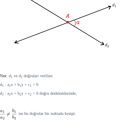
Not
: d
ve d
doğruları verilsin.
1
2
d
: a
x + b
y + c
= 0
1
1
1
1
d
: a
x + b
y + c
= 0 doğru denklemlerinde,
2
2
2
2
ise bu doğrular bir noktada kesişir.