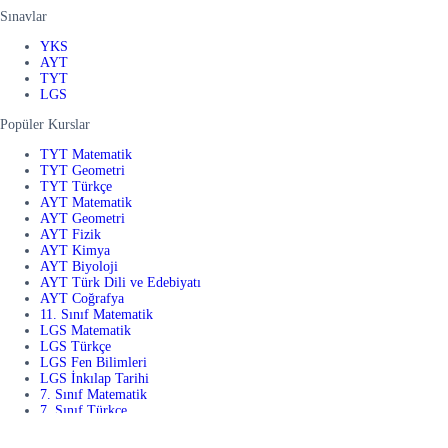
Sınavlar
YKS
AYT
TYT
LGS
Popüler Kurslar
TYT Matematik
TYT Geometri
TYT Türkçe
AYT Matematik
AYT Geometri
AYT Fizik
AYT Kimya
AYT Biyoloji
AYT Türk Dili ve Edebiyatı
AYT Coğrafya
11. Sınıf Matematik
LGS Matematik
LGS Türkçe
LGS Fen Bilimleri
LGS İnkılap Tarihi
7. Sınıf Matematik
7. Sınıf Türkçe
7. Sınıf Fen Bilimleri
7. Sınıf Sosyal Bilgiler