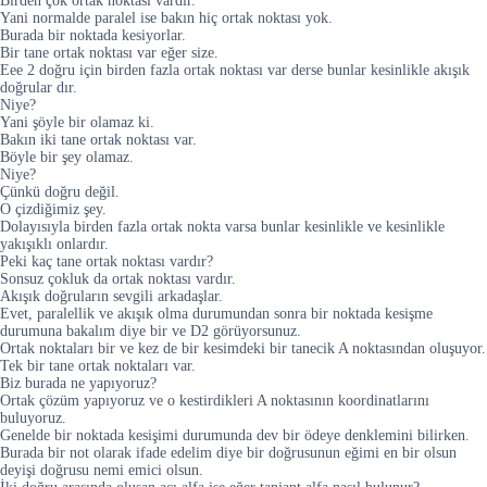
Birden çok ortak noktası vardır.
Yani normalde paralel ise bakın hiç ortak noktası yok.
Burada bir noktada kesiyorlar.
Bir tane ortak noktası var eğer size.
Eee 2 doğru için birden fazla ortak noktası var derse bunlar kesinlikle akışık
doğrular dır.
Niye?
Yani şöyle bir olamaz ki.
Bakın iki tane ortak noktası var.
Böyle bir şey olamaz.
Niye?
Çünkü doğru değil.
O çizdiğimiz şey.
Dolayısıyla birden fazla ortak nokta varsa bunlar kesinlikle ve kesinlikle
yakışıklı onlardır.
Peki kaç tane ortak noktası vardır?
Sonsuz çokluk da ortak noktası vardır.
Akışık doğruların sevgili arkadaşlar.
Evet, paralellik ve akışık olma durumundan sonra bir noktada kesişme
durumuna bakalım diye bir ve D2 görüyorsunuz.
Ortak noktaları bir ve kez de bir kesimdeki bir tanecik A noktasından oluşuyor.
Tek bir tane ortak noktaları var.
Biz burada ne yapıyoruz?
Ortak çözüm yapıyoruz ve o kestirdikleri A noktasının koordinatlarını
buluyoruz.
Genelde bir noktada kesişimi durumunda dev bir ödeye denklemini bilirken.
Burada bir not olarak ifade edelim diye bir doğrusunun eğimi en bir olsun
deyişi doğrusu nemi emici olsun.