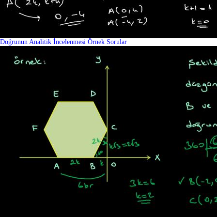
Doğrunun Analitik İncelenmesi Örnek Sorular