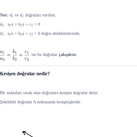
Not:
d
ve d
doğruları verilsin.
1
2
d
: a
x + b
y + c
= 0
1
1
1
1
d
: a
x + b
y + c
= 0 doğru denklemlerinde,
2
2
2
2
ise bu doğrular
çakışıktır.
Kesişen doğrular nedir?
Bir noktaları ortak olan doğrulara kesişen doğrular denir.
Şekildeki doğrular A noktasında kesişmişlerdir.