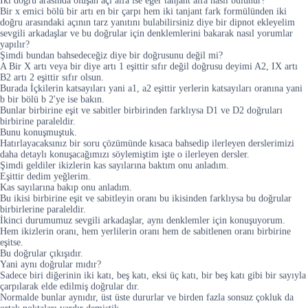
İki doğru arasında oluşan açı alfa ise eğer tanjant alfa nasıl bulunur?
Bir x emici bölü bir artı en bir çarpı hem iki tanjant fark formülünden iki
doğru arasındaki açının tarz yanıtını bulabilirsiniz diye bir dipnot ekleyelim
sevgili arkadaşlar ve bu doğrular için denklemlerini bakarak nasıl yorumlar
yapılır?
Şimdi bundan bahsedeceğiz diye bir doğrusunu değil mi?
A Bir X artı veya bir diye artı 1 eşittir sıfır değil doğrusu deyimi A2, IX artı
B2 artı 2 eşittir sıfır olsun.
Burada İçkilerin katsayıları yani a1, a2 eşittir yerlerin katsayıları oranına yani
b bir bölü b 2'ye ise bakın.
Bunlar birbirine eşit ve sabitler birbirinden farklıysa D1 ve D2 doğruları
birbirine paraleldir.
Bunu konuşmuştuk.
Hatırlayacaksınız bir soru çözümünde kısaca bahsedip ilerleyen derslerimizi
daha detaylı konuşacağımızı söylemiştim işte o ilerleyen dersler.
Şimdi geldiler ikizlerin kas sayılarına baktım onu anladım.
Eşittir dedim yeğlerim.
Kas sayılarına bakıp onu anladım.
Bu ikisi birbirine eşit ve sabitleyin oranı bu ikisinden farklıysa bu doğrular
birbirlerine paraleldir.
İkinci durumumuz sevgili arkadaşlar, aynı denklemler için konuşuyorum.
Hem ikizlerin oranı, hem yerlilerin oranı hem de sabitlenen oranı birbirine
eşitse.
Bu doğrular çıkışıdır.
Yani aynı doğrular mıdır?
Sadece biri diğerinin iki katı, beş katı, eksi üç katı, bir beş katı gibi bir sayıyla
çarpılarak elde edilmiş doğrular dır.
Normalde bunlar aynıdır, üst üste dururlar ve birden fazla sonsuz çokluk da