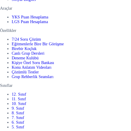
Araçlar
YKS Puan Hesaplama
LGS Puan Hesaplama
Özellikler
7/24 Soru Çözüm
Eğitmenlerle Bire Bir Görüşme
Birebir Koçluk
Canlı Grup Dersleri
Deneme Kulübü
Kişiye Özel Soru Bankası
Konu Anlatım Videoları
Çözümlü Testler
Grup Rehberlik Seansları
Sınıflar
12. Sınıf
11. Sınıf
10. Sınıf
9. Sınıf
8. Sınıf
7. Sınıf
6. Sınıf
5. Sınıf