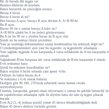
Bir de burada dik üçgen var.
Bunlara diklerini de koydum.
Bakın benzerlik ile çözeceğim soruyu.
Burası 4 birim.
Burası 6 birim di mi?
Ben buraya A açısı, buraya B açısı dersem A, A+B 90'dır.
Bu B açısı.
Burası 90 ise o zaman buraya A kalır mı?
A+B 90'dı çünkü bu A ise imleci görüyorsunuz.
Bu A ise bu 90 ise o yüzden burası da B açısı olur.
Şimdi siz bu noktayı böyle çevirdiniz.
Yani şu uzunluğa dokunmadınız uzatıp kısaltmadınız bu noktaydı değil mi?
O yüzdenhipotenüsleri aynı yani bu üçgenler, eş üçgenlerdir arkadaşlar.
Yani sağdaki üçgende A'nın karşısında 4 varsa soldakinde de A'nın karşısında 4
olmalı.
Sağdakinde B'nin karşısına altı varsa soldakinde de B'nin karşısında 6 olmalı.
Evet noktamız hazır.
Şimdi bu noktanın koordinatları ne?
Bakın orijinin 6 birim solunda yani apsisi -6'dır.
Ordinatı da bakın burası da 4.
Ve noktamız (-6,4) olarak buluruz.
Dediğim gibi 90 180, 270'lerde ezberledi iseniz hemen cevabı
söyleyebiliyoruz.
Unuttuk, karıştırdık, garanti olsun istiyorsanız o zaman bu şekilde benzerlik ile
de yapabilirsiniz arkadaşlar eşlik ile diyelim hatta iki tane eş üçgen çıkacak
burada.
Evet A(2√2,-4) noktası pozitif yönde 45 derece döndürüldüğünde dedi.
Bakın 45 derece dediyse formüle girelim.