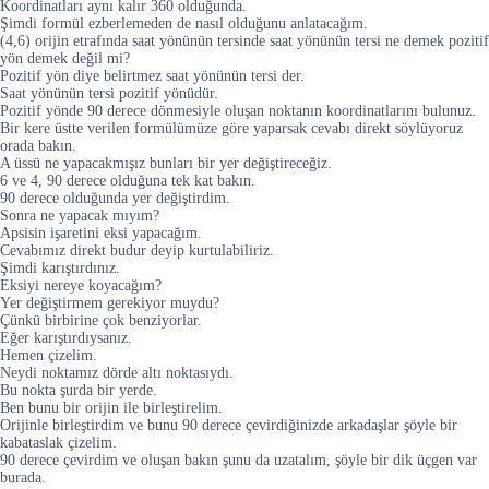
Koordinatları aynı kalır 360 olduğunda.
Şimdi formül ezberlemeden de nasıl olduğunu anlatacağım.
(4,6) orijin etrafında saat yönünün tersinde saat yönünün tersi ne demek pozitif
yön demek değil mi?
Pozitif yön diye belirtmez saat yönünün tersi der.
Saat yönünün tersi pozitif yönüdür.
Pozitif yönde 90 derece dönmesiyle oluşan noktanın koordinatlarını bulunuz.
Bir kere üstte verilen formülümüze göre yaparsak cevabı direkt söylüyoruz
orada bakın.
A üssü ne yapacakmışız bunları bir yer değiştireceğiz.
6 ve 4, 90 derece olduğuna tek kat bakın.
90 derece olduğunda yer değiştirdim.
Sonra ne yapacak mıyım?
Apsisin işaretini eksi yapacağım.
Cevabımız direkt budur deyip kurtulabiliriz.
Şimdi karıştırdınız.
Eksiyi nereye koyacağım?
Yer değiştirmem gerekiyor muydu?
Çünkü birbirine çok benziyorlar.
Eğer karıştırdıysanız.
Hemen çizelim.
Neydi noktamız dörde altı noktasıydı.
Bu nokta şurda bir yerde.
Ben bunu bir orijin ile birleştirelim.
Orijinle birleştirdim ve bunu 90 derece çevirdiğinizde arkadaşlar şöyle bir
kabataslak çizelim.
90 derece çevirdim ve oluşan bakın şunu da uzatalım, şöyle bir dik üçgen var
burada.