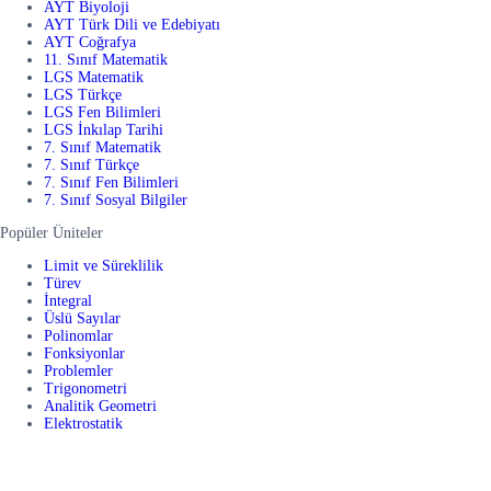
AYT Biyoloji
AYT Türk Dili ve Edebiyatı
AYT Coğrafya
11. Sınıf Matematik
LGS Matematik
LGS Türkçe
LGS Fen Bilimleri
LGS İnkılap Tarihi
7. Sınıf Matematik
7. Sınıf Türkçe
7. Sınıf Fen Bilimleri
7. Sınıf Sosyal Bilgiler
Popüler Üniteler
Limit ve Süreklilik
Türev
İntegral
Üslü Sayılar
Polinomlar
Fonksiyonlar
Problemler
Trigonometri
Analitik Geometri
Elektrostatik
Dalgalar
Optik
DNA ve Genetik Kod