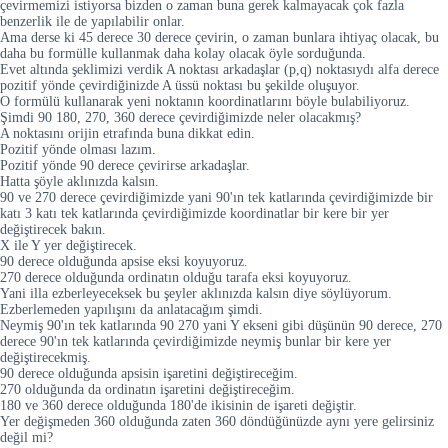
çevirmemizi istiyorsa bizden o zaman buna gerek kalmayacak çok fazla
benzerlik ile de yapılabilir onlar.
Ama derse ki 45 derece 30 derece çevirin, o zaman bunlara ihtiyaç olacak, bu
daha bu formülle kullanmak daha kolay olacak öyle sorduğunda.
Evet altında şeklimizi verdik A noktası arkadaşlar (p,q) noktasıydı alfa derece
pozitif yönde çevirdiğinizde A üssü noktası bu şekilde oluşuyor.
O formülü kullanarak yeni noktanın koordinatlarını böyle bulabiliyoruz.
Şimdi 90 180, 270, 360 derece çevirdiğimizde neler olacakmış?
A noktasını orijin etrafında buna dikkat edin.
Pozitif yönde olması lazım.
Pozitif yönde 90 derece çevirirse arkadaşlar.
Hatta şöyle aklınızda kalsın.
90 ve 270 derece çevirdiğimizde yani 90'ın tek katlarında çevirdiğimizde bir
katı 3 katı tek katlarında çevirdiğimizde koordinatlar bir kere bir yer
değiştirecek bakın.
X ile Y yer değiştirecek.
90 derece olduğunda apsise eksi koyuyoruz.
270 derece olduğunda ordinatın olduğu tarafa eksi koyuyoruz.
Yani illa ezberleyeceksek bu şeyler aklınızda kalsın diye söylüyorum.
Ezberlemeden yapılışını da anlatacağım şimdi.
Neymiş 90'ın tek katlarında 90 270 yani Y ekseni gibi düşünün 90 derece, 270
derece 90'ın tek katlarında çevirdiğimizde neymiş bunlar bir kere yer
değiştirecekmiş.
90 derece olduğunda apsisin işaretini değiştireceğim.
270 olduğunda da ordinatın işaretini değiştireceğim.
180 ve 360 derece olduğunda 180'de ikisinin de işareti değiştir.
Yer değişmeden 360 olduğunda zaten 360 döndüğünüzde aynı yere gelirsiniz
değil mi?