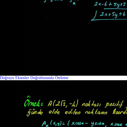
Doğruyu Eksenler Doğrultusunda Öteleme