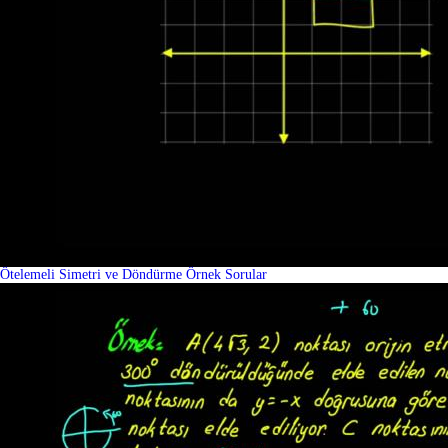
Ötelemeli Simetri ve Döndürme Örnek Sorular