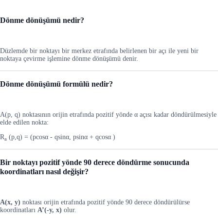
Dönme dönüşümü nedir?
Düzlemde bir noktayı bir merkez etrafında belirlenen bir açı ile yeni bir
noktaya çevirme işlemine dönme dönüşümü denir.
Dönme dönüşümü formülü nedir?
A(p, q) noktasının orijin etrafında pozitif yönde α açısı kadar döndürülmesiyle
elde edilen nokta:
R
(p,q) = (pcosα - qsinα, psinα + qcosα )
a
Bir noktayı pozitif yönde 90 derece döndürme sonucunda
koordinatları nasıl değişir?
A(x, y)
noktası orijin etrafında pozitif yönde 90 derece döndürülürse
koordinatları
A’(-y, x)
olur.