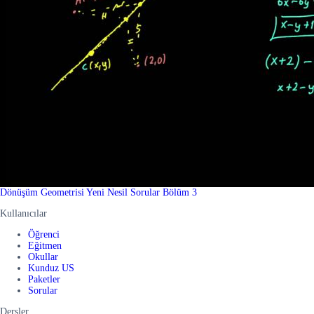
Dönüşüm Geometrisi Yeni Nesil Sorular Bölüm 3
Kullanıcılar
Öğrenci
Eğitmen
Okullar
Kunduz US
Paketler
Sorular
Dersler