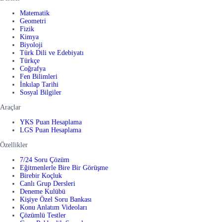
Matematik
Geometri
Fizik
Kimya
Biyoloji
Türk Dili ve Edebiyatı
Türkçe
Coğrafya
Fen Bilimleri
İnkılap Tarihi
Sosyal Bilgiler
Araçlar
YKS Puan Hesaplama
LGS Puan Hesaplama
Özellikler
7/24 Soru Çözüm
Eğitmenlerle Bire Bir Görüşme
Birebir Koçluk
Canlı Grup Dersleri
Deneme Kulübü
Kişiye Özel Soru Bankası
Konu Anlatım Videoları
Çözümlü Testler