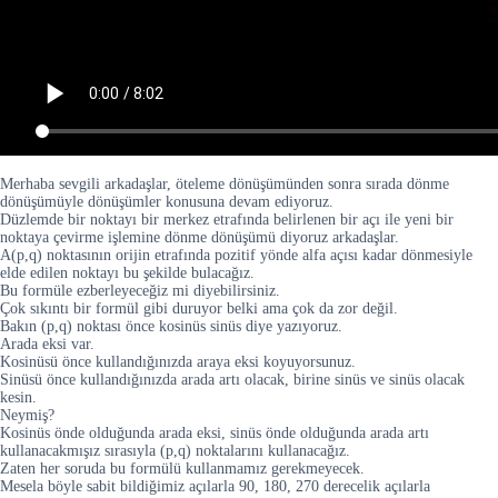
Merhaba sevgili arkadaşlar, öteleme dönüşümünden sonra sırada dönme
dönüşümüyle dönüşümler konusuna devam ediyoruz.
Düzlemde bir noktayı bir merkez etrafında belirlenen bir açı ile yeni bir
noktaya çevirme işlemine dönme dönüşümü diyoruz arkadaşlar.
A(p,q) noktasının orijin etrafında pozitif yönde alfa açısı kadar dönmesiyle
elde edilen noktayı bu şekilde bulacağız.
Bu formüle ezberleyeceğiz mi diyebilirsiniz.
Çok sıkıntı bir formül gibi duruyor belki ama çok da zor değil.
Bakın (p,q) noktası önce kosinüs sinüs diye yazıyoruz.
Arada eksi var.
Kosinüsü önce kullandığınızda araya eksi koyuyorsunuz.
Sinüsü önce kullandığınızda arada artı olacak, birine sinüs ve sinüs olacak
kesin.
Neymiş?
Kosinüs önde olduğunda arada eksi, sinüs önde olduğunda arada artı
kullanacakmışız sırasıyla (p,q) noktalarını kullanacağız.
Zaten her soruda bu formülü kullanmamız gerekmeyecek.
Mesela böyle sabit bildiğimiz açılarla 90, 180, 270 derecelik açılarla