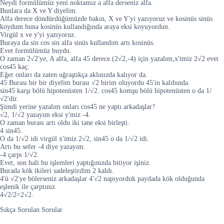
Neydi formülümüz yeni noktamız a alfa derseniz alfa.
Bunlara da X ve Y diyelim.
Alfa derece döndürdüğümüzde bakın, X ve Y'yi yazıyoruz ve kosinüs sinüs
koydum buna kosinüs kullandığında araya eksi koyuyordun.
Virgül x ve y'yi yazıyoruz.
Buraya da sin cos sin alfa sinüs kullandım artı kosinüs.
Evet formülümüz buydu.
O zaman 2√2'ye, A alfa, alfa 45 derece.(2√2,-4) için yazalım,x'imiz 2√2 evet
cos45 kaç.
Eğer onları da zaten uğraştıkça aklınızda kalıyor da.
45 Burası bir bir diyelim burası √2 birim oluyordu 45'in kalıbında.
sin45 karşı bölü hipotenüsten 1/√2. cos45 komşu bölü hipotenüsten o da 1/
√2'dir.
Şimdi yerine yazalım onları cos45 ne yaptı arkadaşlar?
√2, 1/√2 yazayım eksi y'miz -4.
O zaman burası artı oldu iki tane eksi birleşti.
4 sin45.
O da 1/√2 idi virgül x'imiz 2√2, sin45 o da 1/√2 idi.
Artı bu sefer -4 diye yazayım.
-4 çarpı 1/√2.
Evet, son hali bu işlemleri yaptığınızda bitiyor işiniz.
Burada kök ikileri sadeleştirdim 2 kaldı.
4'ü √2'ye bölerseniz arkadaşlar 4'√2 napıyorduk paydada kök olduğunda
eşlenik ile çarptınız.
4√2/2=2√2.
Sıkça Sorulan Sorular