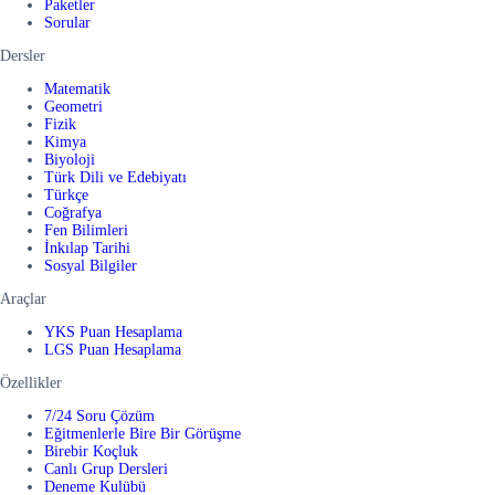
Paketler
Sorular
Dersler
Matematik
Geometri
Fizik
Kimya
Biyoloji
Türk Dili ve Edebiyatı
Türkçe
Coğrafya
Fen Bilimleri
İnkılap Tarihi
Sosyal Bilgiler
Araçlar
YKS Puan Hesaplama
LGS Puan Hesaplama
Özellikler
7/24 Soru Çözüm
Eğitmenlerle Bire Bir Görüşme
Birebir Koçluk
Canlı Grup Dersleri
Deneme Kulübü