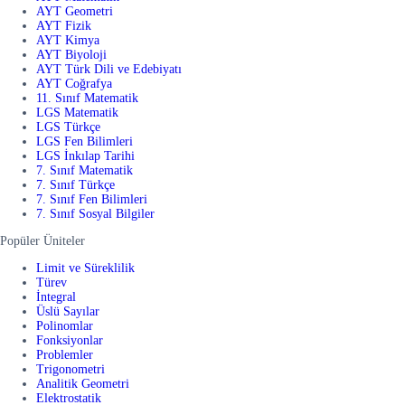
AYT Geometri
AYT Fizik
AYT Kimya
AYT Biyoloji
AYT Türk Dili ve Edebiyatı
AYT Coğrafya
11. Sınıf Matematik
LGS Matematik
LGS Türkçe
LGS Fen Bilimleri
LGS İnkılap Tarihi
7. Sınıf Matematik
7. Sınıf Türkçe
7. Sınıf Fen Bilimleri
7. Sınıf Sosyal Bilgiler
Popüler Üniteler
Limit ve Süreklilik
Türev
İntegral
Üslü Sayılar
Polinomlar
Fonksiyonlar
Problemler
Trigonometri
Analitik Geometri
Elektrostatik