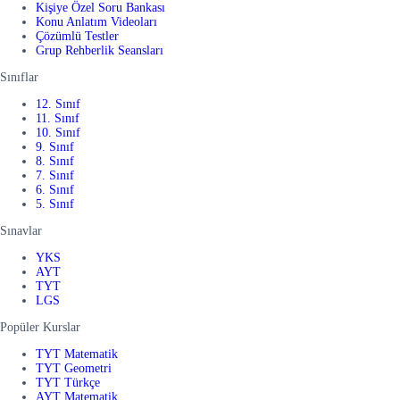
Kişiye Özel Soru Bankası
Konu Anlatım Videoları
Çözümlü Testler
Grup Rehberlik Seansları
Sınıflar
12. Sınıf
11. Sınıf
10. Sınıf
9. Sınıf
8. Sınıf
7. Sınıf
6. Sınıf
5. Sınıf
Sınavlar
YKS
AYT
TYT
LGS
Popüler Kurslar
TYT Matematik
TYT Geometri
TYT Türkçe
AYT Matematik