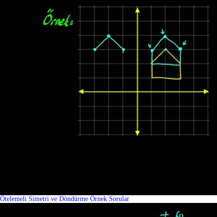
Ötelemeli Simetri ve Döndürme Örnek Sorular