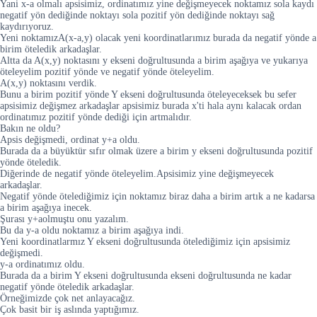
Yani x-a olmalı apsisimiz, ordinatımız yine değişmeyecek noktamız sola kaydı
negatif yön dediğinde noktayı sola pozitif yön dediğinde noktayı sağ
kaydırıyoruz.
Yeni noktamızA(x-a,y) olacak yeni koordinatlarımız burada da negatif yönde a
birim öteledik arkadaşlar.
Altta da A(x,y) noktasını y ekseni doğrultusunda a birim aşağıya ve yukarıya
öteleyelim pozitif yönde ve negatif yönde öteleyelim.
A(x,y) noktasını verdik.
Bunu a birim pozitif yönde Y ekseni doğrultusunda öteleyeceksek bu sefer
apsisimiz değişmez arkadaşlar apsisimiz burada x'ti hala aynı kalacak ordan
ordinatımız pozitif yönde dediği için artmalıdır.
Bakın ne oldu?
Apsis değişmedi, ordinat y+a oldu.
Burada da a büyüktür sıfır olmak üzere a birim y ekseni doğrultusunda pozitif
yönde öteledik.
Diğerinde de negatif yönde öteleyelim.Apsisimiz yine değişmeyecek
arkadaşlar.
Negatif yönde ötelediğimiz için noktamız biraz daha a birim artık a ne kadarsa
a birim aşağıya inecek.
Şurası y+aolmuştu onu yazalım.
Bu da y-a oldu noktamız a birim aşağıya indi.
Yeni koordinatlarmız Y ekseni doğrultusunda ötelediğimiz için apsisimiz
değişmedi.
y-a ordinatımız oldu.
Burada da a birim Y ekseni doğrultusunda ekseni doğrultusunda ne kadar
negatif yönde öteledik arkadaşlar.
Örneğimizde çok net anlayacağız.
Çok basit bir iş aslında yaptığımız.