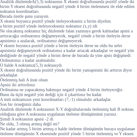
Analitik düzlemdeA(5,3) noktasının X ekseni doğrultusunda pozitif yönde iki
birim Y ekseni doğrultusunda negatif yönde 4 birim ötelenmesi ile elde edilen
noktanın koordinatları.
Burada özetle şunu yazayım.
X ekseni boyunca pozitif yönde öteleyecekseniz a birim diyelim.
a birim pozitif yönde öteleyecekseniz noktamız (x,y) idi.
Ne olacakmış noktamız hiç düzlemde falan yazmaya gerek kalmadan apsisi a
arttıracağız ordinatımız değişmeyecek, negatif yönde a birim öteleyin derse
apsisimiz a azalacak, ordinatımız değişmeyecek.
Y ekseni boyunca pozitif yönde a birim öteleyin derse ne oldu bu sefer
apsisimiz değişmeyecek ordinatımız a kadar artacak arkadaşlar ve negatif yön
dediğinde de negatif yönde a birim derse de burada da yine apsis değişmedi.
Ordinatımız a kadar azalmalıdır.
O halde A noktamız(5,3) noktasıydı.
X ekseni doğrultusunda pozitif yönde iki birim yaniapsisini iki arttırın diyor
arkadaşlar.
Ötelenmiş hali A üssü olsun.
Apsisi iki arttırdınız.
Ordinatına ne yapacakmış bakmışız negatif yönde 4 birim öteleyeceğiz.
Bunu da üçtü negatif yön dediği için 4 çıkarttınız bu kadar.
A üstü noktamızın yeni koordinatları (7,-1) olmalıdır arkadaşlar.
Son bir örneğimiz daha.
Analitik düzlemde A noktasının X-Y doğrultularında ötelenmiş hali B noktası
olduğuna göre A noktasına uygulanan öteleme dönüşümünü yazınız.
Şimdi A noktasının apsisi -2 di.
Ne oldu, 3 olmuş artmış değil mi?
Ne kadar artmış 5 birim artmış o halde öteleme dönüşümün buraya uygulanan
öteleme dönüşümün X ekseninde pozitif yönde 5 birim ötelenmiş ve Y ekseni