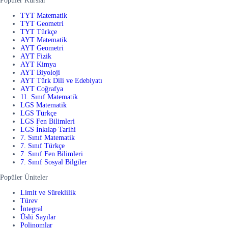
Popüler Kurslar
TYT Matematik
TYT Geometri
TYT Türkçe
AYT Matematik
AYT Geometri
AYT Fizik
AYT Kimya
AYT Biyoloji
AYT Türk Dili ve Edebiyatı
AYT Coğrafya
11. Sınıf Matematik
LGS Matematik
LGS Türkçe
LGS Fen Bilimleri
LGS İnkılap Tarihi
7. Sınıf Matematik
7. Sınıf Türkçe
7. Sınıf Fen Bilimleri
7. Sınıf Sosyal Bilgiler
Popüler Üniteler
Limit ve Süreklilik
Türev
İntegral
Üslü Sayılar
Polinomlar