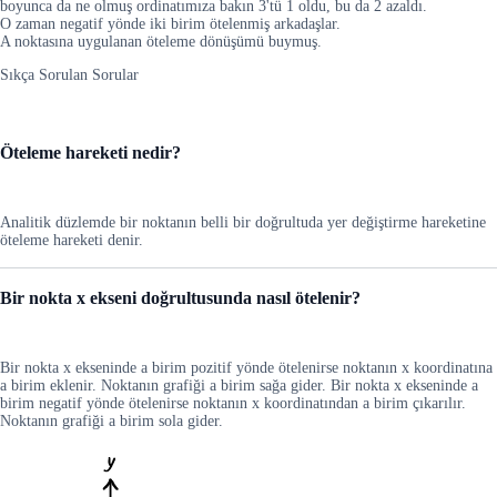
boyunca da ne olmuş ordinatımıza bakın 3'tü 1 oldu, bu da 2 azaldı.
O zaman negatif yönde iki birim ötelenmiş arkadaşlar.
A noktasına uygulanan öteleme dönüşümü buymuş.
Sıkça Sorulan Sorular
Öteleme hareketi nedir?
Analitik düzlemde bir noktanın belli bir doğrultuda yer değiştirme hareketine
öteleme hareketi denir.
Bir nokta x ekseni doğrultusunda nasıl ötelenir?
Bir nokta x ekseninde a birim pozitif yönde ötelenirse noktanın x koordinatına
a birim eklenir. Noktanın grafiği a birim sağa gider. Bir nokta x ekseninde a
birim negatif yönde ötelenirse noktanın x koordinatından a birim çıkarılır.
Noktanın grafiği a birim sola gider.