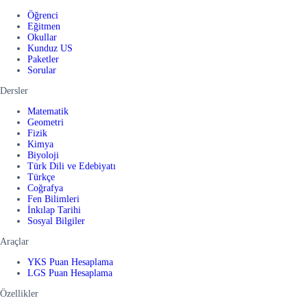
Öğrenci
Eğitmen
Okullar
Kunduz US
Paketler
Sorular
Dersler
Matematik
Geometri
Fizik
Kimya
Biyoloji
Türk Dili ve Edebiyatı
Türkçe
Coğrafya
Fen Bilimleri
İnkılap Tarihi
Sosyal Bilgiler
Araçlar
YKS Puan Hesaplama
LGS Puan Hesaplama
Özellikler