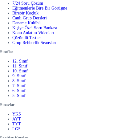
7/24 Soru Çözüm
Eğitmenlerle Bire Bir Görüşme
Birebir Koçluk
Canlı Grup Dersleri
Deneme Kulübü
Kişiye Özel Soru Bankası
Konu Anlatım Videoları
Çözümlü Testler
Grup Rehberlik Seansları
Sınıflar
12. Sınıf
11. Sınıf
10. Sınıf
9. Sınıf
8. Sınıf
7. Sınıf
6. Sınıf
5. Sınıf
Sınavlar
YKS
AYT
TYT
LGS