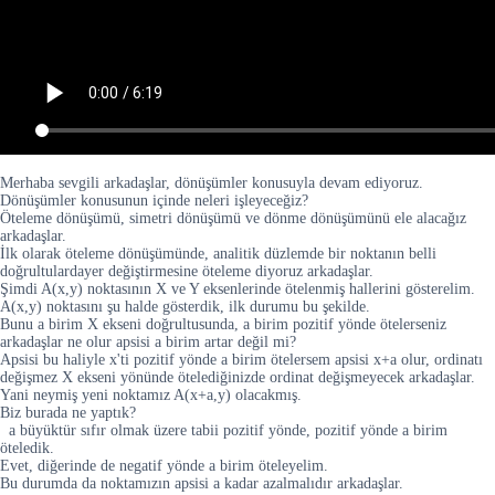
Merhaba sevgili arkadaşlar, dönüşümler konusuyla devam ediyoruz.
Dönüşümler konusunun içinde neleri işleyeceğiz?
Öteleme dönüşümü, simetri dönüşümü ve dönme dönüşümünü ele alacağız
arkadaşlar.
İlk olarak öteleme dönüşümünde, analitik düzlemde bir noktanın belli
doğrultulardayer değiştirmesine öteleme diyoruz arkadaşlar.
Şimdi A(x,y) noktasının X ve Y eksenlerinde ötelenmiş hallerini gösterelim.
A(x,y) noktasını şu halde gösterdik, ilk durumu bu şekilde.
Bunu a birim X ekseni doğrultusunda, a birim pozitif yönde ötelerseniz
arkadaşlar ne olur apsisi a birim artar değil mi?
Apsisi bu haliyle x'ti pozitif yönde a birim ötelersem apsisi x+a olur, ordinatı
değişmez X ekseni yönünde ötelediğinizde ordinat değişmeyecek arkadaşlar.
Yani neymiş yeni noktamız A(x+a,y) olacakmış.
Biz burada ne yaptık?
a büyüktür sıfır olmak üzere tabii pozitif yönde, pozitif yönde a birim
öteledik.
Evet, diğerinde de negatif yönde a birim öteleyelim.
Bu durumda da noktamızın apsisi a kadar azalmalıdır arkadaşlar.