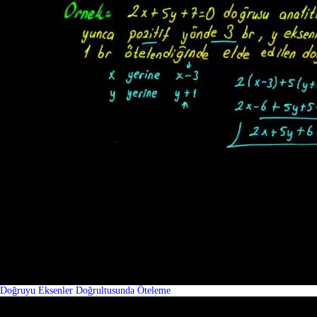
Doğruyu Eksenler Doğrultusunda Öteleme