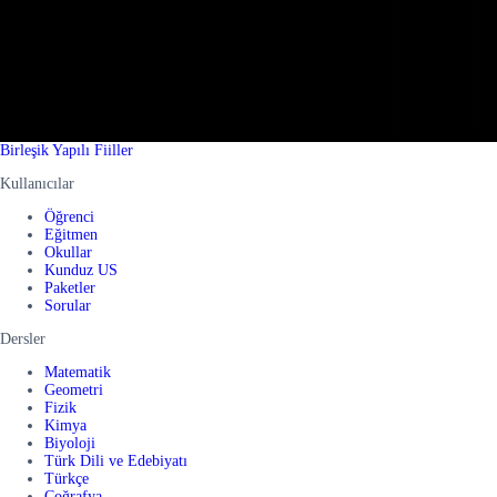
Birleşik Yapılı Fiiller
Kullanıcılar
Öğrenci
Eğitmen
Okullar
Kunduz US
Paketler
Sorular
Dersler
Matematik
Geometri
Fizik
Kimya
Biyoloji
Türk Dili ve Edebiyatı
Türkçe
Coğrafya