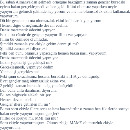
Bu sabah Almanya'dan gelmedi örneğine baktığımız zaman gençler buradaki
eylem bakın gerçekleşmedi ve ben geldi fiilini olumsuz yaparken neyle
yapıyorum gelmedi şeklinde hep yorum ve me ma olumsuzluk ekini kullanarak
yapıyorum.
Dü bir gençten m ma olumsuzluk ekini kullanarak yapıyorum.
Hemen diğer örneğimizde devam edelim.
Deniz matematik ödevini yapıyor.
Bakın bu cümle de gençler yapıyor filim var yapıyor.
Filim bu cümlede olumludur.
Şimdiki zamanla yor ekiyle çekim denmişti mi?
Şimdiki zaman eki diyor eki.
Peki ben bunu olumsuz yapacağım hemen bakın nasıl yapıyorum.
Deniz matematik ödevini yapmıyor.
Bakın yapma işi gerçekleşti mi?
Gerçekleşmedi, yapmıyor dedim.
Yapma işi gerçekleşmedi.
Peki şunu soracaksınız hocam, buradaki a İHA'ya dönüşmüş.
Evet gençler mağ olumsuzluk ekine yor.
2 geldiği zaman buradaki a algıya dönüşebilir.
Ben buna ünlü daralması diyorum.
Bu ses bilgisiyle alakalı bir şey.
Hemen devam edelim.
Gençler illere getirilen mı mi?
Bumu soru ekiyle illere soru anlamı kazandırılır o zaman ben fikirlerde soruyu
bakın neyle yapıyormuşum gençler?
Fiiller de soruyu mı, MMI mu mü?
Soru ekiyle yapıyormuşum. Olumsuzluğu MAME olumsuzluk ekiyle
yapıyordum.