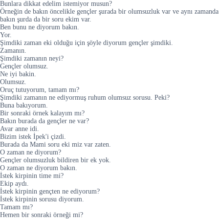
Bunlara dikkat edelim istemiyor musun?
Örneğin de bakın öncelikle gençler şurada bir olumsuzluk var ve aynı zamanda
bakın şurda da bir soru ekim var.
Ben bunu ne diyorum bakın.
Yor.
Şimdiki zaman eki olduğu için şöyle diyorum gençler şimdiki.
Zamanın.
Şimdiki zamanın neyi?
Gençler olumsuz.
Ne iyi bakin.
Olumsuz.
Oruç tutuyorum, tamam mı?
Şimdiki zamanın ne ediyormuş ruhum olumsuz sorusu. Peki?
Buna bakıyorum.
Bir sonraki örnek kalayım mı?
Bakın burada da gençler ne var?
Avar anne idi.
Bizim istek İpek'i çizdi.
Burada da Mami soru eki miz var zaten.
O zaman ne diyorum?
Gençler olumsuzluk bildiren bir ek yok.
O zaman ne diyorum bakın.
İstek kirpinin time mi?
Ekip aydı.
İstek kirpinin gençten ne ediyorum?
İstek kirpinin sorusu diyorum.
Tamam mı?
Hemen bir sonraki örneği mi?