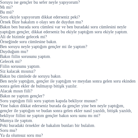
Soruyu ise gençler bu sefer neyle yapıyorum?
Mı mi?
Bu mü?
Soru ekiyle yapıyorum dikkat ederseniz peki?
Örnek Bize bakalım o olayı sen de duydun mu?
Bakın ben burada soru cümlesi var ve ben buradaki soru cümlesini neyle
yaptığım gençler, dikkat ederseniz bu ekiyle yaptığım soru ekiyle yaptım.
Ali de bizimle gelecek mi?
Örneğinde soru cümlesine bakın.
Ben soruyu neyle yaptığım gençler mi ile yaptım?
Duyduğum mu?
Bakın fiilin sorusunu yaptım.
Gelecek mi?
Fiilin sorusunu yaptım.
Siz kalacak mısınız?
Bakın bu cümlede de soruyu bakın.
Ben neyle yaptığım, gençler ile yaptığım ve meydan sonra gelen soru ekinden
sonra gelen ekler de bulmayıp bitişik yazılır.
Alacak mısın fiili?
Bakın ne yaptım gençler?
Soru yaptığım fiili soru yaptım kapıda bekliyor musun?
Yine bakın dikkat ederseniz burada da gençler yine ben neyle yaptığım,
gençler ile yaptığım ve budan sonra gelen ekler nasıl yazıldı, bitişik yazıldı,
bekliyor fiilini ne yaptım gençler bakın soru sunu mı mi?
Mumya ile yaptım.
Peki buradaki örnekler de bakalım bunları bir bulalım.
Soru mu?
Ya da olumsuz soru mu?