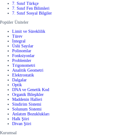
7. Sınıf Türkçe
7. Sınıf Fen Bilimleri
7. Sınıf Sosyal Bilgiler
Popüler Üniteler
Limit ve Süreklilik
Türev
İntegral
Üslü Sayılar
Polinomlar
Fonksiyonlar
Problemler
Trigonometri
Analitik Geometri
Elektrostatik
Dalgalar
Optik
DNA ve Genetik Kod
Organik Bileşikler
Maddenin Halleri
Sindirim Sistemi
Solunum Sistemi
Anlatım Bozuklukları
Halk Şiiri
Divan Şiiri
Kurumsal