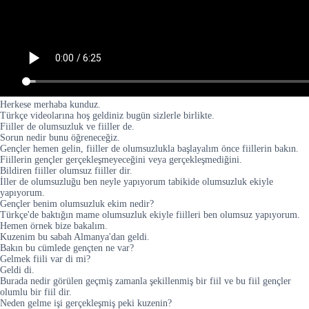
Herkese merhaba kunduz.
Türkçe videolarına hoş geldiniz bugün sizlerle birlikte.
Fiiller de olumsuzluk ve fiiller de.
Sorun nedir bunu öğreneceğiz.
Gençler hemen gelin, fiiller de olumsuzlukla başlayalım önce fiillerin bakın.
Fiillerin gençler gerçekleşmeyeceğini veya gerçekleşmediğini.
Bildiren fiiller olumsuz fiiller dir.
İller de olumsuzluğu ben neyle yapıyorum tabikide olumsuzluk ekiyle
yapıyorum.
Gençler benim olumsuzluk ekim nedir?
Türkçe'de baktığın mame olumsuzluk ekiyle fiilleri ben olumsuz yapıyorum.
Hemen örnek bize bakalım.
Kuzenim bu sabah Almanya'dan geldi.
Bakın bu cümlede gençten ne var?
Gelmek fiili var di mi?
Geldi di.
Burada nedir görülen geçmiş zamanla şekillenmiş bir fiil ve bu fiil gençler
olumlu bir fiil dir.
Neden gelme işi gerçekleşmiş peki kuzenin?