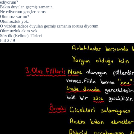
ediyorum?
Bakın duyulan geçmiş zamanın.
Ne ediyorum gençler sorusu.
Olumsuz var mı?
Olumsuzluk yok.
O yüzden sadece duyulan geçmiş zamanın sorusu diyorum.
Olumsuzluk ekim yok.
Sözcük (Kelime) Türleri
Fiil
2
/
9