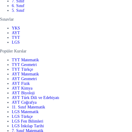
7. Sınıf
6. Sınıf
5. Sınıf
Sınavlar
YKS
AYT
TYT
LGS
Popüler Kurslar
TYT Matematik
TYT Geometri
TYT Türkçe
AYT Matematik
AYT Geometri
AYT Fizik
AYT Kimya
AYT Biyoloji
AYT Türk Dili ve Edebiyatı
AYT Coğrafya
11. Sınıf Matematik
LGS Matematik
LGS Türkçe
LGS Fen Bilimleri
LGS İnkılap Tarihi
7. Sınıf Matematik