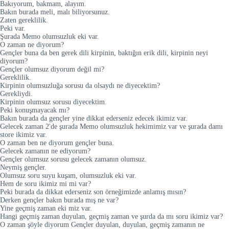
Bakıyorum, bakmam, alayım.
Bakın burada meli, malı biliyorsunuz.
Zaten gereklilik.
Peki var.
Şurada Memo olumsuzluk eki var.
O zaman ne diyorum?
Gençler buna da ben gerek dili kirpinin, baktığın erik dili, kirpinin neyi
diyorum?
Gençler olumsuz diyorum değil mi?
Gereklilik.
Kirpinin olumsuzluğa sorusu da olsaydı ne diyecektim?
Gerekliydi.
Kirpinin olumsuz sorusu diyecektim.
Peki konuşmayacak mı?
Bakın burada da gençler yine dikkat ederseniz edecek ikimiz var.
Gelecek zaman 2'de şurada Memo olumsuzluk hekimimiz var ve şurada damı
store ikimiz var.
O zaman ben ne diyorum gençler buna.
Gelecek zamanın ne ediyorum?
Gençler olumsuz sorusu gelecek zamanın olumsuz.
Neymiş gençler.
Olumsuz soru suyu kuşam, olumsuzluk eki var.
Hem de soru ikimiz mi mi var?
Peki burada da dikkat ederseniz son örneğimizde anlamış mısın?
Derken gençler bakın burada mış ne var?
Yine geçmiş zaman eki miz var.
Hangi geçmiş zaman duyulan, geçmiş zaman ve şurda da mı soru ikimiz var?
O zaman şöyle diyorum Gençler duyulan, duyulan, geçmiş zamanın ne