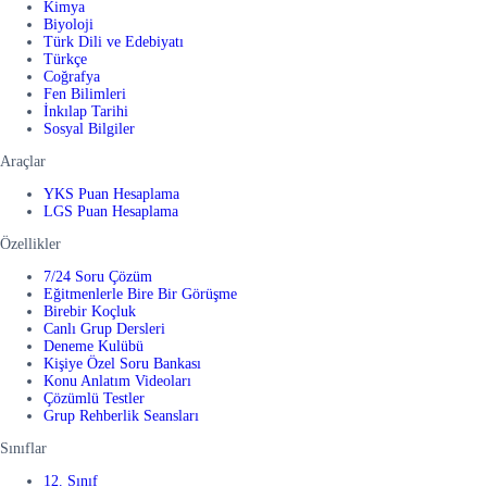
Kimya
Biyoloji
Türk Dili ve Edebiyatı
Türkçe
Coğrafya
Fen Bilimleri
İnkılap Tarihi
Sosyal Bilgiler
Araçlar
YKS Puan Hesaplama
LGS Puan Hesaplama
Özellikler
7/24 Soru Çözüm
Eğitmenlerle Bire Bir Görüşme
Birebir Koçluk
Canlı Grup Dersleri
Deneme Kulübü
Kişiye Özel Soru Bankası
Konu Anlatım Videoları
Çözümlü Testler
Grup Rehberlik Seansları
Sınıflar
12. Sınıf