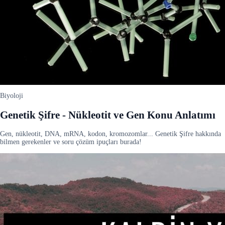
Biyoloji
Genetik Şifre - Nükleotit ve Gen Konu Anlatımı
Gen, nükleotit, DNA, mRNA, kodon, kromozomlar... Genetik Şifre hakkında
bilmen gerekenler ve soru çözüm ipuçları burada!