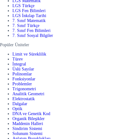
LGS Matematik
LGS Türkçe
LGS Fen Bilimleri
LGS İnkılap Tarihi
7. Sınıf Matematik
7. Sınıf Türkçe
7. Sınıf Fen Bilimleri
7. Sınıf Sosyal Bilgiler
Popüler Üniteler
Limit ve Süreklilik
Türev
İntegral
Üslü Sayılar
Polinomlar
Fonksiyonlar
Problemler
Trigonometri
Analitik Geometri
Elektrostatik
Dalgalar
Optik
DNA ve Genetik Kod
Organik Bileşikler
Maddenin Halleri
Sindirim Sistemi
Solunum Sistemi
Anlatım Bozuklukları