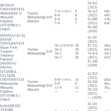
59.952
BEYKOZ
(2023)
ÜNİVERSİTESİ
7+0+1+0+1
8
56.623
448,
Mühendislik ve
Yazılım
8+0
8
(2022)
449,
Mimarlık
Mühendisliği
SAY
8+0
8
62.089
378,
Fakültesi
(Burslu)
7+0
7
(2021)
434,
(İSTANBUL)
68.200
(Vakıf)
(2020)
MANİSA CELÂL
61.297
BAYAR
(2023)
ÜNİVERSİTESİ
56+2+0+0+0
58
63.132
446,
Hasan Ferdi
Yazılım
56+2
58
(2022)
442,
Turgutlu
SAY
Mühendisliği
56+2
58
74.814
365,
Teknoloji
56+2
58
(2021)
419,
Fakültesi
81.200
(MANİSA)
(2020)
(Devlet)
İSTANBUL
62.953
GELİŞİM
(2023)
ÜNİVERSİTESİ
9+0+1+0+1
10
444,
Yazılım
64.244
Mühendislik-
9+0
9
441,
Mühendisliği
SAY
(2022)
Mimarlık
12+0
12
362,
(Burslu)
78.310
Fakültesi
—
—
—
(2021)
(İSTANBUL)
— (2020)
(Vakıf)
65.181
KARADENİZ
(2023)
TEKNİK