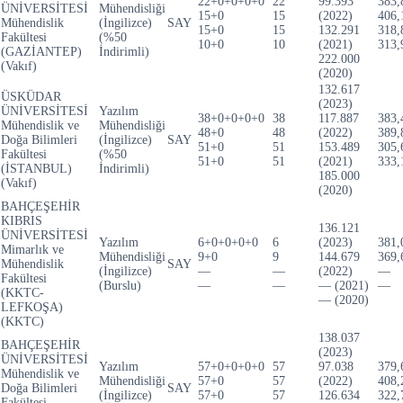
22+0+0+0+0
22
99.393
383,
ÜNİVERSİTESİ
Mühendisliği
15+0
15
(2022)
406,
Mühendislik
(İngilizce)
SAY
15+0
15
132.291
318,
Fakültesi
(%50
10+0
10
(2021)
313,
(GAZİANTEP)
İndirimli)
222.000
(Vakıf)
(2020)
132.617
ÜSKÜDAR
(2023)
ÜNİVERSİTESİ
Yazılım
38+0+0+0+0
38
117.887
383,
Mühendislik ve
Mühendisliği
48+0
48
(2022)
389,
Doğa Bilimleri
(İngilizce)
SAY
51+0
51
153.489
305,
Fakültesi
(%50
51+0
51
(2021)
333,
(İSTANBUL)
İndirimli)
185.000
(Vakıf)
(2020)
BAHÇEŞEHİR
KIBRIS
136.121
ÜNİVERSİTESİ
Yazılım
6+0+0+0+0
6
(2023)
381,
Mimarlık ve
Mühendisliği
9+0
9
144.679
369,
Mühendislik
SAY
(İngilizce)
—
—
(2022)
—
Fakültesi
(Burslu)
—
—
— (2021)
—
(KKTC-
— (2020)
LEFKOŞA)
(KKTC)
138.037
BAHÇEŞEHİR
(2023)
ÜNİVERSİTESİ
Yazılım
57+0+0+0+0
57
97.038
379,
Mühendislik ve
Mühendisliği
57+0
57
(2022)
408,
Doğa Bilimleri
SAY
(İngilizce)
57+0
57
126.634
322,
Fakültesi