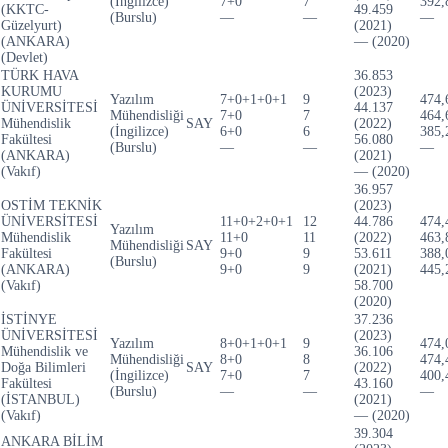
(İngilizce)
7+0
7
392,
(KKTC-
49.459
(Burslu)
—
—
—
Güzelyurt)
(2021)
(ANKARA)
— (2020)
(Devlet)
TÜRK HAVA
36.853
KURUMU
(2023)
Yazılım
7+0+1+0+1
9
474,
ÜNİVERSİTESİ
44.137
Mühendisliği
7+0
7
464,
Mühendislik
SAY
(2022)
(İngilizce)
6+0
6
385,
Fakültesi
56.080
(Burslu)
—
—
—
(ANKARA)
(2021)
(Vakıf)
— (2020)
36.957
OSTİM TEKNİK
(2023)
ÜNİVERSİTESİ
11+0+2+0+1
12
44.786
474,
Yazılım
Mühendislik
11+0
11
(2022)
463,
Mühendisliği
SAY
Fakültesi
9+0
9
53.611
388,
(Burslu)
(ANKARA)
9+0
9
(2021)
445,
(Vakıf)
58.700
(2020)
İSTİNYE
37.236
ÜNİVERSİTESİ
(2023)
Yazılım
8+0+1+0+1
9
474,
Mühendislik ve
36.106
Mühendisliği
8+0
8
474,
Doğa Bilimleri
SAY
(2022)
(İngilizce)
7+0
7
400,
Fakültesi
43.160
(Burslu)
—
—
—
(İSTANBUL)
(2021)
(Vakıf)
— (2020)
39.304
ANKARA BİLİM