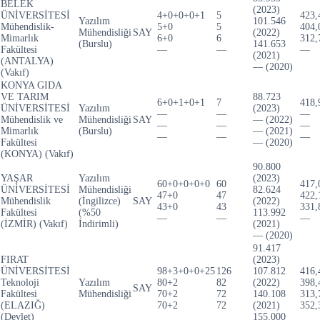
BELEK
(2023)
ÜNİVERSİTESİ
4+0+0+0+1
5
423,
Yazılım
101.546
Mühendislik-
5+0
5
404,
Mühendisliği
SAY
(2022)
Mimarlık
6+0
6
312,
(Burslu)
141.653
Fakültesi
—
—
—
(2021)
(ANTALYA)
— (2020)
(Vakıf)
KONYA GIDA
VE TARIM
88.723
6+0+1+0+1
7
418,
ÜNİVERSİTESİ
Yazılım
(2023)
—
—
—
Mühendislik ve
Mühendisliği
SAY
— (2022)
—
—
—
Mimarlık
(Burslu)
— (2021)
—
—
—
Fakültesi
— (2020)
(KONYA) (Vakıf)
90.800
YAŞAR
Yazılım
(2023)
60+0+0+0+0
60
417,
ÜNİVERSİTESİ
Mühendisliği
82.624
47+0
47
422,
Mühendislik
(İngilizce)
SAY
(2022)
43+0
43
331,
Fakültesi
(%50
113.992
—
—
—
(İZMİR) (Vakıf)
İndirimli)
(2021)
— (2020)
91.417
FIRAT
(2023)
ÜNİVERSİTESİ
98+3+0+0+25
126
107.812
416,
Teknoloji
Yazılım
80+2
82
(2022)
398,
SAY
Fakültesi
Mühendisliği
70+2
72
140.108
313,
(ELAZIĞ)
70+2
72
(2021)
352,
(Devlet)
155.000