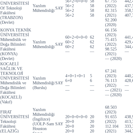
56+2+0+0+0
58
67.755
442,
ÜNİVERSİTESİ
Yazılım
56+2
58
(2022)
437,
Of Teknoloji
SAY
Mühendisliği
56+2
58
82.315
358,
Fakültesi
56+2
58
(2021)
407,
(TRABZON)
92.200
(Devlet)
(2020)
KONYA TEKNİK
66.156
ÜNİVERSİTESİ
(2023)
60+2+0+0+0
62
441,
Mühendislik ve
75.415
Yazılım
60+2
62
429,
Doğa Bilimleri
SAY
(2022)
Mühendisliği
60+2
62
344,
Fakültesi
98.525
—
—
—
(KONYA)
(2021)
(Devlet)
— (2020)
KOCAELİ
SAĞLIK VE
67.241
TEKNOLOJİ
4+0+1+0+1
5
(2023)
440,
ÜNİVERSİTESİ
Yazılım
6+0
6
76.113
428,
Mühendislik ve
Mühendisliği
SAY
—
—
(2022)
—
Doğa Bilimleri
(Burslu)
—
—
— (2021)
—
Fakültesi
— (2020)
(KOCAELİ)
(Vakıf)
68.503
Yazılım
FIRAT
(2023)
Mühendisliği
ÜNİVERSİTESİ
20+0+0+0+0
20
91.655
438,
(İngilizce)
Teknoloji
20+0
20
(2022)
413,
(UOLP-Sam
SAY
Fakültesi
20+0
20
112.104
333,
Houston
(ELAZIĞ)
20+0
20
(2021)
344,