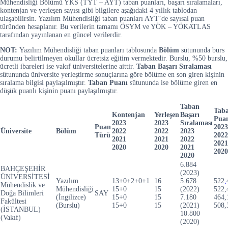
Mühendisliği Bölümü YKS (TYT – AYT) taban puanları, başarı sıralamaları,
kontenjan ve yerleşen sayısı gibi bilgilere aşağıdaki 4 yıllık tablodan
ulaşabilirsin. Yazılım Mühendisliği taban puanları AYT’de sayısal puan
türünden hesaplanır. Bu verilerin tamamı ÖSYM ve YÖK – YÖKATLAS
tarafından yayınlanan en güncel verilerdir.
NOT:
Yazılım Mühendisliği taban puanları tablosunda
Bölüm
sütununda burs
durumu belirtilmeyen okullar ücretsiz eğitim vermektedir. Burslu, %50 burslu,
ücretli ibareleri ise vakıf üniversitelerine aittir.
Taban Başarı Sıralaması
sütununda üniversite yerleştirme sonuçlarına göre bölüme en son giren kişinin
sıralama bilgisi paylaşılmıştır.
Taban Puanı
sütununda ise bölüme giren en
düşük puanlı kişinin puanı paylaşılmıştır.
Taban
Tab
Kontenjan
Yerleşen
Başarı
Pua
2023
2023
Sıralaması
Puan
2023
Üniversite
Bölüm
2022
2022
2023
Türü
2022
2021
2021
2022
2021
2020
2020
2021
2020
2020
6.884
BAHÇEŞEHİR
(2023)
ÜNİVERSİTESİ
Yazılım
13+0+2+0+1
16
5.678
522
,
Mühendislik ve
Mühendisliği
15+0
15
(2022)
522,
Doğa Bilimleri
SAY
(İngilizce)
15+0
15
7.180
464,
Fakültesi
(Burslu)
15+0
15
(2021)
508,
(İSTANBUL)
10.800
(Vakıf)
(2020)