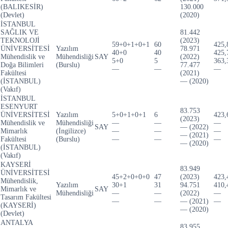
(BALIKESİR)
130.000
(Devlet)
(2020)
İSTANBUL
SAĞLIK VE
81.442
TEKNOLOJİ
(2023)
59+0+1+0+1
60
425,
ÜNİVERSİTESİ
Yazılım
78.971
40+0
40
425,
Mühendislik ve
Mühendisliği
SAY
(2022)
5+0
5
363,
Doğa Bilimleri
(Burslu)
77.477
—
—
—
Fakültesi
(2021)
(İSTANBUL)
— (2020)
(Vakıf)
İSTANBUL
ESENYURT
83.753
ÜNİVERSİTESİ
Yazılım
5+0+1+0+1
6
423,
(2023)
Mühendislik ve
Mühendisliği
—
—
—
SAY
— (2022)
Mimarlık
(İngilizce)
—
—
—
— (2021)
Fakültesi
(Burslu)
—
—
—
— (2020)
(İSTANBUL)
(Vakıf)
KAYSERİ
83.949
ÜNİVERSİTESİ
45+2+0+0+0
47
(2023)
423,
Mühendislik,
Yazılım
30+1
31
94.751
410,
Mimarlık ve
SAY
Mühendisliği
—
—
(2022)
—
Tasarım Fakültesi
—
—
— (2021)
—
(KAYSERİ)
— (2020)
(Devlet)
ANTALYA
83.955