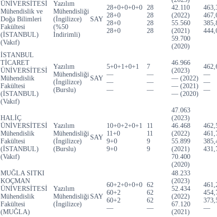
ÜNİVERSİTESİ
Yazılım
28+0+0+0+0
28
42.110
463,
Mühendislik ve
Mühendisliği
28+0
28
(2022)
467,
Doğa Bilimleri
(İngilizce)
SAY
28+0
28
55.560
385,
Fakültesi
(%50
28+0
28
(2021)
444,
(İSTANBUL)
İndirimli)
59.700
(Vakıf)
(2020)
İSTANBUL
TİCARET
46.966
Yazılım
5+0+1+0+1
7
462,
ÜNİVERSİTESİ
(2023)
Mühendisliği
—
—
—
Mühendislik
SAY
— (2022)
(İngilizce)
—
—
—
Fakültesi
— (2021)
(Burslu)
—
—
—
(İSTANBUL)
— (2020)
(Vakıf)
47.063
HALİÇ
(2023)
ÜNİVERSİTESİ
Yazılım
10+0+2+0+1
11
46.468
462,
Mühendislik
Mühendisliği
11+0
11
(2022)
461,
SAY
Fakültesi
(İngilizce)
9+0
9
55.899
385,
(İSTANBUL)
(Burslu)
9+0
9
(2021)
431,
(Vakıf)
70.400
(2020)
MUĞLA SITKI
48.233
KOÇMAN
(2023)
60+2+0+0+0
62
461,
ÜNİVERSİTESİ
Yazılım
52.434
60+2
62
454,
Mühendislik
Mühendisliği
SAY
(2022)
60+2
62
373,
Fakültesi
(İngilizce)
67.120
—
—
—
(MUĞLA)
(2021)