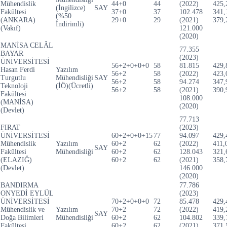
Mühendislik
44+0
44
(2022)
425,
(İngilizce)
SAY
Fakültesi
37+0
37
102.478
341,
(%50
(ANKARA)
29+0
29
(2021)
379,
İndirimli)
(Vakıf)
121.000
(2020)
MANİSA CELÂL
77.355
BAYAR
(2023)
ÜNİVERSİTESİ
56+2+0+0+0
58
81.815
429,
Hasan Ferdi
Yazılım
56+2
58
(2022)
423,
Turgutlu
Mühendisliği
SAY
56+2
58
94.274
347,
Teknoloji
(İÖ)(Ücretli)
56+2
58
(2021)
390,
Fakültesi
108.000
(MANİSA)
(2020)
(Devlet)
77.713
FIRAT
(2023)
ÜNİVERSİTESİ
60+2+0+0+15
77
94.097
429,
Mühendislik
Yazılım
60+2
62
(2022)
411,
SAY
Fakültesi
Mühendisliği
60+2
62
128.043
321,
(ELAZIĞ)
60+2
62
(2021)
358,
(Devlet)
146.000
(2020)
BANDIRMA
77.786
ONYEDİ EYLÜL
(2023)
ÜNİVERSİTESİ
70+2+0+0+0
72
85.478
429,
Mühendislik ve
Yazılım
70+2
72
(2022)
419,
SAY
Doğa Bilimleri
Mühendisliği
60+2
62
104.802
339,
Fakültesi
60+2
62
(2021)
371,