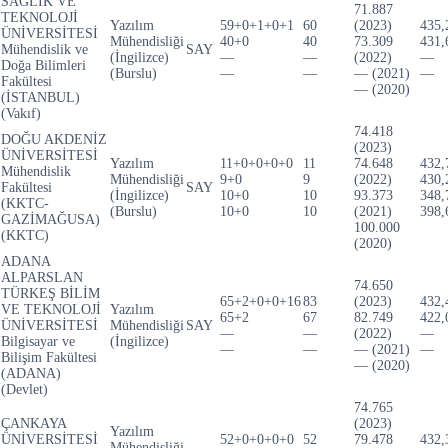
SAĞLIK VE
71.887
TEKNOLOJİ
Yazılım
59+0+1+0+1
60
(2023)
435,
ÜNİVERSİTESİ
Mühendisliği
40+0
40
73.309
431,
Mühendislik ve
SAY
(İngilizce)
—
—
(2022)
—
Doğa Bilimleri
(Burslu)
—
—
— (2021)
—
Fakültesi
— (2020)
(İSTANBUL)
(Vakıf)
74.418
DOĞU AKDENİZ
(2023)
ÜNİVERSİTESİ
Yazılım
11+0+0+0+0
11
74.648
432,
Mühendislik
Mühendisliği
9+0
9
(2022)
430,
Fakültesi
SAY
(İngilizce)
10+0
10
93.373
348,
(KKTC-
(Burslu)
10+0
10
(2021)
398,
GAZİMAĞUSA)
100.000
(KKTC)
(2020)
ADANA
ALPARSLAN
74.650
TÜRKEŞ BİLİM
65+2+0+0+16
83
(2023)
432,
VE TEKNOLOJİ
Yazılım
65+2
67
82.749
422,
ÜNİVERSİTESİ
Mühendisliği
SAY
—
—
(2022)
—
Bilgisayar ve
(İngilizce)
—
—
— (2021)
—
Bilişim Fakültesi
— (2020)
(ADANA)
(Devlet)
74.765
ÇANKAYA
(2023)
Yazılım
ÜNİVERSİTESİ
52+0+0+0+0
52
79.478
432,
Mühendisliği