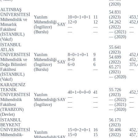
(2020)
ALTINBAŞ
54.831
ÜNİVERSİTESİ
Yazılım
10+0+1+0+1
11
(2023)
453,
Mühendislik ve
Mühendisliği
12+0
12
54.262
452,
Mimarlık
SAY
(İngilizce)
—
—
(2022)
—
Fakültesi
(Burslu)
—
—
— (2021)
—
(İSTANBUL)
— (2020)
(Vakıf)
İSTANBUL
55.641
ATLAS
(2023)
ÜNİVERSİTESİ
Yazılım
8+0+1+0+1
9
452,
54.699
Mühendislik ve
Mühendisliği
8+0
8
452,
SAY
(2022)
Doğa Bilimleri
(İngilizce)
6+0
6
375,
65.271
Fakültesi
(Burslu)
—
—
—
(2021)
(İSTANBUL)
— (2020)
(Vakıf)
KARADENİZ
TEKNİK
55.726
40+1+0+0+0
41
452,
ÜNİVERSİTESİ
Yazılım
(2023)
—
—
—
Mühendislik
Mühendisliği
SAY
— (2022)
—
—
—
Fakültesi
(İngilizce)
— (2021)
—
—
—
(TRABZON)
— (2020)
(Devlet)
İSTANBUL
56.171
BEYKENT
(2023)
ÜNİVERSİTESİ
15+0+2+0+1
16
50.406
452,
Yazılım
Mühendislik-
15+0
15
(2022)
457,
Mühendisliği
SAY