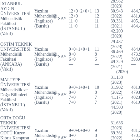
28.982
İSTANBUL
(2023)
AYDIN
Yazılım
12+0+2+0+1
13
30.943
484,
ÜNİVERSİTESİ
Mühendisliği
12+0
12
(2022)
481,
Mühendislik
SAY
(İngilizce)
11+0
11
39.331
405,
Fakültesi
(Burslu)
11+0
11
(2021)
464,
(İSTANBUL)
42.200
(Vakıf)
(2020)
29.487
OSTİM TEKNİK
(2023)
ÜNİVERSİTESİ
Yazılım
9+0+1+0+1
11
484,
36.469
Mühendislik
Mühendisliği
8+0
8
473,
SAY
(2022)
Fakültesi
(İngilizce)
6+0
6
393,
49.329
(ANKARA)
(Burslu)
—
—
—
(2021)
(Vakıf)
— (2020)
31.138
MALTEPE
(2023)
ÜNİVERSİTESİ
Yazılım
9+0+1+0+1
10
31.902
481,
Mühendislik ve
Mühendisliği
8+0
8
(2022)
479,
Doğa Bilimleri
SAY
(İngilizce)
7+0
7
41.175
402,
Fakültesi
(Burslu)
7+0
7
(2021)
461,
(İSTANBUL)
44.500
(Vakıf)
(2020)
ORTA DOĞU
TEKNİK
31.636
ÜNİVERSİTESİ
(2023)
Yazılım
9+0+0+0+0
9
481,
ODTÜ Kuzey
39.361
Mühendisliği
8+0
8
470,
Kıbrıs Kampusu
SAY
(2022)