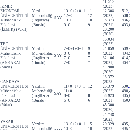
11.610
İZMİR
(2023)
EKONOMİ
Yazılım
10+0+2+0+1
11
12.308
512
,
ÜNİVERSİTESİ
Mühendisliği
12+0
12
(2022)
508,
SAY
Mühendislik
(İngilizce)
10+0
10
18.373
436,
Fakültesi
(Burslu)
9+0
9
(2021)
493,
(İZMİR) (Vakıf)
20.200
(2020)
13.034
TED
(2023)
ÜNİVERSİTESİ
Yazılım
7+0+1+0+1
9
21.059
509
,
Mühendislik
Mühendisliği
8+0
8
(2022)
494,
SAY
Fakültesi
(İngilizce)
7+0
7
32.106
414,
(ANKARA)
(Burslu)
7+0
7
(2021)
464,
(Vakıf)
41.900
(2020)
18.372
ÇANKAYA
(2023)
ÜNİVERSİTESİ
Yazılım
11+0+1+0+1
12
25.379
500
,
Mühendislik
Mühendisliği
11+0
11
(2022)
488,
SAY
Fakültesi
(İngilizce)
8+0
8
38.923
405,
(ANKARA)
(Burslu)
6+0
6
(2021)
460,
(Vakıf)
45.300
(2020)
21.748
(2023)
YAŞAR
Yazılım
13+0+2+0+1
15
20.329
495,
ÜNİVERSİTESİ
Mühendisliği
10+0
10
(2022)
495,