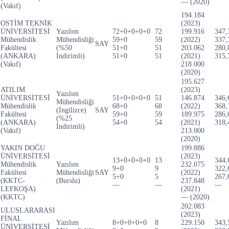
— (2020)
(Vakıf)
194.184
OSTİM TEKNİK
(2023)
ÜNİVERSİTESİ
Yazılım
72+0+0+0+0
72
199.916
347,
Mühendislik
Mühendisliği
59+0
59
(2022)
337,
SAY
Fakültesi
(%50
51+0
51
203.062
280,
(ANKARA)
İndirimli)
51+0
51
(2021)
315,
(Vakıf)
218.000
(2020)
195.627
ATILIM
(2023)
Yazılım
ÜNİVERSİTESİ
51+0+0+0+0
51
146.874
346,
Mühendisliği
Mühendislik
68+0
68
(2022)
368,
(İngilizce)
SAY
Fakültesi
59+0
59
189.975
286,
(%25
(ANKARA)
54+0
54
(2021)
318,
İndirimli)
(Vakıf)
213.000
(2020)
YAKIN DOĞU
199.886
ÜNİVERSİTESİ
(2023)
13+0+0+0+0
13
344,
Mühendislik
Yazılım
232.075
9+0
9
322,
Fakültesi
Mühendisliği
SAY
(2022)
5+0
5
267,
(KKTC-
(Burslu)
237.848
—
—
—
LEFKOŞA)
(2021)
(KKTC)
— (2020)
202.083
ULUSLARARASI
(2023)
FİNAL
Yazılım
8+0+0+0+0
8
229.150
343,
ÜNİVERSİTESİ