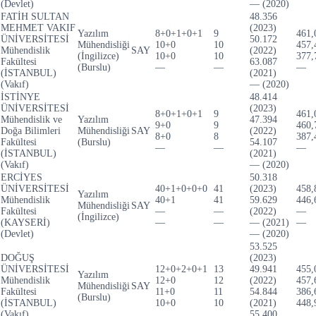
(Devlet)
— (2020)
FATİH SULTAN
48.356
MEHMET VAKIF
(2023)
Yazılım
8+0+1+0+1
9
461,
ÜNİVERSİTESİ
50.172
Mühendisliği
10+0
10
457,
Mühendislik
SAY
(2022)
(İngilizce)
10+0
10
377,
Fakültesi
63.087
(Burslu)
—
—
—
(İSTANBUL)
(2021)
(Vakıf)
— (2020)
İSTİNYE
48.414
ÜNİVERSİTESİ
(2023)
8+0+1+0+1
9
461,
Mühendislik ve
Yazılım
47.394
9+0
9
460,
Doğa Bilimleri
Mühendisliği
SAY
(2022)
8+0
8
387,
Fakültesi
(Burslu)
54.107
—
—
—
(İSTANBUL)
(2021)
(Vakıf)
— (2020)
ERCİYES
50.318
ÜNİVERSİTESİ
40+1+0+0+0
41
(2023)
458,
Yazılım
Mühendislik
40+1
41
59.629
446,
Mühendisliği
SAY
Fakültesi
—
—
(2022)
—
(İngilizce)
(KAYSERİ)
—
—
— (2021)
—
(Devlet)
— (2020)
53.525
DOĞUŞ
(2023)
ÜNİVERSİTESİ
12+0+2+0+1
13
49.941
455,
Yazılım
Mühendislik
12+0
12
(2022)
457,
Mühendisliği
SAY
Fakültesi
11+0
11
54.844
386,
(Burslu)
(İSTANBUL)
10+0
10
(2021)
448,
(Vakıf)
55.400