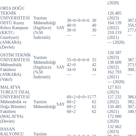
(2020)
ORTA DOĞU
TEKNİK
126.405
ÜNİVERSİTESİ
Yazılım
(2023)
30+0+0+0+0
30
387,
ODTÜ Kuzey
Mühendisliği
164.139
40+0
40
356,
Kıbrıs Kampusu
(İngilizce)
SAY
(2022)
30+0
30
277,
(KKTC-
(%50
210.219
—
—
—
Güzelyurt)
İndirimli)
(2021)
(ANKARA)
— (2020)
(Devlet)
126.587
OSTİM TEKNİK
Yazılım
(2023)
ÜNİVERSİTESİ
55+0+0+0+0
55
387,
Mühendisliği
138.609
Mühendislik
42+0
42
373,
(İngilizce)
SAY
(2022)
Fakültesi
34+0
34
300,
(%50
162.793
(ANKARA)
—
—
—
İndirimli)
(2021)
(Vakıf)
— (2020)
MALATYA
127.811
TURGUT ÖZAL
(2023)
ÜNİVERSİTESİ
60+2+0+0+15
77
127.232
386,
Mühendislik ve
Yazılım
60+2
62
(2022)
382,
SAY
Doğa Bilimleri
Mühendisliği
60+2
62
150.485
307,
Fakültesi
60+2
62
(2021)
340,
(MALATYA)
172.000
(Devlet)
(2020)
132.062
HASAN
(2023)
KALYONCU
Yazılım