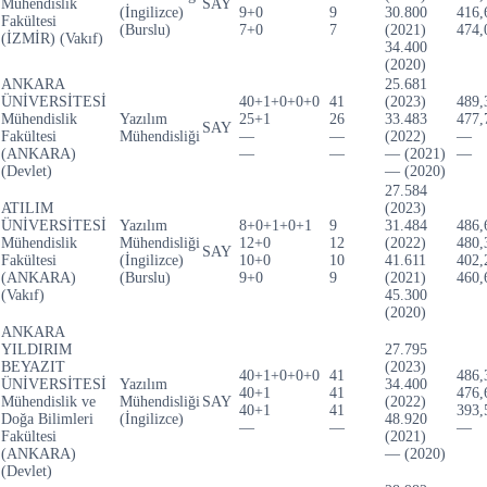
Mühendislik
SAY
(İngilizce)
9+0
9
30.800
416,
Fakültesi
(Burslu)
7+0
7
(2021)
474,
(İZMİR) (Vakıf)
34.400
(2020)
ANKARA
25.681
ÜNİVERSİTESİ
40+1+0+0+0
41
(2023)
489,
Mühendislik
Yazılım
25+1
26
33.483
477,
SAY
Fakültesi
Mühendisliği
—
—
(2022)
—
(ANKARA)
—
—
— (2021)
—
(Devlet)
— (2020)
27.584
ATILIM
(2023)
ÜNİVERSİTESİ
Yazılım
8+0+1+0+1
9
31.484
486,
Mühendislik
Mühendisliği
12+0
12
(2022)
480,
SAY
Fakültesi
(İngilizce)
10+0
10
41.611
402,
(ANKARA)
(Burslu)
9+0
9
(2021)
460,
(Vakıf)
45.300
(2020)
ANKARA
YILDIRIM
27.795
BEYAZIT
(2023)
40+1+0+0+0
41
486,
ÜNİVERSİTESİ
Yazılım
34.400
40+1
41
476,
Mühendislik ve
Mühendisliği
SAY
(2022)
40+1
41
393,
Doğa Bilimleri
(İngilizce)
48.920
—
—
—
Fakültesi
(2021)
(ANKARA)
— (2020)
(Devlet)