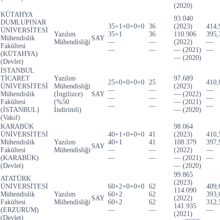
(2020)
KÜTAHYA
93.040
DUMLUPINAR
35+1+0+0+0
36
(2023)
414,
ÜNİVERSİTESİ
Yazılım
35+1
36
110.906
395,
Mühendislik
SAY
Mühendisliği
—
—
(2022)
—
Fakültesi
—
—
— (2021)
—
(KÜTAHYA)
— (2020)
(Devlet)
İSTANBUL
TİCARET
Yazılım
97.689
25+0+0+0+0
25
410,
ÜNİVERSİTESİ
Mühendisliği
(2023)
—
—
—
Mühendislik
(İngilizce)
SAY
— (2022)
—
—
—
Fakültesi
(%50
— (2021)
—
—
—
(İSTANBUL)
İndirimli)
— (2020)
(Vakıf)
KARABÜK
98.064
ÜNİVERSİTESİ
40+1+0+0+0
41
(2023)
410,
Mühendislik
Yazılım
40+1
41
108.379
397,
SAY
Fakültesi
Mühendisliği
—
—
(2022)
—
(KARABÜK)
—
—
— (2021)
—
(Devlet)
— (2020)
99.865
ATATÜRK
(2023)
ÜNİVERSİTESİ
60+2+0+0+0
62
409,
114.090
Mühendislik
Yazılım
60+2
62
393,
SAY
(2022)
Fakültesi
Mühendisliği
60+2
62
312,
141.935
(ERZURUM)
—
—
—
(2021)
(Devlet)