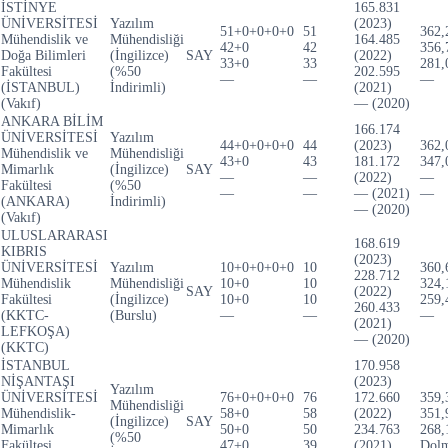
İSTİNYE
165.831
ÜNİVERSİTESİ
Yazılım
(2023)
51+0+0+0+0
51
362,
Mühendislik ve
Mühendisliği
164.485
42+0
42
356,
Doğa Bilimleri
(İngilizce)
SAY
(2022)
33+0
33
281,
Fakültesi
(%50
202.595
—
—
—
(İSTANBUL)
İndirimli)
(2021)
(Vakıf)
— (2020)
ANKARA BİLİM
166.174
ÜNİVERSİTESİ
Yazılım
44+0+0+0+0
44
(2023)
362,
Mühendislik ve
Mühendisliği
43+0
43
181.172
347,
Mimarlık
(İngilizce)
SAY
—
—
(2022)
—
Fakültesi
(%50
—
—
— (2021)
—
(ANKARA)
İndirimli)
— (2020)
(Vakıf)
ULUSLARARASI
168.619
KIBRIS
(2023)
ÜNİVERSİTESİ
Yazılım
10+0+0+0+0
10
360,
228.712
Mühendislik
Mühendisliği
10+0
10
324,
SAY
(2022)
Fakültesi
(İngilizce)
10+0
10
259,
260.433
(KKTC-
(Burslu)
—
—
—
(2021)
LEFKOŞA)
— (2020)
(KKTC)
İSTANBUL
170.958
NİŞANTAŞI
(2023)
Yazılım
ÜNİVERSİTESİ
76+0+0+0+0
76
172.660
359,
Mühendisliği
Mühendislik-
58+0
58
(2022)
351,
(İngilizce)
SAY
Mimarlık
50+0
50
234.763
268,
(%50
Fakültesi
47+0
39
(2021)
Dolm