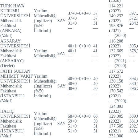
(2020)
TÜRK HAVA
114.221
KURUMU
Yazılım
(2023)
37+0+0+0+0
37
397,
ÜNİVERSİTESİ
Mühendisliği
140.232
37+0
37
372,
Mühendislik
(İngilizce)
SAY
(2022)
31+0
31
284,
Fakültesi
(%50
193.876
—
—
—
(ANKARA)
İndirimli)
(2021)
(Vakıf)
— (2020)
AKSARAY
116.208
ÜNİVERSİTESİ
40+1+0+0+0
41
(2023)
395,
Mühendislik
Yazılım
40+1
41
132.669
378,
SAY
Fakültesi
Mühendisliği
—
—
(2022)
—
(AKSARAY)
—
—
— (2021)
—
(Devlet)
— (2020)
FATİH SULTAN
117.672
MEHMET VAKIF
Yazılım
(2023)
40+0+0+0+0
40
394,
ÜNİVERSİTESİ
Mühendisliği
130.158
40+0
40
380,
Mühendislik
(İngilizce)
SAY
(2022)
30+0
30
296,
Fakültesi
(%50
170.542
—
—
—
(İSTANBUL)
İndirimli)
(2021)
(Vakıf)
— (2020)
124.893
HALİÇ
(2023)
Yazılım
ÜNİVERSİTESİ
68+0+0+0+0
68
129.005
389,
Mühendisliği
Mühendislik
59+0
59
(2022)
381,
(İngilizce)
SAY
Fakültesi
51+0
51
177.505
292,
(%50
(İSTANBUL)
51+0
51
(2021)
309,
İndirimli)
(Vakıf)
232.000