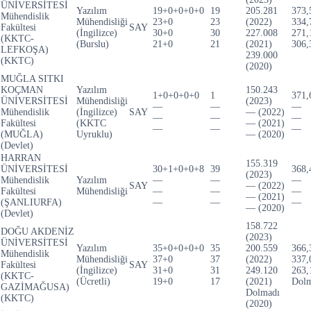
ÜNİVERSİTESİ
Yazılım
19+0+0+0+0
19
205.281
373,
Mühendislik
Mühendisliği
23+0
23
(2022)
334,
Fakültesi
SAY
(İngilizce)
30+0
30
227.008
271,
(KKTC-
(Burslu)
21+0
21
(2021)
306,
LEFKOŞA)
239.000
(KKTC)
(2020)
MUĞLA SITKI
KOÇMAN
Yazılım
150.243
1+0+0+0+0
1
371,
ÜNİVERSİTESİ
Mühendisliği
(2023)
—
—
—
Mühendislik
(İngilizce)
SAY
— (2022)
—
—
—
Fakültesi
(KKTC
— (2021)
—
—
—
(MUĞLA)
Uyruklu)
— (2020)
(Devlet)
HARRAN
155.319
ÜNİVERSİTESİ
30+1+0+0+8
39
368,
(2023)
Mühendislik
Yazılım
—
—
—
SAY
— (2022)
Fakültesi
Mühendisliği
—
—
—
— (2021)
(ŞANLIURFA)
—
—
—
— (2020)
(Devlet)
158.722
DOĞU AKDENİZ
(2023)
ÜNİVERSİTESİ
Yazılım
35+0+0+0+0
35
200.559
366,
Mühendislik
Mühendisliği
37+0
37
(2022)
337,
Fakültesi
SAY
(İngilizce)
31+0
31
249.120
263,
(KKTC-
(Ücretli)
19+0
17
(2021)
Dolm
GAZİMAĞUSA)
Dolmadı
(KKTC)
(2020)