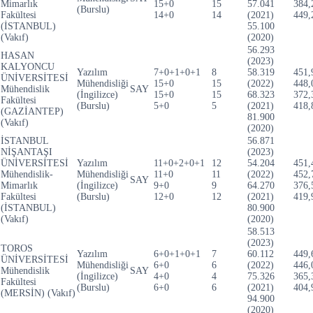
Mimarlık
15+0
15
57.041
384,
(Burslu)
Fakültesi
14+0
14
(2021)
449,
(İSTANBUL)
55.100
(Vakıf)
(2020)
56.293
HASAN
(2023)
KALYONCU
Yazılım
7+0+1+0+1
8
58.319
451,
ÜNİVERSİTESİ
Mühendisliği
15+0
15
(2022)
448,
Mühendislik
SAY
(İngilizce)
15+0
15
68.323
372,
Fakültesi
(Burslu)
5+0
5
(2021)
418,
(GAZİANTEP)
81.900
(Vakıf)
(2020)
İSTANBUL
56.871
NİŞANTAŞI
(2023)
ÜNİVERSİTESİ
Yazılım
11+0+2+0+1
12
54.204
451,
Mühendislik-
Mühendisliği
11+0
11
(2022)
452,
SAY
Mimarlık
(İngilizce)
9+0
9
64.270
376,
Fakültesi
(Burslu)
12+0
12
(2021)
419,
(İSTANBUL)
80.900
(Vakıf)
(2020)
58.513
(2023)
TOROS
Yazılım
6+0+1+0+1
7
60.112
449,
ÜNİVERSİTESİ
Mühendisliği
6+0
6
(2022)
446,
Mühendislik
SAY
(İngilizce)
4+0
4
75.326
365,
Fakültesi
(Burslu)
6+0
6
(2021)
404,
(MERSİN) (Vakıf)
94.900
(2020)