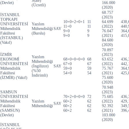
State)
(Devlet)
166.000
(Ücretli)
(2020)
68.757
İSTANBUL
(2023)
TOPKAPI
10+0+2+0+1
11
64.699
438,
ÜNİVERSİTESİ
Yazılım
11+0
11
(2022)
440,
Mühendislik
Mühendisliği
SAY
9+0
9
76.047
364,
Fakültesi
(Burslu)
9+0
9
(2021)
415,
(İSTANBUL)
84.600
(Vakıf)
(2020)
70.897
İZMİR
(2023)
Yazılım
EKONOMİ
68+0+0+0+0
68
63.652
436,
Mühendisliği
ÜNİVERSİTESİ
67+0
67
(2022)
442,
(İngilizce)
SAY
Mühendislik
59+0
59
75.767
364,
(%50
Fakültesi
54+0
54
(2021)
425,
İndirimli)
(İZMİR) (Vakıf)
75.600
(2020)
70.948
SAMSUN
(2023)
ÜNİVERSİTESİ
70+2+0+0+0
72
75.685
436,
Mühendislik
Yazılım
60+2
62
(2022)
429,
SAY
Fakültesi
Mühendisliği
60+2
62
92.392
349,
(SAMSUN)
60+2
62
(2021)
396,
(Devlet)
103.000
(2020)
İSTANBUL