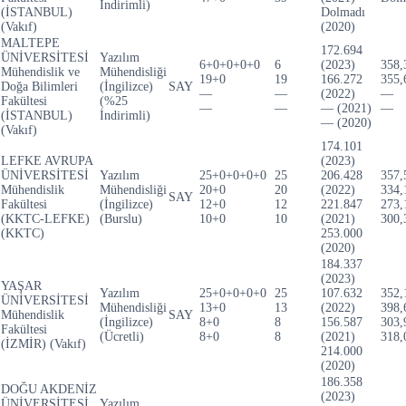
İndirimli)
(İSTANBUL)
Dolmadı
(Vakıf)
(2020)
MALTEPE
172.694
ÜNİVERSİTESİ
Yazılım
6+0+0+0+0
6
(2023)
358,
Mühendislik ve
Mühendisliği
19+0
19
166.272
355,
Doğa Bilimleri
(İngilizce)
SAY
—
—
(2022)
—
Fakültesi
(%25
—
—
— (2021)
—
(İSTANBUL)
İndirimli)
— (2020)
(Vakıf)
174.101
LEFKE AVRUPA
(2023)
ÜNİVERSİTESİ
Yazılım
25+0+0+0+0
25
206.428
357,
Mühendislik
Mühendisliği
20+0
20
(2022)
334,
SAY
Fakültesi
(İngilizce)
12+0
12
221.847
273,
(KKTC-LEFKE)
(Burslu)
10+0
10
(2021)
300,
(KKTC)
253.000
(2020)
184.337
(2023)
YAŞAR
Yazılım
25+0+0+0+0
25
107.632
352,
ÜNİVERSİTESİ
Mühendisliği
13+0
13
(2022)
398,
Mühendislik
SAY
(İngilizce)
8+0
8
156.587
303,
Fakültesi
(Ücretli)
8+0
8
(2021)
318,
(İZMİR) (Vakıf)
214.000
(2020)
186.358
DOĞU AKDENİZ
(2023)
ÜNİVERSİTESİ
Yazılım