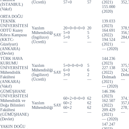
(Ücretli)
57+0
57
(2021)
352,
(İSTANBUL)
155.000
(Vakıf)
(2020)
ORTA DOĞU
TEKNİK
139.033
ÜNİVERSİTESİ
(2023)
Yazılım
20+0+0+0+0
20
378,
ODTÜ Kuzey
164.691
Mühendisliği
5+0
5
356,
Kıbrıs Kampusu
SAY
(2022)
(İngilizce)
5+0
5
284,
(KKTC-
194.524
(Ücretli)
—
—
—
Güzelyurt)
(2021)
(ANKARA)
— (2020)
(Devlet)
TÜRK HAVA
144.236
KURUMU
(2023)
Yazılım
5+0+0+0+0
5
375,
ÜNİVERSİTESİ
227.138
Mühendisliği
6+0
6
324,
Mühendislik
SAY
(2022)
(İngilizce)
3+0
2
Dolm
Fakültesi
Dolmadı
(Ücretli)
—
—
—
(ANKARA)
(2021)
(Vakıf)
— (2020)
GÜMÜŞHANE
146.396
ÜNİVERSİTESİ
(2023)
60+2+0+0+0
62
374,
Mühendislik ve
162.507
Yazılım
60+2
62
357,
Doğa Bilimleri
SAY
(2022)
Mühendisliği
60+2
62
278,
Fakültesi
209.429
—
—
—
(GÜMÜŞHANE)
(2021)
(Devlet)
— (2020)
147.247
YAKIN DOĞU
(2023)