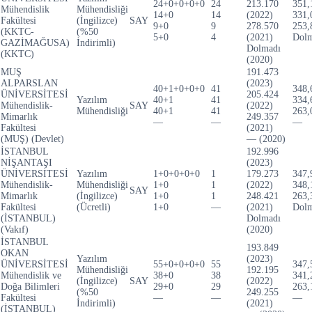
24+0+0+0+0
24
213.170
351,
Mühendislik
Mühendisliği
14+0
14
(2022)
331,
Fakültesi
(İngilizce)
SAY
9+0
9
278.570
253,
(KKTC-
(%50
5+0
4
(2021)
Dolm
GAZİMAĞUSA)
İndirimli)
Dolmadı
(KKTC)
(2020)
MUŞ
191.473
ALPARSLAN
(2023)
40+1+0+0+0
41
348,
ÜNİVERSİTESİ
205.424
Yazılım
40+1
41
334,
Mühendislik-
SAY
(2022)
Mühendisliği
40+1
41
263,
Mimarlık
249.357
—
—
—
Fakültesi
(2021)
(MUŞ) (Devlet)
— (2020)
İSTANBUL
192.996
NİŞANTAŞI
(2023)
ÜNİVERSİTESİ
Yazılım
1+0+0+0+0
1
179.273
347,
Mühendislik-
Mühendisliği
1+0
1
(2022)
348,
SAY
Mimarlık
(İngilizce)
1+0
1
248.421
263,
Fakültesi
(Ücretli)
1+0
—
(2021)
Dolm
(İSTANBUL)
Dolmadı
(Vakıf)
(2020)
İSTANBUL
193.849
OKAN
Yazılım
(2023)
ÜNİVERSİTESİ
55+0+0+0+0
55
347,
Mühendisliği
192.195
Mühendislik ve
38+0
38
341,
(İngilizce)
SAY
(2022)
Doğa Bilimleri
29+0
29
263,
(%50
249.255
Fakültesi
—
—
—
İndirimli)
(2021)
(İSTANBUL)