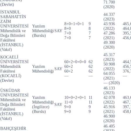
71.700
(Devlet)
(2020)
İSTANBUL
44.337
SABAHATTİN
(2023)
ZAİM
8+0+1+0+1
9
43.936
465,
ÜNİVERSİTESİ
Yazılım
8+0
8
(2022)
464,
Mühendislik ve
Mühendisliği
SAY
7+0
7
47.286
395,
Doğa Bilimleri
(Burslu)
7+0
7
(2021)
456,
Fakültesi
49.300
(İSTANBUL)
(2020)
(Vakıf)
45.317
KOCAELİ
(2023)
ÜNİVERSİTESİ
60+2+0+0+0
62
464,
50.908
Mühendislik
Yazılım
60+2
62
456,
SAY
(2022)
Fakültesi
Mühendisliği
60+2
62
376,
64.055
(KOCAELİ)
—
—
—
(2021)
(Devlet)
— (2020)
46.133
ÜSKÜDAR
(2023)
ÜNİVERSİTESİ
Yazılım
10+0+2+0+1
11
42.078
463,
Mühendislik ve
Mühendisliği
11+0
11
(2022)
467,
Doğa Bilimleri
SAY
(İngilizce)
9+0
9
45.916
397,
Fakültesi
(Burslu)
9+0
9
(2021)
458,
(İSTANBUL)
46.900
(Vakıf)
(2020)
46.405
BAHÇEŞEHİR
(2023)