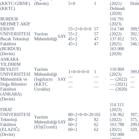
(KKTC-GİRNE)
(Burslu)
5+0
1
(2021)
Dolm
(KKTC)
Dolmadı
(2020)
BURDUR
110.791
MEHMET AKİF
(2023)
ERSOY
55+2+0+0+0
57
114.748
399,
ÜNİVERSİTESİ
Yazılım
55+2
57
(2022)
392,
SAY
Bucak Teknoloji
Mühendisliği
45+2
47
137.812
315,
Fakültesi
45+2
47
(2021)
346,
(BURDUR)
163.000
(Devlet)
(2020)
ANKARA
YILDIRIM
BEYAZIT
Yazılım
110.869
1+0+0+0+0
1
399,
ÜNİVERSİTESİ
Mühendisliği
(2023)
—
—
—
Mühendislik ve
(İngilizce)
SAY
— (2022)
—
—
—
Doğa Bilimleri
(KKTC
— (2021)
—
—
—
Fakültesi
Uyruklu)
— (2020)
(ANKARA)
(Devlet)
114.113
FIRAT
(2023)
ÜNİVERSİTESİ
80+2+0+0+20
102
136.962
397,
Yazılım
Teknoloji
80+2
82
(2022)
375,
Mühendisliği
SAY
Fakültesi
60+2
62
163.788
299,
(İÖ)(Ücretli)
(ELAZIĞ)
60+2
62
(2021)
329,
(Devlet)
192.000