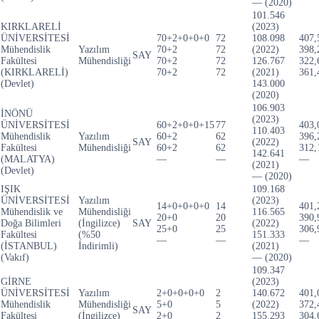
— (2020)
101.546
KIRKLARELİ
(2023)
ÜNİVERSİTESİ
70+2+0+0+0
72
108.098
407,
Mühendislik
Yazılım
70+2
72
(2022)
398,
SAY
Fakültesi
Mühendisliği
70+2
72
126.767
322,
(KIRKLARELİ)
70+2
72
(2021)
361,
(Devlet)
143.000
(2020)
106.903
İNÖNÜ
(2023)
ÜNİVERSİTESİ
60+2+0+0+15
77
403,
110.403
Mühendislik
Yazılım
60+2
62
396,
SAY
(2022)
Fakültesi
Mühendisliği
60+2
62
312,
142.641
(MALATYA)
—
—
—
(2021)
(Devlet)
— (2020)
IŞIK
109.168
ÜNİVERSİTESİ
Yazılım
(2023)
14+0+0+0+0
14
401,
Mühendislik ve
Mühendisliği
116.565
20+0
20
390,
Doğa Bilimleri
(İngilizce)
SAY
(2022)
25+0
25
306,
Fakültesi
(%50
151.333
—
—
—
(İSTANBUL)
İndirimli)
(2021)
(Vakıf)
— (2020)
109.347
GİRNE
(2023)
ÜNİVERSİTESİ
Yazılım
2+0+0+0+0
2
140.672
401,
Mühendislik
Mühendisliği
5+0
5
(2022)
372,
SAY
Fakültesi
(İngilizce)
2+0
2
155.293
304,