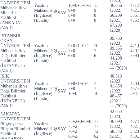
(2023)
ÜNİVERSİTESİ
Yazılım
10+0+1+0+1
11
46.056
471,
Mühendislik ve
Mühendisliği
9+0
9
(2022)
462,
Mimarlık
SAY
(İngilizce)
8+0
8
56.209
385,
Fakültesi
(Burslu)
8+0
8
(2021)
435,
(ANKARA)
67.200
(Vakıf)
(2020)
İSTANBUL
39.730
OKAN
(2023)
ÜNİVERSİTESİ
Yazılım
9+0+1+0+1
10
471,
39.365
Mühendislik ve
Mühendisliği
7+0
7
470,
SAY
(2022)
Doğa Bilimleri
(İngilizce)
6+0
6
399,
44.298
Fakültesi
(Burslu)
—
—
—
(2021)
(İSTANBUL)
— (2020)
(Vakıf)
IŞIK
40.513
ÜNİVERSİTESİ
(2023)
Yazılım
6+0+1+0+1
7
470,
Mühendislik ve
41.854
Mühendisliği
7+0
7
467,
Doğa Bilimleri
SAY
(2022)
(İngilizce)
10+0
10
394,
Fakültesi
48.457
(Burslu)
—
—
—
(İSTANBUL)
(2021)
(Vakıf)
— (2020)
42.654
SAKARYA
(2023)
ÜNİVERSİTESİ
75+2+0+0+0
77
46.098
467,
Bilgisayar ve
Yazılım
75+2
77
(2022)
462,
Bilişim Bilimleri
Mühendisliği
SAY
70+2
72
58.340
382,
Fakültesi
(İngilizce)
60+2
62
(2021)
430,
(SAKARYA)