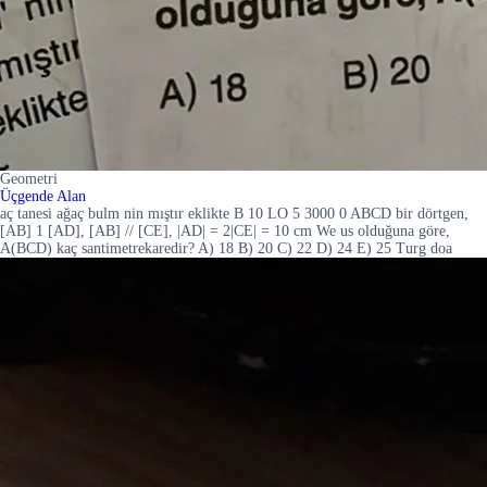
Geometri
Üçgende Alan
aç tanesi ağaç bulm nin mıştır eklikte B 10 LO 5 3000 0 ABCD bir dörtgen,
[AB] 1 [AD], [AB] // [CE], |AD| = 2|CE| = 10 cm We us olduğuna göre,
A(BCD) kaç santimetrekaredir? A) 18 B) 20 C) 22 D) 24 E) 25 Turg doa