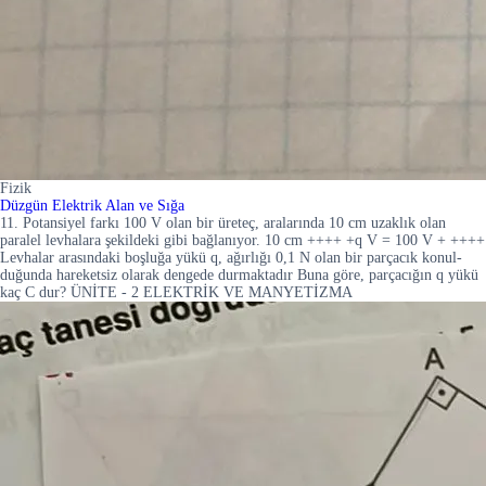
Fizik
Düzgün Elektrik Alan ve Sığa
11. Potansiyel farkı 100 V olan bir üreteç, aralarında 10 cm uzaklık olan
paralel levhalara şekildeki gibi bağlanıyor. 10 cm ++++ +q V = 100 V + ++++
Levhalar arasındaki boşluğa yükü q, ağırlığı 0,1 N olan bir parçacık konul-
duğunda hareketsiz olarak dengede durmaktadır Buna göre, parçacığın q yükü
kaç C dur? ÜNİTE - 2 ELEKTRİK VE MANYETİZMA