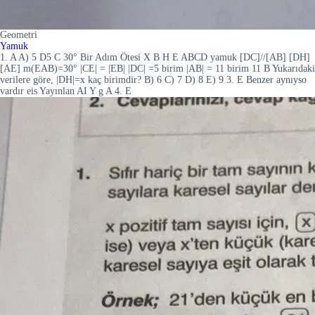
Geometri
Yamuk
1. A A) 5 D5 C 30° Bir Adım Ötesi X B H E ABCD yamuk [DC]//[AB] [DH]
[AE] m(EAB)=30° |CE| = |EB| |DC| =5 birim |AB| = 11 birim 11 B Yukarıdaki
verilere göre, |DH|=x kaç birimdir? B) 6 C) 7 D) 8 E) 9 3. E Benzer aynıyso
vardır eis Yayınlan AI Y g A 4. E