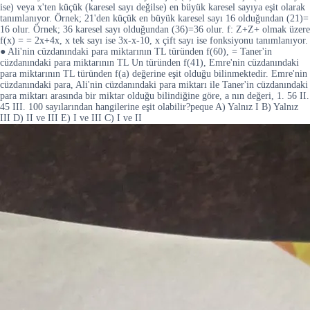
ise) veya x'ten küçük (karesel sayı değilse) en büyük karesel sayıya eşit olarak
tanımlanıyor. Örnek; 21'den küçük en büyük karesel sayı 16 olduğundan (21)=
16 olur. Örnek; 36 karesel sayı olduğundan (36)=36 olur. f: Z+Z+ olmak üzere
f(x) = = 2x+4x, x tek sayı ise 3x-x-10, x çift sayı ise fonksiyonu tanımlanıyor.
● Ali'nin cüzdanındaki para miktarının TL türünden f(60), = Taner'in
cüzdanındaki para miktarının TL Un türünden f(41), Emre'nin cüzdanındaki
para miktarının TL türünden f(a) değerine eşit olduğu bilinmektedir. Emre'nin
cüzdanındaki para, Ali'nin cüzdanındaki para miktarı ile Taner'in cüzdanındaki
para miktarı arasında bir miktar olduğu bilindiğine göre, a nın değeri, 1. 56 II.
45 III. 100 sayılarından hangilerine eşit olabilir?peque A) Yalnız I B) Yalnız
III D) II ve III E) I ve III C) I ve II