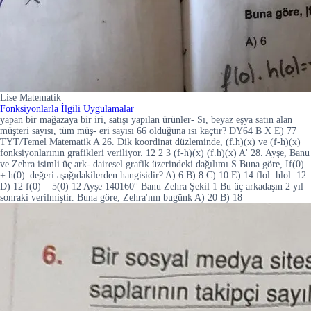
Lise Matematik
Fonksiyonlarla İlgili Uygulamalar
yapan bir mağazaya bir iri, satışı yapılan ürünler- Sı, beyaz eşya satın alan
müşteri sayısı, tüm müş- eri sayısı 66 olduğuna ısı kaçtır? DY64 B X E) 77
TYT/Temel Matematik A 26. Dik koordinat düzleminde, (f.h)(x) ve (f-h)(x)
fonksiyonlarının grafikleri veriliyor. 12 2 3 (f-h)(x) (f.h)(x) A' 28. Ayşe, Banu
ve Zehra isimli üç ark- dairesel grafik üzerindeki dağılımı S Buna göre, If(0)
+ h(0)| değeri aşağıdakilerden hangisidir? A) 6 B) 8 C) 10 E) 14 flol. hlol=12
D) 12 f(0) = 5(0) 12 Ayşe 140160° Banu Zehra Şekil 1 Bu üç arkadaşın 2 yıl
sonraki verilmiştir. Buna göre, Zehra'nın bugünk A) 20 B) 18