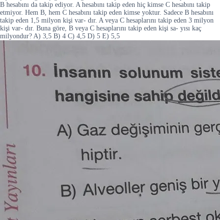
B hesabını da takip ediyor. A hesabını takip eden hiç kimse C hesabını takip
etmiyor. Hem B, hem C hesabını takip eden kimse yoktur. Sadece B hesabını
takip eden 1,5 milyon kişi var- dır. A veya C hesaplarını takip eden 3 milyon
kişi var- dır. Buna göre, B veya C hesaplarını takip eden kişi sa- yısı kaç
milyondur? A) 3,5 B) 4 C) 4,5 D) 5 E) 5,5