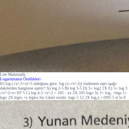
Lise Matematik
Logaritmanın Özellikleri
IO log (√x²-2+x)=5 olduğuna göre, log (x-√x²-2)) ifadesinin eşiti aşağı-
dakilerden hangisine eşittir? A) log 2-5 B) log 3-5 D) 5+ log2 2X E) 5+ log 3
√x²=2+x=10³ 5 C) log 4-5 √x²-2 = 105 - xx 2X-105 logo 3x 1+ log₂ +legs 1+
lego 2X legio +x leglos ley Güzel sorule: logo 5 12 2X log₂x +1095 5 st lo E