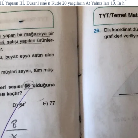
II. Yapısın III. Düzenl sine n Kutle 20 yargıların A) Yalnız ları 10. In h