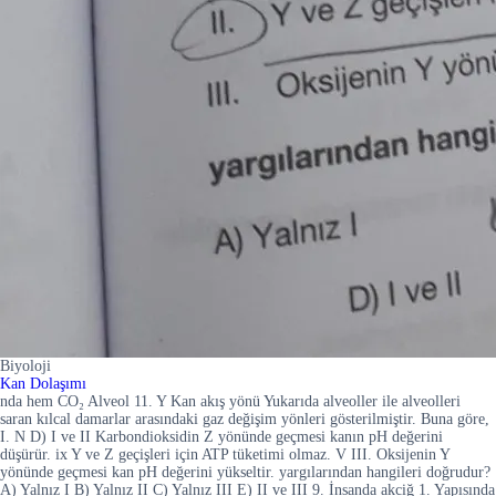
Biyoloji
Kan Dolaşımı
nda hem CO₂ Alveol 11. Y Kan akış yönü Yukarıda alveoller ile alveolleri
saran kılcal damarlar arasındaki gaz değişim yönleri gösterilmiştir. Buna göre,
I. N D) I ve II Karbondioksidin Z yönünde geçmesi kanın pH değerini
düşürür. ix Y ve Z geçişleri için ATP tüketimi olmaz. V III. Oksijenin Y
yönünde geçmesi kan pH değerini yükseltir. yargılarından hangileri doğrudur?
A) Yalnız I B) Yalnız II C) Yalnız III E) II ve III 9. İnsanda akciğ 1. Yapısında