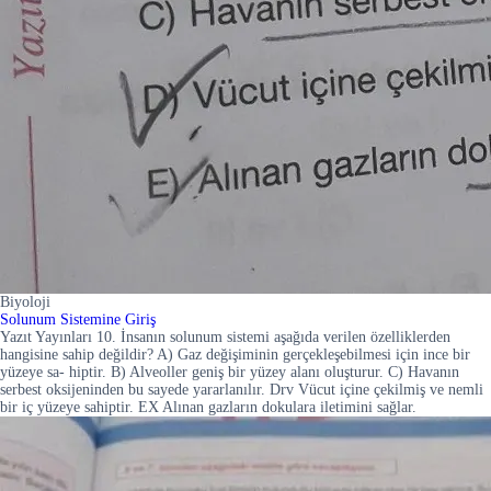
Biyoloji
Solunum Sistemine Giriş
Yazıt Yayınları 10. İnsanın solunum sistemi aşağıda verilen özelliklerden
hangisine sahip değildir? A) Gaz değişiminin gerçekleşebilmesi için ince bir
yüzeye sa- hiptir. B) Alveoller geniş bir yüzey alanı oluşturur. C) Havanın
serbest oksijeninden bu sayede yararlanılır. Drv Vücut içine çekilmiş ve nemli
bir iç yüzeye sahiptir. EX Alınan gazların dokulara iletimini sağlar.