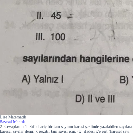
Lise Matematik
Sayısal Mantık
2. Cevaplarını 1. Sıfır hariç bir tam sayının karesi şeklinde yazılabilen sayılara
karesel sayılar denir. x pozitif tam sayısı için, (x) ifadesi x'e eşit (karesel sayı