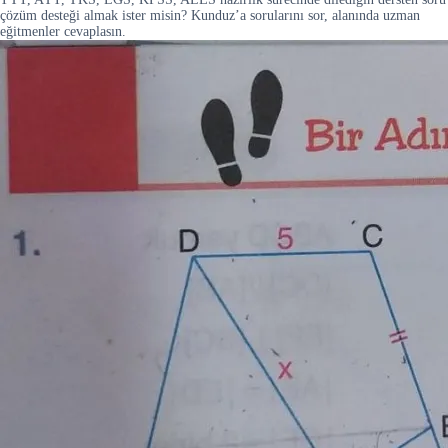
çözüm desteği almak ister misin? Kunduz’a sorularını sor, alanında uzman
eğitmenler cevaplasın.