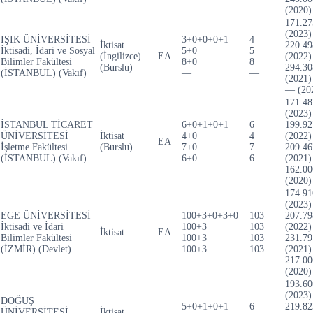
(2020)
171.27
(2023)
IŞIK ÜNİVERSİTESİ
3+0+0+0+1
4
İktisat
220.49
İktisadi, İdari ve Sosyal
5+0
5
(İngilizce)
EA
(2022)
Bilimler Fakültesi
8+0
8
(Burslu)
294.30
(İSTANBUL) (Vakıf)
—
—
(2021)
— (20
171.48
(2023)
İSTANBUL TİCARET
6+0+1+0+1
6
199.92
ÜNİVERSİTESİ
İktisat
4+0
4
(2022)
EA
İşletme Fakültesi
(Burslu)
7+0
7
209.46
(İSTANBUL) (Vakıf)
6+0
6
(2021)
162.00
(2020)
174.91
(2023)
EGE ÜNİVERSİTESİ
100+3+0+3+0
103
207.79
İktisadi ve İdari
100+3
103
(2022)
İktisat
EA
Bilimler Fakültesi
100+3
103
231.79
(İZMİR) (Devlet)
100+3
103
(2021)
217.00
(2020)
193.60
(2023)
DOĞUŞ
5+0+1+0+1
6
219.82
ÜNİVERSİTESİ
İktisat