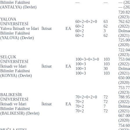
Bilimler Fakültesi
—
—
— (20
(ANTALYA) (Devlet)
— (20
720.82
(2023)
YALOVA
60+2+0+2+0
63
762.62
ÜNİVERSİTESİ
60+2
62
(2022)
Yalova İktisadi ve İdari
İktisat
EA
60+2
3
Dolma
Bilimler Fakültesi
60+2
62
(2021)
(YALOVA) (Devlet)
725.00
(2020)
722.04
(2023)
SELÇUK
100+3+0+3+0
103
753.04
ÜNİVERSİTESİ
100+3
103
(2022)
İktisadi ve İdari
İktisat
EA
100+3
30
Dolma
Bilimler Fakültesi
100+3
103
(2021)
(KONYA) (Devlet)
650.00
(2020)
753.77
(2023)
BALIKESİR
70+2+0+2+0
72
788.95
ÜNİVERSİTESİ
70+2
72
(2022)
İktisadi ve İdari
İktisat
EA
70+2
7
Dolma
Bilimler Fakültesi
70+2
72
(2021)
(BALIKESİR) (Devlet)
667.00
(2020)
754.60