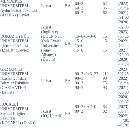
MENDERES
60+2
62
(2022)
ÜNİVERSİTESİ
İktisat
EA
60+2
35
Dolma
Aydın İktisat Fakültesi
60+2
62
(2021)
(AYDIN) (Devlet)
591.00
(2020)
İktisat
602.93
(İngilizce)
(2023)
DOKUZ EYLÜL
(UOLP-New
15+0+0+0+0
15
730.26
ÜNİVERSİTESİ
York Eyalet
15+0
15
(2022)
EA
İşletme Fakültesi
Üniversitesi
15+0
—
Dolma
(İZMİR) (Devlet)
(Suny
15+0
15
(2021)
Albany))
970.00
(Ücretli)
(2020)
603.78
GAZİANTEP
(2023)
ÜNİVERSİTESİ
90+3+0+3+23
119
597.25
İktisadi ve İdari
90+3
93
(2022)
İktisat
EA
Bilimler Fakültesi
90+3
75
Dolma
(GAZİANTEP)
90+3
93
(2021)
(Devlet)
605.00
(2020)
609.37
KOCAELİ
80+2+0+2+0
84
(2023)
ÜNİVERSİTESİ
İktisat
80+2
82
659.74
Siyasal Bilgiler
EA
(İÖ)(Ücretli)
—
—
(2022)
Fakültesi
—
—
— (20
(KOCAELİ) (Devlet)
— (20