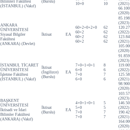
Bilimleri Fakültesi
(Burslu)
10+0
10
(2021)
(İSTANBUL) (Vakıf)
66.100
(2020)
85.198
(2023)
ANKARA
60+2+0+2+0
62
120.27
ÜNİVERSİTESİ
60+2
62
(2022)
Siyasal Bilgiler
İktisat
EA
60+2
62
123.84
Fakültesi
60+2
62
(2021)
(ANKARA) (Devlet)
105.00
(2020)
91.859
(2023)
İSTANBUL TİCARET
7+0+1+0+1
8
119.00
İktisat
ÜNİVERSİTESİ
6+0
6
(2022)
(İngilizce)
EA
İşletme Fakültesi
7+0
7
125.58
(Burslu)
(İSTANBUL) (Vakıf)
6+0
6
(2021)
98.900
(2020)
103.57
(2023)
BAŞKENT
4+0+1+0+1
5
146.50
ÜNİVERSİTESİ
İktisat
5+0
5
(2022)
İktisadi ve İdari
EA
(Burslu)
7+0
7
190.42
Bilimler Fakültesi
7+0
7
(2021)
(ANKARA) (Vakıf)
164.00
(2020)