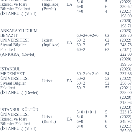
5+0
5
(2022)
İktisadi ve İdari
(İngilizce)
EA
6+0
6
230.62
Bilimler Fakültesi
(Burslu)
4+0
4
(2021)
(İSTANBUL) (Vakıf)
198.00
(2020)
198.71
ANKARA YILDIRIM
(2023)
BEYAZIT
60+2+0+2+0
62
229.70
ÜNİVERSİTESİ
İktisat
60+2
62
(2022)
EA
Siyasal Bilgiler
(İngilizce)
60+2
62
248.78
Fakültesi
60+2
62
(2021)
(ANKARA) (Devlet)
222.00
(2020)
199.35
İSTANBUL
(2023)
MEDENİYET
50+2+0+2+0
54
237.66
ÜNİVERSİTESİ
50+2
52
(2022)
İktisat
EA
Siyasal Bilgiler
50+2
52
258.67
Fakültesi
50+2
52
(2021)
(İSTANBUL) (Devlet)
238.00
(2020)
215.94
(2023)
İSTANBUL KÜLTÜR
5+0+1+0+1
5
223.15
ÜNİVERSİTESİ
İktisat
5+0
5
(2022)
İktisadi ve İdari
EA
(Burslu)
6+0
6
248.92
Bilimler Fakültesi
8+0
8
(2021)
(İSTANBUL) (Vakıf)
265.00