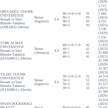
(2020)
1.715
(2023)
ORTA DOĞU TEKNİK
90+3+0+3+0
95
2.604
ÜNİVERSİTESİ
İktisat
90+3
93
(2022)
İktisadi ve İdari
EA
(İngilizce)
90+3
93
4.251
Bilimler Fakültesi
90+3
93
(2021)
(ANKARA) (Devlet)
3.530
(2020)
5.250
(2023)
TÜRK-ALMAN
40+1+0+1+0
42
12.652
ÜNİVERSİTESİ
İktisat
40+1
41
(2022)
İktisadi ve İdari
EA
(Almanca)
40+1
41
25.806
Bilimler Fakültesi
40+1
41
(2021)
(İSTANBUL) (Devlet)
42.100
(2020)
10.367
(2023)
YILDIZ TEKNİK
50+2+0+2+0
52
24.514
ÜNİVERSİTESİ
İktisat
50+2
52
(2022)
İktisadi ve İdari
EA
(İngilizce)
50+2
52
43.517
Bilimler Fakültesi
50+2
52
(2021)
(İSTANBUL) (Devlet)
43.300
(2020)
14.414
İHSAN DOĞRAMACI
(2023)
BİLKENT
İktisat
80+0+0+0+0
80
25.181