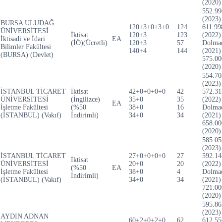
(2020)
552.99
(2023)
BURSA ULUDAĞ
120+3+0+3+0
124
611.99
ÜNİVERSİTESİ
İktisat
120+3
123
(2022)
İktisadi ve İdari
EA
(İÖ)(Ücretli)
120+3
57
Dolma
Bilimler Fakültesi
140+4
144
(2021)
(BURSA) (Devlet)
575.00
(2020)
554.70
(2023)
İSTANBUL TİCARET
İktisat
42+0+0+0+0
42
572.31
ÜNİVERSİTESİ
(İngilizce)
35+0
35
(2022)
EA
İşletme Fakültesi
(%50
38+0
16
Dolma
(İSTANBUL) (Vakıf)
İndirimli)
34+0
34
(2021)
658.00
(2020)
585.05
(2023)
İSTANBUL TİCARET
27+0+0+0+0
27
592.14
İktisat
ÜNİVERSİTESİ
20+0
20
(2022)
(%50
EA
İşletme Fakültesi
38+0
4
Dolma
İndirimli)
(İSTANBUL) (Vakıf)
34+0
34
(2021)
721.00
(2020)
595.86
(2023)
AYDIN ADNAN
60+2+0+2+0
62
612.55