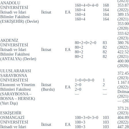
(2023)
ANADOLU
160+4+0+4+0
168
353.87
ÜNİVERSİTESİ
160+4
164
(2022)
İktisadi ve İdari
İktisat
EA
160+4
164
389.15
Bilimler Fakültesi
160+4
164
(2021)
(ESKİŞEHİR) (Devlet)
353.00
(2020)
333.62
(2023)
AKDENİZ
80+2+0+2+0
83
380.76
ÜNİVERSİTESİ
80+2
82
(2022)
İktisadi ve İdari
İktisat
EA
80+2
82
422.52
Bilimler Fakültesi
80+2
82
(2021)
(ANTALYA) (Devlet)
400.00
(2020)
ULUSLARARASI
372.45
SARAYBOSNA
(2023)
ÜNİVERSİTESİ
1+0+0+0+0
1
1.167.
Ekonomi ve Yönetim
İktisat
2+0
2
EA
(2022)
Bilimleri Fakültesi
(Burslu)
2+0
—
Dolma
(SARAYBOSNA –
—
—
(2021)
BOSNA – HERSEK)
— (20
(Yurt Dışı)
373.21
ESKİŞEHİR
(2023)
OSMANGAZİ
100+3+0+3+0
103
404.89
ÜNİVERSİTESİ
100+3
103
(2022)
İktisat
EA
İktisadi ve İdari
100+3
103
447.28