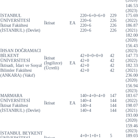
(2020)
146.53
(2023)
İSTANBUL
220+6+0+6+0
229
175.69
ÜNİVERSİTESİ
220+6
226
(2022)
İktisat
EA
İktisat Fakültesi
220+6
226
186.87
(İSTANBUL) (Devlet)
220+6
226
(2021)
182.00
(2020)
156.43
İHSAN DOĞRAMACI
(2023)
BİLKENT
42+0+0+0+0
42
147.73
İktisat
ÜNİVERSİTESİ
42+0
42
(2022)
(İngilizce)
EA
İktisadi, İdari ve Sosyal
42+0
42
182.33
(Ücretli)
Bilimler Fakültesi
42+0
42
(2021)
(ANKARA) (Vakıf)
236.00
(2020)
156.94
(2023)
MARMARA
140+4+0+4+0
147
183.67
ÜNİVERSİTESİ
140+4
144
(2022)
İktisat
EA
İktisat Fakültesi
140+4
144
198.07
(İSTANBUL) (Devlet)
140+4
144
(2021)
193.00
(2020)
159.46
(2023)
İSTANBUL BEYKENT
4+0+1+0+1
5
189.03