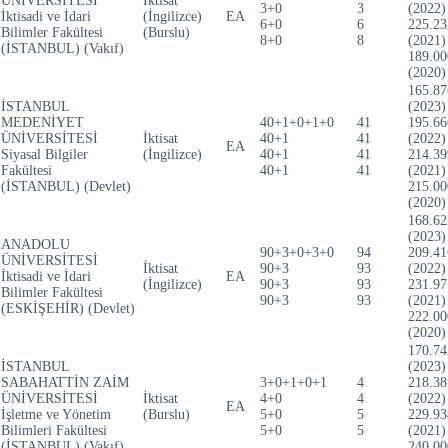
ÜNİVERSİTESİ
İktisat
3+0
3
(2022)
İktisadi ve İdari
(İngilizce)
EA
6+0
6
225.23
Bilimler Fakültesi
(Burslu)
8+0
8
(2021)
(İSTANBUL) (Vakıf)
189.00
(2020)
165.87
İSTANBUL
(2023)
MEDENİYET
40+1+0+1+0
41
195.66
ÜNİVERSİTESİ
İktisat
40+1
41
(2022)
EA
Siyasal Bilgiler
(İngilizce)
40+1
41
214.39
Fakültesi
40+1
41
(2021)
(İSTANBUL) (Devlet)
215.00
(2020)
168.62
(2023)
ANADOLU
90+3+0+3+0
94
209.41
ÜNİVERSİTESİ
İktisat
90+3
93
(2022)
İktisadi ve İdari
EA
(İngilizce)
90+3
93
231.97
Bilimler Fakültesi
90+3
93
(2021)
(ESKİŞEHİR) (Devlet)
222.00
(2020)
170.74
İSTANBUL
(2023)
SABAHATTİN ZAİM
3+0+1+0+1
4
218.38
ÜNİVERSİTESİ
İktisat
4+0
4
(2022)
EA
İşletme ve Yönetim
(Burslu)
5+0
5
229.93
Bilimleri Fakültesi
5+0
5
(2021)
(İSTANBUL) (Vakıf)
240.00