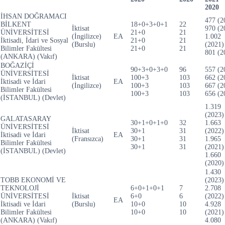
2020
İHSAN DOĞRAMACI
477 (2
BİLKENT
18+0+3+0+1
22
İktisat
970 (2
ÜNİVERSİTESİ
21+0
21
(İngilizce)
EA
1.002
İktisadi, İdari ve Sosyal
21+0
21
(Burslu)
(2021)
Bilimler Fakültesi
21+0
21
801 (2
(ANKARA) (Vakıf)
BOĞAZİÇİ
90+3+0+3+0
96
557 (2
ÜNİVERSİTESİ
İktisat
100+3
103
662 (2
İktisadi ve İdari
EA
(İngilizce)
100+3
103
667 (2
Bilimler Fakültesi
100+3
103
656 (2
(İSTANBUL) (Devlet)
1.319
(2023)
GALATASARAY
30+1+0+1+0
32
1.663
ÜNİVERSİTESİ
İktisat
30+1
31
(2022)
İktisadi ve İdari
EA
(Fransızca)
30+1
31
1.965
Bilimler Fakültesi
30+1
31
(2021)
(İSTANBUL) (Devlet)
1.660
(2020)
1.430
TOBB EKONOMİ VE
(2023)
TEKNOLOJİ
6+0+1+0+1
7
2.708
ÜNİVERSİTESİ
İktisat
6+0
6
(2022)
EA
İktisadi ve İdari
(Burslu)
10+0
10
4.928
Bilimler Fakültesi
10+0
10
(2021)
(ANKARA) (Vakıf)
4.080