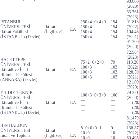
90.000
(2020)
63.761
(2023)
İSTANBUL
150+4+0+4+0
154
91.813
ÜNİVERSİTESİ
İktisat
150+4
154
(2022)
EA
İktisat Fakültesi
(İngilizce)
150+4
154
104.46
(İSTANBUL) (Devlet)
150+4
154
(2021)
91.300
(2020)
72.984
(2023)
HACETTEPE
75+2+0+2+0
79
119.26
ÜNİVERSİTESİ
100+3
103
(2022)
İktisadi ve İdari
İktisat
EA
100+3
103
128.59
Bilimler Fakültesi
100+3
103
(2021)
(ANKARA) (Devlet)
121.00
(2020)
YILDIZ TEKNİK
79.271
100+3+0+3+0
106
ÜNİVERSİTESİ
(2023)
—
—
İktisadi ve İdari
İktisat
EA
— (20
—
—
Bilimler Fakültesi
— (20
—
—
(İSTANBUL) (Devlet)
— (20
81.479
(2023)
İBN HALDUN
8+0+0+0+1
9
138.87
ÜNİVERSİTESİ
İktisat
10+0
10
(2022)
İnsan ve Toplum
(İngilizce)
EA
10+0
10
89.405