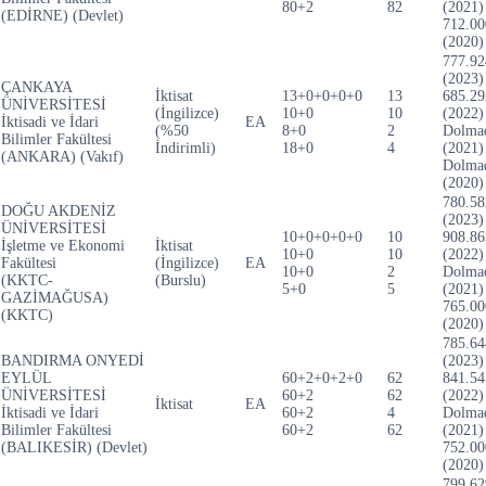
80+2
82
(2021)
(EDİRNE) (Devlet)
712.00
(2020)
777.92
(2023)
ÇANKAYA
İktisat
13+0+0+0+0
13
685.29
ÜNİVERSİTESİ
(İngilizce)
10+0
10
(2022)
İktisadi ve İdari
EA
(%50
8+0
2
Dolma
Bilimler Fakültesi
İndirimli)
18+0
4
(2021)
(ANKARA) (Vakıf)
Dolma
(2020)
780.58
DOĞU AKDENİZ
(2023)
ÜNİVERSİTESİ
10+0+0+0+0
10
908.86
İşletme ve Ekonomi
İktisat
10+0
10
(2022)
Fakültesi
(İngilizce)
EA
10+0
2
Dolma
(KKTC-
(Burslu)
5+0
5
(2021)
GAZİMAĞUSA)
765.00
(KKTC)
(2020)
785.64
BANDIRMA ONYEDİ
(2023)
EYLÜL
60+2+0+2+0
62
841.54
ÜNİVERSİTESİ
60+2
62
(2022)
İktisat
EA
İktisadi ve İdari
60+2
4
Dolma
Bilimler Fakültesi
60+2
62
(2021)
(BALIKESİR) (Devlet)
752.00
(2020)
799.62