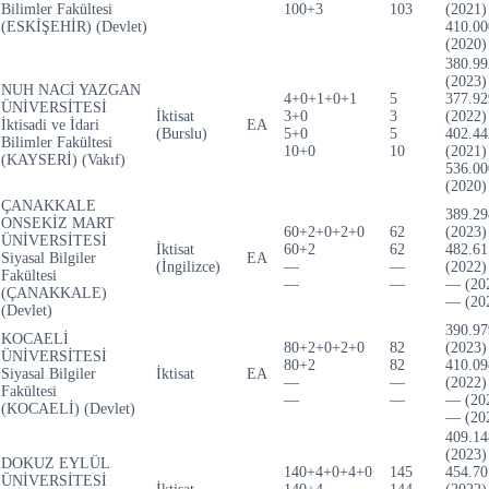
Bilimler Fakültesi
100+3
103
(2021)
(ESKİŞEHİR) (Devlet)
410.00
(2020)
380.99
(2023)
NUH NACİ YAZGAN
4+0+1+0+1
5
377.92
ÜNİVERSİTESİ
İktisat
3+0
3
(2022)
İktisadi ve İdari
EA
(Burslu)
5+0
5
402.44
Bilimler Fakültesi
10+0
10
(2021)
(KAYSERİ) (Vakıf)
536.00
(2020)
ÇANAKKALE
389.29
ONSEKİZ MART
60+2+0+2+0
62
(2023)
ÜNİVERSİTESİ
İktisat
60+2
62
482.61
Siyasal Bilgiler
EA
(İngilizce)
—
—
(2022)
Fakültesi
—
—
— (20
(ÇANAKKALE)
— (20
(Devlet)
390.97
KOCAELİ
80+2+0+2+0
82
(2023)
ÜNİVERSİTESİ
80+2
82
410.09
Siyasal Bilgiler
İktisat
EA
—
—
(2022)
Fakültesi
—
—
— (20
(KOCAELİ) (Devlet)
— (20
409.14
(2023)
DOKUZ EYLÜL
140+4+0+4+0
145
454.70
ÜNİVERSİTESİ