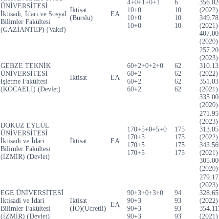
4+0+1+0+1
6
356.02
ÜNİVERSİTESİ
İktisat
10+0
10
(2022)
İktisadi, İdari ve Sosyal
EA
(Burslu)
10+0
10
349.78
Bilimler Fakültesi
10+0
10
(2021)
(GAZİANTEP) (Vakıf)
407.00
(2020)
257.20
(2023)
GEBZE TEKNİK
60+2+0+2+0
62
310.13
ÜNİVERSİTESİ
60+2
62
(2022)
İktisat
EA
İşletme Fakültesi
60+2
62
351.03
(KOCAELİ) (Devlet)
60+2
62
(2021)
335.00
(2020)
271.95
(2023)
DOKUZ EYLÜL
170+5+0+5+0
175
313.05
ÜNİVERSİTESİ
170+5
175
(2022)
İktisadi ve İdari
İktisat
EA
170+5
175
343.56
Bilimler Fakültesi
170+5
175
(2021)
(İZMİR) (Devlet)
305.00
(2020)
279.17
(2023)
EGE ÜNİVERSİTESİ
90+3+0+3+0
94
328.65
İktisadi ve İdari
İktisat
90+3
93
(2022)
EA
Bilimler Fakültesi
(İÖ)(Ücretli)
90+3
93
354.11
(İZMİR) (Devlet)
90+3
93
(2021)