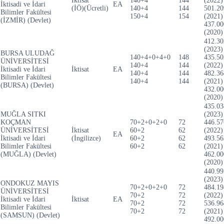
İktisat
140+4
144
(2022)
İktisadi ve İdari
EA
(İÖ)(Ücretli)
140+4
144
501.20
Bilimler Fakültesi
150+4
154
(2021)
(İZMİR) (Devlet)
437.00
(2020)
412.30
(2023)
BURSA ULUDAĞ
140+4+0+4+0
148
435.50
ÜNİVERSİTESİ
140+4
144
(2022)
İktisadi ve İdari
İktisat
EA
140+4
144
482.36
Bilimler Fakültesi
140+4
144
(2021)
(BURSA) (Devlet)
432.00
(2020)
435.03
MUĞLA SITKI
(2023)
KOÇMAN
70+2+0+2+0
72
446.57
ÜNİVERSİTESİ
İktisat
60+2
62
(2022)
EA
İktisadi ve İdari
(İngilizce)
60+2
62
493.56
Bilimler Fakültesi
60+2
62
(2021)
(MUĞLA) (Devlet)
462.00
(2020)
440.99
(2023)
ONDOKUZ MAYIS
70+2+0+2+0
72
484.19
ÜNİVERSİTESİ
70+2
72
(2022)
İktisadi ve İdari
İktisat
EA
70+2
72
536.96
Bilimler Fakültesi
70+2
72
(2021)
(SAMSUN) (Devlet)
492.00