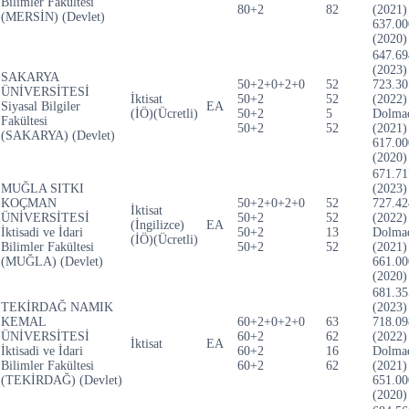
Bilimler Fakültesi
80+2
82
(2021)
(MERSİN) (Devlet)
637.00
(2020)
647.69
(2023)
SAKARYA
50+2+0+2+0
52
723.30
ÜNİVERSİTESİ
İktisat
50+2
52
(2022)
Siyasal Bilgiler
EA
(İÖ)(Ücretli)
50+2
5
Dolma
Fakültesi
50+2
52
(2021)
(SAKARYA) (Devlet)
617.00
(2020)
671.71
MUĞLA SITKI
(2023)
KOÇMAN
50+2+0+2+0
52
727.42
İktisat
ÜNİVERSİTESİ
50+2
52
(2022)
(İngilizce)
EA
İktisadi ve İdari
50+2
13
Dolma
(İÖ)(Ücretli)
Bilimler Fakültesi
50+2
52
(2021)
(MUĞLA) (Devlet)
661.00
(2020)
681.35
TEKİRDAĞ NAMIK
(2023)
KEMAL
60+2+0+2+0
63
718.09
ÜNİVERSİTESİ
60+2
62
(2022)
İktisat
EA
İktisadi ve İdari
60+2
16
Dolma
Bilimler Fakültesi
60+2
62
(2021)
(TEKİRDAĞ) (Devlet)
651.00
(2020)