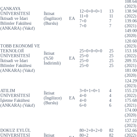
108.64
(2023)
ÇANKAYA
12+0+0+0+1
13
138.94
ÜNİVERSİTESİ
İktisat
11+0
11
(2022)
İktisadi ve İdari
(İngilizce)
EA
7+0
7
139.06
Bilimler Fakültesi
(Burslu)
7+0
7
(2021)
(ANKARA) (Vakıf)
149.00
(2020)
120.60
TOBB EKONOMİ VE
(2023)
TEKNOLOJİ
25+0+0+0+0
25
153.18
İktisat
ÜNİVERSİTESİ
25+0
25
(2022)
(%50
EA
İktisadi ve İdari
25+0
25
209.35
İndirimli)
Bilimler Fakültesi
25+0
25
(2021)
(ANKARA) (Vakıf)
181.00
(2020)
124.29
(2023)
ATILIM
3+0+1+0+1
4
155.23
İktisat
ÜNİVERSİTESİ
4+0
4
(2022)
(İngilizce)
EA
İşletme Fakültesi
4+0
4
175.68
(Burslu)
(ANKARA) (Vakıf)
6+0
6
(2021)
174.00
(2020)
127.22
(2023)
DOKUZ EYLÜL
80+2+0+2+0
82
152.66
ÜNİVERSİTESİ
İktisat
80+2
82
(2022)