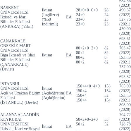
684.56
(2023)
BAŞKENT
İktisat
28+0+0+0+0
28
490.37
ÜNİVERSİTESİ
(İngilizce)
24+0
24
(2022)
İktisadi ve İdari
EA
(%50
23+0
23
527.76
Bilimler Fakültesi
İndirimli)
23+0
23
(2021)
(ANKARA) (Vakıf)
450.00
(2020)
693.61
ÇANAKKALE
(2023)
ONSEKİZ MART
80+2+0+2+0
82
703.47
ÜNİVERSİTESİ
80+2
82
(2022)
Biga İktisadi ve İdari
İktisat
EA
80+2
8
Dolma
Bilimler Fakültesi
80+2
82
(2021)
(ÇANAKKALE)
737.00
(Devlet)
(2020)
693.87
(2023)
İSTANBUL
150+4+0+4+0
158
765.09
ÜNİVERSİTESİ
İktisat
150+4
154
(2022)
Açık ve Uzaktan Eğitim
(Açıköğretim)
EA
150+4
52
Dolma
Fakültesi
(Açıköğretim)
150+4
154
(2021)
(İSTANBUL) (Devlet)
808.00
(2020)
ALANYA ALAADDİN
704.72
KEYKUBAT
50+2+0+2+0
53
(2023)
ÜNİVERSİTESİ
50+2
52
728.78
İktisat
EA
İktisadi, İdari ve Sosyal
—
—
(2022)