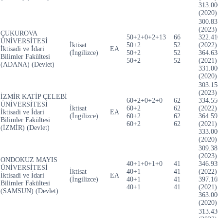
313.00
(2020)
300.83
(2023)
ÇUKUROVA
50+2+0+2+13
66
322.41
ÜNİVERSİTESİ
İktisat
50+2
52
(2022)
İktisadi ve İdari
EA
(İngilizce)
50+2
52
364.63
Bilimler Fakültesi
50+2
52
(2021)
(ADANA) (Devlet)
331.00
(2020)
303.15
(2023)
İZMİR KATİP ÇELEBİ
60+2+0+2+0
62
334.55
ÜNİVERSİTESİ
İktisat
60+2
62
(2022)
İktisadi ve İdari
EA
(İngilizce)
60+2
62
364.59
Bilimler Fakültesi
60+2
62
(2021)
(İZMİR) (Devlet)
333.00
(2020)
309.38
(2023)
ONDOKUZ MAYIS
40+1+0+1+0
41
346.93
ÜNİVERSİTESİ
İktisat
40+1
41
(2022)
İktisadi ve İdari
EA
(İngilizce)
40+1
41
397.16
Bilimler Fakültesi
40+1
41
(2021)
(SAMSUN) (Devlet)
363.00
(2020)
313.43