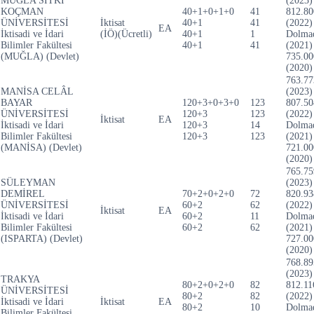
MUĞLA SITKI
(2023)
KOÇMAN
40+1+0+1+0
41
812.80
ÜNİVERSİTESİ
İktisat
40+1
41
(2022)
EA
İktisadi ve İdari
(İÖ)(Ücretli)
40+1
1
Dolma
Bilimler Fakültesi
40+1
41
(2021)
(MUĞLA) (Devlet)
735.00
(2020)
763.77
MANİSA CELÂL
(2023)
BAYAR
120+3+0+3+0
123
807.50
ÜNİVERSİTESİ
120+3
123
(2022)
İktisat
EA
İktisadi ve İdari
120+3
14
Dolma
Bilimler Fakültesi
120+3
123
(2021)
(MANİSA) (Devlet)
721.00
(2020)
765.75
SÜLEYMAN
(2023)
DEMİREL
70+2+0+2+0
72
820.93
ÜNİVERSİTESİ
60+2
62
(2022)
İktisat
EA
İktisadi ve İdari
60+2
11
Dolma
Bilimler Fakültesi
60+2
62
(2021)
(ISPARTA) (Devlet)
727.00
(2020)
768.89
(2023)
TRAKYA
80+2+0+2+0
82
812.11
ÜNİVERSİTESİ
80+2
82
(2022)
İktisadi ve İdari
İktisat
EA
80+2
10
Dolma
Bilimler Fakültesi