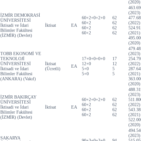
(2020)
463.69
(2023)
İZMİR DEMOKRASİ
60+2+0+2+0
62
477.68
ÜNİVERSİTESİ
60+2
62
(2022)
İktisadi ve İdari
İktisat
EA
60+2
62
524.91
Bilimler Fakültesi
60+2
62
(2021)
(İZMİR) (Devlet)
495.00
(2020)
479.48
TOBB EKONOMİ VE
(2023)
TEKNOLOJİ
17+0+0+0+0
17
254.79
ÜNİVERSİTESİ
İktisat
12+0
12
(2022)
EA
İktisadi ve İdari
(Ücretli)
5+0
5
287.64
Bilimler Fakültesi
5+0
5
(2021)
(ANKARA) (Vakıf)
363.00
(2020)
488.31
(2023)
İZMİR BAKIRÇAY
60+2+0+2+0
62
511.80
ÜNİVERSİTESİ
60+2
62
(2022)
İktisadi ve İdari
İktisat
EA
60+2
62
543.38
Bilimler Fakültesi
60+2
62
(2021)
(İZMİR) (Devlet)
522.00
(2020)
494.54
(2023)
SAKARYA
90+3+0+3+0
94
515.05