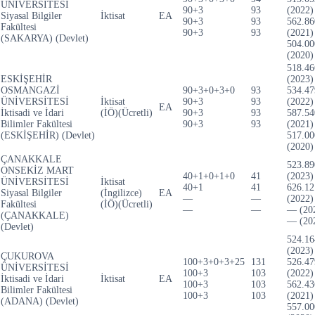
ÜNİVERSİTESİ
90+3
93
(2022)
Siyasal Bilgiler
İktisat
EA
90+3
93
562.86
Fakültesi
90+3
93
(2021)
(SAKARYA) (Devlet)
504.00
(2020)
518.46
ESKİŞEHİR
(2023)
OSMANGAZİ
90+3+0+3+0
93
534.47
ÜNİVERSİTESİ
İktisat
90+3
93
(2022)
EA
İktisadi ve İdari
(İÖ)(Ücretli)
90+3
93
587.54
Bilimler Fakültesi
90+3
93
(2021)
(ESKİŞEHİR) (Devlet)
517.00
(2020)
ÇANAKKALE
523.89
ONSEKİZ MART
40+1+0+1+0
41
(2023)
ÜNİVERSİTESİ
İktisat
40+1
41
626.12
Siyasal Bilgiler
(İngilizce)
EA
—
—
(2022)
Fakültesi
(İÖ)(Ücretli)
—
—
— (20
(ÇANAKKALE)
— (20
(Devlet)
524.16
(2023)
ÇUKUROVA
100+3+0+3+25
131
526.47
ÜNİVERSİTESİ
100+3
103
(2022)
İktisadi ve İdari
İktisat
EA
100+3
103
562.43
Bilimler Fakültesi
100+3
103
(2021)
(ADANA) (Devlet)
557.00