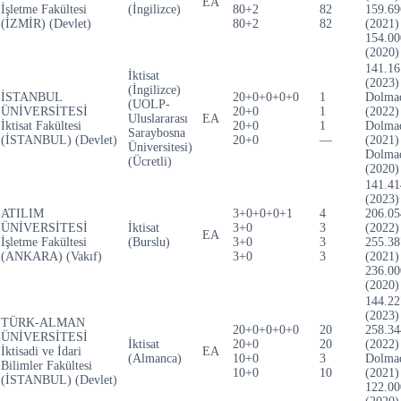
EA
İşletme Fakültesi
(İngilizce)
80+2
82
159.69
(İZMİR) (Devlet)
80+2
82
(2021)
154.00
(2020)
141.16
İktisat
(2023)
(İngilizce)
İSTANBUL
20+0+0+0+0
1
Dolma
(UOLP-
ÜNİVERSİTESİ
20+0
1
(2022)
Uluslararası
EA
İktisat Fakültesi
20+0
1
Dolma
Saraybosna
(İSTANBUL) (Devlet)
20+0
—
(2021)
Üniversitesi)
Dolma
(Ücretli)
(2020)
141.41
(2023)
ATILIM
3+0+0+0+1
4
206.05
ÜNİVERSİTESİ
İktisat
3+0
3
(2022)
EA
İşletme Fakültesi
(Burslu)
3+0
3
255.38
(ANKARA) (Vakıf)
3+0
3
(2021)
236.00
(2020)
144.22
(2023)
TÜRK-ALMAN
20+0+0+0+0
20
258.34
ÜNİVERSİTESİ
İktisat
20+0
20
(2022)
İktisadi ve İdari
EA
(Almanca)
10+0
3
Dolma
Bilimler Fakültesi
10+0
10
(2021)
(İSTANBUL) (Devlet)
122.00