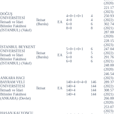
(2020)
221.17
(2023)
DOĞUŞ
4+0+1+0+1
4
250.93
ÜNİVERSİTESİ
İktisat
4+0
4
(2022)
İktisadi ve İdari
EA
(Burslu)
6+0
6
302.74
Bilimler Fakültesi
8+0
8
(2021)
(İSTANBUL) (Vakıf)
287.00
(2020)
228.15
(2023)
İSTANBUL BEYKENT
5+0+1+0+1
6
247.04
ÜNİVERSİTESİ
İktisat
5+0
5
(2022)
İktisadi ve İdari
EA
(Burslu)
6+0
6
291.76
Bilimler Fakültesi
6+0
6
(2021)
(İSTANBUL) (Vakıf)
248.00
(2020)
246.54
ANKARA HACI
(2023)
BAYRAM VELİ
140+4+0+4+0
146
289.37
ÜNİVERSİTESİ
140+4
144
(2022)
İktisat
EA
İktisadi ve İdari
140+4
144
308.57
Bilimler Fakültesi
140+4
144
(2021)
(ANKARA) (Devlet)
266.00
(2020)
253.07
(2023)
HASAN KALYONCU