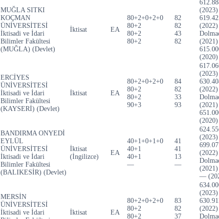
612.88
MUĞLA SITKI
(2023)
KOÇMAN
80+2+0+2+0
82
619.42
ÜNİVERSİTESİ
80+2
82
(2022)
İktisat
EA
İktisadi ve İdari
80+2
43
Dolma
Bilimler Fakültesi
80+2
82
(2021)
(MUĞLA) (Devlet)
615.00
(2020)
617.06
(2023)
ERCİYES
80+2+0+2+0
84
630.40
ÜNİVERSİTESİ
80+2
82
(2022)
İktisadi ve İdari
İktisat
EA
80+2
33
Dolma
Bilimler Fakültesi
90+3
93
(2021)
(KAYSERİ) (Devlet)
651.00
(2020)
624.55
BANDIRMA ONYEDİ
(2023)
EYLÜL
40+1+0+1+0
41
699.07
ÜNİVERSİTESİ
İktisat
40+1
41
EA
(2022)
İktisadi ve İdari
(İngilizce)
40+1
13
Dolma
Bilimler Fakültesi
—
—
(2021)
(BALIKESİR) (Devlet)
— (20
634.00
(2023)
MERSİN
80+2+0+2+0
83
630.91
ÜNİVERSİTESİ
80+2
82
(2022)
İktisadi ve İdari
İktisat
EA
80+2
37
Dolma