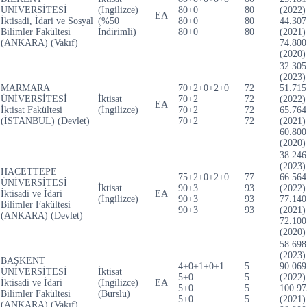
ÜNİVERSİTESİ
(İngilizce)
80+0
80
(2022)
EA
İktisadi, İdari ve Sosyal
(%50
80+0
80
44.307
Bilimler Fakültesi
İndirimli)
80+0
80
(2021)
(ANKARA) (Vakıf)
74.800
(2020)
32.305
(2023)
MARMARA
70+2+0+2+0
72
51.715
ÜNİVERSİTESİ
İktisat
70+2
72
(2022)
EA
İktisat Fakültesi
(İngilizce)
70+2
72
65.764
(İSTANBUL) (Devlet)
70+2
72
(2021)
60.800
(2020)
38.246
(2023)
HACETTEPE
75+2+0+2+0
77
66.564
ÜNİVERSİTESİ
İktisat
90+3
93
(2022)
İktisadi ve İdari
EA
(İngilizce)
90+3
93
77.140
Bilimler Fakültesi
90+3
93
(2021)
(ANKARA) (Devlet)
72.100
(2020)
58.698
(2023)
BAŞKENT
4+0+1+0+1
5
90.069
ÜNİVERSİTESİ
İktisat
5+0
5
(2022)
İktisadi ve İdari
(İngilizce)
EA
5+0
5
100.97
Bilimler Fakültesi
(Burslu)
5+0
5
(2021)
(ANKARA) (Vakıf)