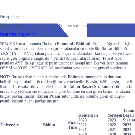
Hesap Oluştur
Ücretsiz kaydol, sınırsız video içerikler ve soru çözümleri ile sınava hazırlan!
ÜCRETSİZ KAYDOL
2024 YKS maratonunda
İktisat (Ekonomi) Bölümü
düşünen öğrenciler için
son 4 yılın taban puanları ve başarı sıralamalarını derledik. İktisat Bölümü
YKS (TYT – AYT) taban puanları, başarı sıralamaları, kontenjan ve yerleşen
sayısı gibi bilgilere aşağıdaki 4 yıllık tablodan ulaşabilirsin. İktisat taban
puanları AYT’de eşit ağırlık puan türünden hesaplanır. Bu verilerin tamamı
ÖSYM ve YÖK – YÖKATLAS tarafından yayınlanan en güncel verilerdir.
NOT:
İktisat taban puanları tablosunda
Bölüm
sütununda burs durumu
belirtilmeyen okullar ücretsiz eğitim vermektedir. Burslu, %50 burslu, ücretli
ibareleri ise vakıf üniversitelerine aittir.
Taban Başarı Sıralaması
sütununda
üniversite yerleştirme sonuçlarına göre bölüme en son giren kişinin sıralama
bilgisi paylaşılmıştır.
Taban Puanı
sütununda ise bölüme giren en düşük
puanlı kişinin puanı paylaşılmıştır.
Taban
Kontenjan
Yerleşen
Başarı
2023
2023
Sırala
Puan
Üniversite
Bölüm
2022
2022
2023
Türü
2021
2021
2022
2020
2020
2021