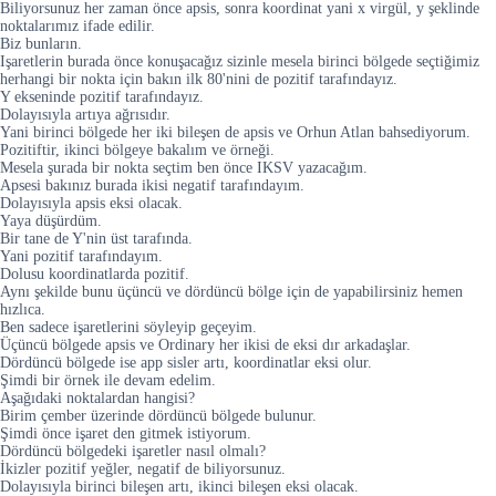
Biliyorsunuz her zaman önce apsis, sonra koordinat yani x virgül, y şeklinde
noktalarımız ifade edilir.
Biz bunların.
Işaretlerin burada önce konuşacağız sizinle mesela birinci bölgede seçtiğimiz
herhangi bir nokta için bakın ilk 80'nini de pozitif tarafındayız.
Y ekseninde pozitif tarafındayız.
Dolayısıyla artıya ağrısıdır.
Yani birinci bölgede her iki bileşen de apsis ve Orhun Atlan bahsediyorum.
Pozitiftir, ikinci bölgeye bakalım ve örneği.
Mesela şurada bir nokta seçtim ben önce IKSV yazacağım.
Apsesi bakınız burada ikisi negatif tarafındayım.
Dolayısıyla apsis eksi olacak.
Yaya düşürdüm.
Bir tane de Y'nin üst tarafında.
Yani pozitif tarafındayım.
Dolusu koordinatlarda pozitif.
Aynı şekilde bunu üçüncü ve dördüncü bölge için de yapabilirsiniz hemen
hızlıca.
Ben sadece işaretlerini söyleyip geçeyim.
Üçüncü bölgede apsis ve Ordinary her ikisi de eksi dır arkadaşlar.
Dördüncü bölgede ise app sisler artı, koordinatlar eksi olur.
Şimdi bir örnek ile devam edelim.
Aşağıdaki noktalardan hangisi?
Birim çember üzerinde dördüncü bölgede bulunur.
Şimdi önce işaret den gitmek istiyorum.
Dördüncü bölgedeki işaretler nasıl olmalı?
İkizler pozitif yeğler, negatif de biliyorsunuz.
Dolayısıyla birinci bileşen artı, ikinci bileşen eksi olacak.