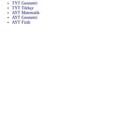
TYT Geometri
TYT Türkçe
AYT Matematik
AYT Geometri
AYT Fizik
AYT Kimya
AYT Biyoloji
AYT Türk Dili ve Edebiyatı
AYT Coğrafya
11. Sınıf Matematik
LGS Matematik
LGS Türkçe
LGS Fen Bilimleri
LGS İnkılap Tarihi
7. Sınıf Matematik
7. Sınıf Türkçe
7. Sınıf Fen Bilimleri
7. Sınıf Sosyal Bilgiler
Popüler Üniteler
Limit ve Süreklilik
Türev
İntegral
Üslü Sayılar
Polinomlar
Fonksiyonlar
Problemler