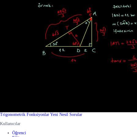
Trigonometrik Fonksiyonlar Yeni Nesil Sorular
Kullanıcılar
Öğrenci