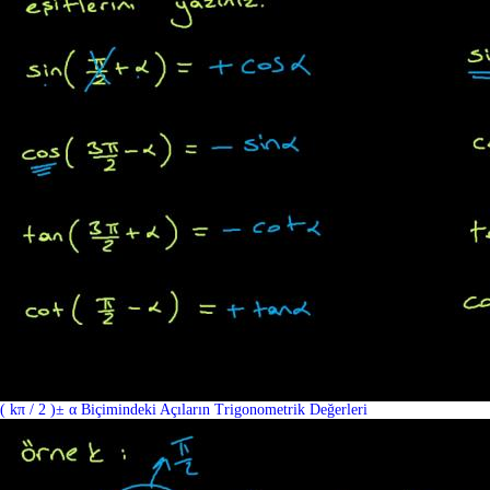
( kπ / 2 )± α Biçimindeki Açıların Trigonometrik Değerleri