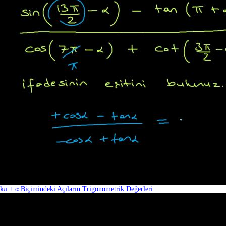
kπ ± α Biçimindeki Açıların Trigonometrik Değerleri