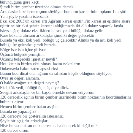
bulunduğuna göre kaçtı.
Şimdi birim çember üzerinde olması demek.
Arkadaşlar bize hemen şunu söylüyor bunların karelerinin toplamı 1'e eşittir.
Yani şöyle yazalım isterseniz.
Eksi kök 2003'ün karesi artı Ağa'nın karesi eşittir 1'in karesi şu eşitlikte akare
eşittir ne bir eksi şehrin karesini aldığımızda iki ölü dokuz yapacak fayda
işlerse eğer, dokuz eksi ikiden burası yedi bölüğü dokuz gelir.
Kare kökünü alırsam arkadaşlar şimdiki değer gelecektir.
Burada ya eksi kök yedi, bölüğü üç gelecektir Almus ya da artı kök yedi
bölüğü üç gelecekti şimdi burada.
Bölge işte işin içine giriyor.
Üçüncü bölgede yemiştim.
Üçüncü bölgedeki işaretler neydi?
Her ikisinin birden eksi olması lazım noktaların.
Dolayısıyla bakın zaten apsesi eksi.
Bunun koordinat olan ağının da sıfırdan küçük olduğunu söylüyor.
Oysa şu değeri alamam.
O halde ayağımızın değeri neymiş?
Eksi kök yedi, bölüğü üç müş diyebiliriz.
Sevgili arkadaşlar ve bir başka örnekle devam ediyorum.
120 derecelik açının birim çember üzerindeki bitim noktasının koordinatlarını
bulunuz diyor.
Hemen birim çember bakın aşağıda.
Burada ne yapacağız?
120 dereceyi bir gösterelim isterseniz.
Şöyle bir açığıdır arkadaşlar.
Niye burası doksan otuz derece daha dönecek ki değil mi?
120 derece olsun.