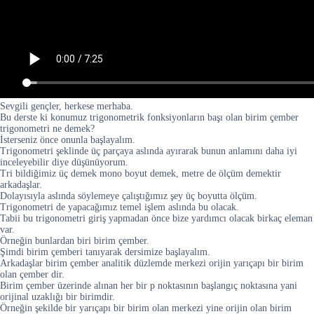
Sevgili gençler, herkese merhaba.
Bu derste ki konumuz trigonometrik fonksiyonların başı olan birim çember
trigonometri ne demek?
İsterseniz önce onunla başlayalım.
Trigonometri şeklinde üç parçaya aslında ayırarak bunun anlamını daha iyi
inceleyebilir diye düşünüyorum.
Tri bildiğimiz üç demek mono boyut demek, metre de ölçüm demektir
arkadaşlar.
Dolayısıyla aslında söylemeye çalıştığımız şey üç boyutta ölçüm.
Trigonometri de yapacağımız temel işlem aslında bu olacak.
Tabii bu trigonometri giriş yapmadan önce bize yardımcı olacak birkaç eleman
var.
Örneğin bunlardan biri birim çember.
Şimdi birim çemberi tanıyarak dersimize başlayalım.
Arkadaşlar birim çember analitik düzlemde merkezi orijin yarıçapı bir birim
olan çember dir.
Birim çember üzerinde alınan her bir p noktasının başlangıç noktasına yani
orijinal uzaklığı bir birimdir.
Örneğin şekilde bir yarıçapı bir birim olan merkezi yine orijin olan birim