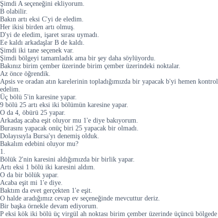
Şimdi A seçeneğini ekliyorum.
B olabilir.
Bakın artı eksi C'yi de eledim.
Her ikisi birden artı olmuş.
D'yi de eledim, işaret sırası uymadı.
Ee kaldı arkadaşlar B de kaldı.
Şimdi iki tane seçenek var.
Şimdi bölgeyi tamamladık ama bir şey daha söylüyordu.
Bakınız birim çember üzerinde birim çember üzerindeki noktalar.
Az önce öğrendik.
Apsis ve oradan atın karelerinin topladığımızda bir yapacak b'yi hemen kontrol
edelim.
Üç bölü 5'in karesine yapar.
9 bölü 25 artı eksi iki bölümün karesine yapar.
O da 4, öbürü 25 yapar.
Arkadaş acaba eşit oluyor mu 1'e diye bakıyorum.
Burasını yapacak onüç biri 25 yapacak bir olmadı.
Dolayısıyla Bursa'yı denemiş olduk.
Bakalım edebini oluyor mu?
1.
Bölük 2'nin karesini aldığımızda bir birlik yapar.
Artı eksi 1 bölü iki karesini aldım.
O da bir bölük yapar.
Acaba eşit mi 1'e diye.
Baktım da evet gerçekten 1'e eşit.
O halde aradığımız cevap ev seçeneğinde mevcuttur deriz.
Bir başka örnekle devam ediyorum.
P eksi kök iki bölü üç virgül ah noktası birim çember üzerinde üçüncü bölgede