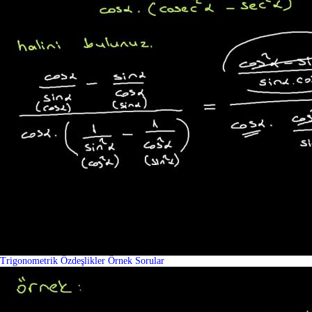
Trigonometrik Özdeşlikler Örnek Sorular