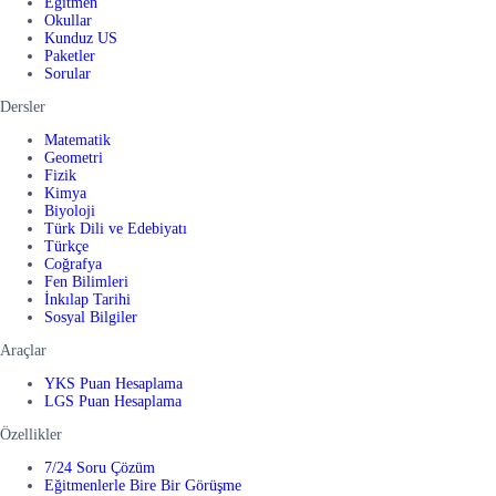
Eğitmen
Okullar
Kunduz US
Paketler
Sorular
Dersler
Matematik
Geometri
Fizik
Kimya
Biyoloji
Türk Dili ve Edebiyatı
Türkçe
Coğrafya
Fen Bilimleri
İnkılap Tarihi
Sosyal Bilgiler
Araçlar
YKS Puan Hesaplama
LGS Puan Hesaplama
Özellikler
7/24 Soru Çözüm
Eğitmenlerle Bire Bir Görüşme