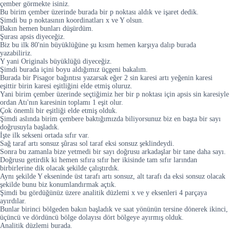
çember görmekte isiniz.
Bu birim çember üzerinde burada bir p noktası aldık ve işaret dedik.
Şimdi bu p noktasının koordinatları x ve Y olsun.
Bakın hemen bunları düşürdüm.
Şurası apsis diyeceğiz.
Biz bu ilk 80'nin büyüklüğüne şu kısım hemen karşıya dalıp burada
yazabiliriz.
Y yani Originals büyüklüğü diyeceğiz.
Şimdi burada içini boyu aldığımız üçgeni bakalım.
Burada bir Pisagor bağıntısı yazarsak eğer 2 sin karesi artı yeğenin karesi
eşittir birin karesi eşitliğini elde etmiş oluruz.
Yani birim çember üzerinde seçtiğimiz her bir p noktası için apsis sin karesiyle
ordan Atı'nın karesinin toplamı 1 eşit olur.
Çok önemli bir eşitliği elde etmiş olduk.
Şimdi aslında birim çembere baktığımızda biliyorsunuz biz en başta bir sayı
doğrusuyla başladık.
İşte ilk sekseni ortada sıfır var.
Sağ taraf artı sonsuz şûrası sol taraf eksi sonsuz şeklindeydi.
Sonra bu zamanla bize yetmedi bir sayı doğrusu arkadaşlar bir tane daha sayı.
Doğrusu getirdik ki hemen sıfıra sıfır her ikisinde tam sıfır larından
birbirlerine dik olacak şekilde çalıştırdık.
Aynı şekilde Y ekseninde üst tarafı artı sonsuz, alt tarafı da eksi sonsuz olacak
şekilde bunu biz konumlandırmak açtık.
Şimdi bu gördüğünüz üzere analitik düzlemi x ve y eksenleri 4 parçaya
ayırdılar.
Bunlar birinci bölgeden bakın başladık ve saat yönünün tersine dönerek ikinci,
üçüncü ve dördüncü bölge dolayısı dört bölgeye ayırmış olduk.
Analitik düzlemi burada.