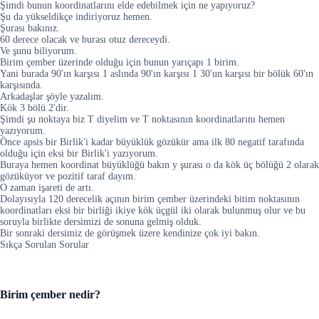
Şimdi bunun koordinatlarını elde edebilmek için ne yapıyoruz?
Şu da yükseldikçe indiriyoruz hemen.
Şurası bakınız.
60 derece olacak ve burası otuz dereceydi.
Ve şunu biliyorum.
Birim çember üzerinde olduğu için bunun yarıçapı 1 birim.
Yani burada 90'ın karşısı 1 aslında 90'ın karşısı 1 30'un karşısı bir bölük 60'ın
karşısında.
Arkadaşlar şöyle yazalım.
Kök 3 bölü 2'dir.
Şimdi şu noktaya biz T diyelim ve T noktasının koordinatlarını hemen
yazıyorum.
Önce apsis bir Birlik'i kadar büyüklük gözükür ama ilk 80 negatif tarafında
olduğu için eksi bir Birlik'i yazıyorum.
Buraya hemen koordinat büyüklüğü bakın y şurası o da kök üç bölüğü 2 olarak
gözüküyor ve pozitif taraf dayım.
O zaman işareti de artı.
Dolayısıyla 120 derecelik açının birim çember üzerindeki bitim noktasının
koordinatları eksi bir birliği ikiye kök üçgül iki olarak bulunmuş olur ve bu
soruyla birlikte dersimizi de sonuna gelmiş olduk.
Bir sonraki dersimiz de görüşmek üzere kendinize çok iyi bakın.
Sıkça Sorulan Sorular
Birim çember nedir?