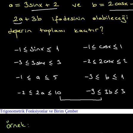
Trigonometrik Fonksiyonlar ve Birim Çember