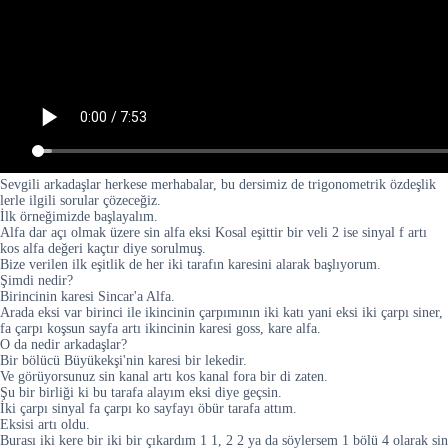
Sevgili arkadaşlar herkese merhabalar, bu dersimiz de trigonometrik özdeşlik
lerle ilgili sorular çözeceğiz.
İlk örneğimizde başlayalım.
Alfa dar açı olmak üzere sin alfa eksi Kosal eşittir bir veli 2 ise sinyal f artı
kos alfa değeri kaçtır diye sorulmuş.
Bize verilen ilk eşitlik de her iki tarafın karesini alarak başlıyorum.
Şimdi nedir?
Birincinin karesi Sincar'a Alfa.
Arada eksi var birinci ile ikincinin çarpımının iki katı yani eksi iki çarpı siner,
fa çarpı koşsun sayfa artı ikincinin karesi goss, kare alfa.
O da nedir arkadaşlar?
Bir bölücü Büyükekşi'nin karesi bir lekedir.
Ve görüyorsunuz sin kanal artı kos kanal fora bir di zaten.
Şu bir birliği ki bu tarafa alayım eksi diye geçsin.
İki çarpı sinyal fa çarpı ko sayfayı öbür tarafa attım.
Eksisi artı oldu.
Burası iki kere bir iki bir çıkardım 1 1, 2 2 ya da söylersem 1 bölü 4 olarak sin