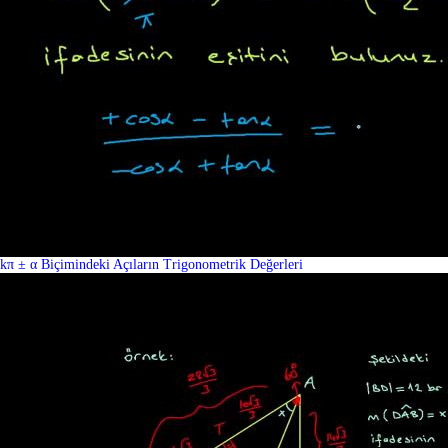
kπ ± α Biçimindeki Açıların Trigonometrik Değerleri