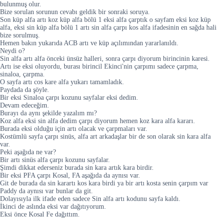
bulunmuş olur.
Bize sorulan sorunun cevabı geldik bir sonraki soruya.
Son küp alfa artı koz küp alfa bölü 1 eksi alfa çarptık o sayfam eksi koz küp
alfa, eksi sin küp alfa bölü 1 artı sin alfa çarpı kos alfa ifadesinin en sağda hali
bize sorulmuş.
Hemen bakın yukarıda ACB artı ve küp açılımından yararlanıldı.
Neydi o?
Sin alfa artı alfa önceki ünsüz halleri, sonra çarpı diyorum birincinin karesi.
Artı ise eksi oluyordu, burası birincil Ekinci'nin çarpımı sadece çarpma,
sinaloa, çarpma.
O sayfa artı cos kare alfa yukarı tamamladık.
Paydada da şöyle.
Bir eksi Sinaloa çarpı kozunu sayfalar eksi dedim.
Devam edeceğim.
Burayı da aynı şekilde yazalım mı?
Koz alfa eksi sin alfa dedim çarpı diyorum hemen koz kara alfa kararı.
Burada eksi olduğu için artı olacak ve çarpmaları var.
Kostümlü sayfa çarpı sinüs, alfa art arkadaşlar bir de son olarak sin kara alfa
var.
Peki aşağıda ne var?
Bir artı sinüs alfa çarpı kozunu sayfalar.
Şimdi dikkat ederseniz burada sin kara artık kara birdir.
Bir eksi PFA çarpı Kosal, FA aşağıda da aynısı var.
Git de burada da sin karartı kos kara birdi ya bir artı kosta senin çarpım var
Paddy da aynısı var bunlar da git.
Dolayısıyla ilk ifade eden sadece Sin alfa artı kodunu sayfa kaldı.
İkinci de aslında eksi var dağıtıyorum.
Eksi önce Kosal Fe dağıttım.