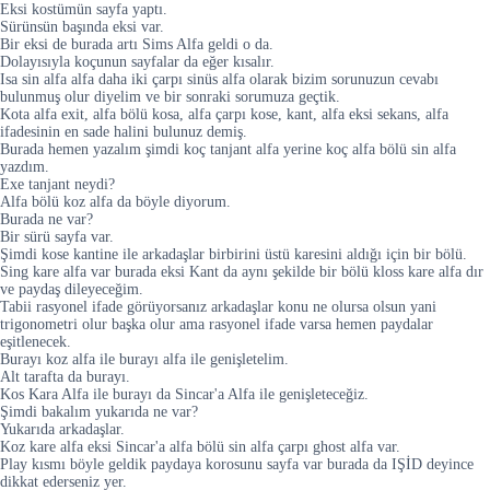
Eksi kostümün sayfa yaptı.
Sürünsün başında eksi var.
Bir eksi de burada artı Sims Alfa geldi o da.
Dolayısıyla koçunun sayfalar da eğer kısalır.
Isa sin alfa alfa daha iki çarpı sinüs alfa olarak bizim sorunuzun cevabı
bulunmuş olur diyelim ve bir sonraki sorumuza geçtik.
Kota alfa exit, alfa bölü kosa, alfa çarpı kose, kant, alfa eksi sekans, alfa
ifadesinin en sade halini bulunuz demiş.
Burada hemen yazalım şimdi koç tanjant alfa yerine koç alfa bölü sin alfa
yazdım.
Exe tanjant neydi?
Alfa bölü koz alfa da böyle diyorum.
Burada ne var?
Bir sürü sayfa var.
Şimdi kose kantine ile arkadaşlar birbirini üstü karesini aldığı için bir bölü.
Sing kare alfa var burada eksi Kant da aynı şekilde bir bölü kloss kare alfa dır
ve paydaş dileyeceğim.
Tabii rasyonel ifade görüyorsanız arkadaşlar konu ne olursa olsun yani
trigonometri olur başka olur ama rasyonel ifade varsa hemen paydalar
eşitlenecek.
Burayı koz alfa ile burayı alfa ile genişletelim.
Alt tarafta da burayı.
Kos Kara Alfa ile burayı da Sincar'a Alfa ile genişleteceğiz.
Şimdi bakalım yukarıda ne var?
Yukarıda arkadaşlar.
Koz kare alfa eksi Sincar'a alfa bölü sin alfa çarpı ghost alfa var.
Play kısmı böyle geldik paydaya korosunu sayfa var burada da IŞİD deyince
dikkat ederseniz yer.