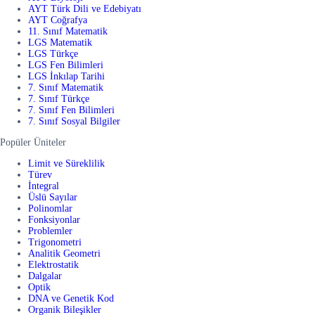
AYT Türk Dili ve Edebiyatı
AYT Coğrafya
11. Sınıf Matematik
LGS Matematik
LGS Türkçe
LGS Fen Bilimleri
LGS İnkılap Tarihi
7. Sınıf Matematik
7. Sınıf Türkçe
7. Sınıf Fen Bilimleri
7. Sınıf Sosyal Bilgiler
Popüler Üniteler
Limit ve Süreklilik
Türev
İntegral
Üslü Sayılar
Polinomlar
Fonksiyonlar
Problemler
Trigonometri
Analitik Geometri
Elektrostatik
Dalgalar
Optik
DNA ve Genetik Kod
Organik Bileşikler