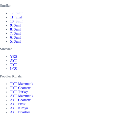
Sınıflar
12. Sınıf
11. Sınıf
10. Sınıf
9. Sınıf
8. Sınıf
7. Sınıf
6. Sınıf
5. Sınıf
Sınavlar
YKS
AYT
TYT
LGS
Popüler Kurslar
TYT Matematik
TYT Geometri
TYT Türkçe
AYT Matematik
AYT Geometri
AYT Fizik
AYT Kimya
AYT Biyoloji