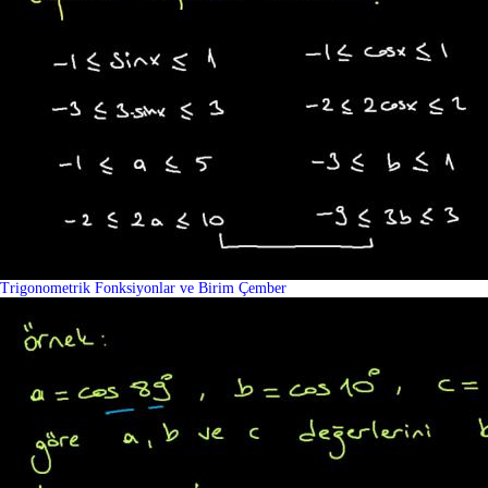
Trigonometrik Fonksiyonlar ve Birim Çember