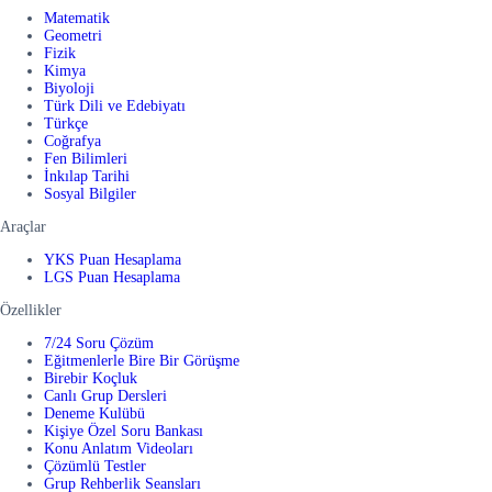
Matematik
Geometri
Fizik
Kimya
Biyoloji
Türk Dili ve Edebiyatı
Türkçe
Coğrafya
Fen Bilimleri
İnkılap Tarihi
Sosyal Bilgiler
Araçlar
YKS Puan Hesaplama
LGS Puan Hesaplama
Özellikler
7/24 Soru Çözüm
Eğitmenlerle Bire Bir Görüşme
Birebir Koçluk
Canlı Grup Dersleri
Deneme Kulübü
Kişiye Özel Soru Bankası
Konu Anlatım Videoları
Çözümlü Testler
Grup Rehberlik Seansları