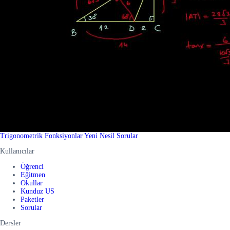
Trigonometrik Fonksiyonlar Yeni Nesil Sorular
Kullanıcılar
Öğrenci
Eğitmen
Okullar
Kunduz US
Paketler
Sorular
Dersler