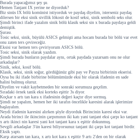
Burada yapacağımız şey şu.
Hemen Tanjant IX yerine ne diyorduk?
Biz sinüs IX bölü komünist istiyorduk ve paydaş diyelim, isterseniz paydaş
dilersen bir eksi sinik sivillik lökosit de kosif seksi, sinik sembolü seks olur.
Şimdi birinci ifade yazalım sinik bölü klasik seksi sin x burada paydaya geldi
demiştik.
Şurası.
Tosic seksi, sinik, büyülü ASICS gelmişti ama hocam burada bir bölü var evet
onu zaten ters çevireceğiz.
Eksisi var hemen ters çeviriyorum ASICS bölü.
Tosic seksi, sinik olarak yazdım.
Şimdi burada bunların paydalar aynı, ortak paydada yazarsam onu ne olur
arkadaşlar?
Sinik, seksi, kosif bölü.
Klasik, seksi, sinik soğur, gördüğünüz gibi pay ve Payza birbirinin ekserisi.
Oysa bu iki ifade birbirine bölümümüzde eksi bir olarak ifadenin en sade
halini bulmuş oluruz.
Diyelim ve vakit kaybetmeden bir sonraki sorumuza geçelim.
Sıradaki örnek tanik eksi korteks eşittir 3s diyor.
Koçkar x artı tan kara x ifadesinin değeri kaçtır diye sormuş.
Şimdi ne yapalım, hemen her iki tarafın öncelikle karesini alarak işlerimize
başlayalım.
Neydi ifadenin karesini alırken şöyle diyorduk Birincinin karesi eksi var.
Arada birinci ile ikincinin çarpımının iki katı yani tanjant eksi çarpı ko tanjant
x artı ikinci nin karesi yani kot tanjant kara x eşittir dokunmuş.
Sevgili arkadaşlar 3'ün karesi biliyorsunuz tanjant iki çarpı kot tanjant birdir.
Eksik yaptı.
Karşı atarsam tan kara, x artı kot kara x eşittir 9 artı 2'den on bir olarak