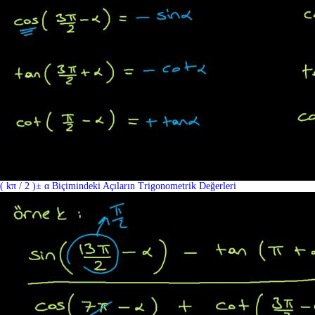
( kπ / 2 )± α Biçimindeki Açıların Trigonometrik Değerleri