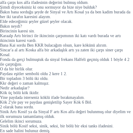
alfa çarpı kos alfa ifadesinin değerini bulmuş oldum.
Şimdi diyeceksiniz ki onu sormuyor da bize niye bulduk?
Bakın bana sorduğu şeyde de Sinyal ve Artı Kosal ya da ben kadim burada da
her iki tarafın karesini alayım.
Elde edeceğimiz şeyler güzel şeyler olacak.
Bakın neydi?
Birincinin karesi sin.
Karaalp Artı birinci ile ikincinin çarpımının iki katı vardı burada ve artı
ikincinin karesi vardı.
Bana Kai sordu Ben KKR bulacağım olsun, kare kökünü alırım.
Sincar'a al artı Koska alfa bir arkadaşlık artı ya zaten iki çarpı siner çarpı
Kosal.
Fonda da gerçi bulmuştuk da sinyal frekans Halfeli geçmiş olduk 1 böyle 4 2
ile çarptığını.
O da bir birlik olur.
Paydası eşitler sembolü oldu 2 kere 1 2.
Bir topladım 3 bölü iki oldu.
Kkr değeri o zaman kalmışız.
Nedir arkadaşlar?
Kök üç bölü kök ikidir.
Yine paydada isterseniz köklü ifade bırakmayalım.
Kök 2'yle pay ve paydası genişletilip Sayer Kök 6 Böl.
2 olarak bana sordu.
Sinik Artı Kosif ya da Sinyal F artı Kos alfa değeri bulunmuş olur diyelim ve
ilk sorumuzu tamamlamış olduk.
Gelelim ikinci sorumuza.
Sinik bölü Kosif seksi, sinik, seksi, bir bölü bir eksi tanks ifadesini.
En sade halini bulunuz demiş.