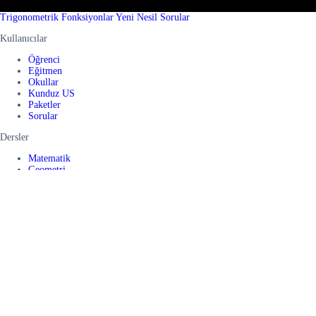
Trigonometrik Fonksiyonlar Yeni Nesil Sorular
Kullanıcılar
Öğrenci
Eğitmen
Okullar
Kunduz US
Paketler
Sorular
Dersler
Matematik
Geometri
Fizik
Kimya
Biyoloji
Türk Dili ve Edebiyatı
Türkçe
Coğrafya
Fen Bilimleri
İnkılap Tarihi
Sosyal Bilgiler
Araçlar
YKS Puan Hesaplama