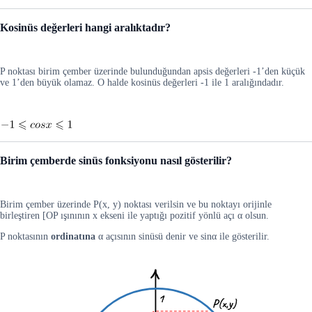
Kosinüs değerleri hangi aralıktadır?
P noktası birim çember üzerinde bulunduğundan apsis değerleri -1’den küçük
ve 1’den büyük olamaz. O halde kosinüs değerleri -1 ile 1 aralığındadır.
Birim çemberde sinüs fonksiyonu nasıl gösterilir?
Birim çember üzerinde P(x, y) noktası verilsin ve bu noktayı orijinle
birleştiren [OP ışınının x ekseni ile yaptığı pozitif yönlü açı α olsun.
P noktasının
ordinatına
α açısının sinüsü denir ve sinα ile gösterilir.