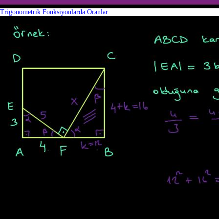
Trigonometrik Fonksiyonlarda Oranlar