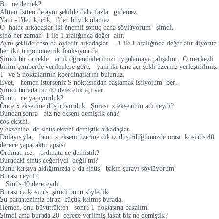
Bu ne demek?
Alttan üstten de aynı şekilde daha fazla gidemez.
Yani -1'den küçük, 1'den büyük olamaz.
O halde arkadaşlar iki önemli sonuç daha söylüyorum şimdi.
sinα her zaman -1 ile 1 aralığında değer alır.
Aynı şekilde cosα da öyledir arkadaşlar. -1 ile 1 aralığında değer alır diyoruz
her iki trigonometrik fonksiyon da.
Şimdi bir örnekle artık öğrendiklerimizi uygulamaya çalışalım. O merkezli
birim çemberde verilenlere göre, yani iki tane açı şekli üzerine yerleştirilmiş.
T ve S noktalarının koordinatlarını bulunuz.
Evet, hemen isterseniz S noktasından başlamak istiyorum ben.
Şimdi burada bir 40 derecelik açı var.
Bunu ne yapıyorduk?
Önce x eksenine düşürüyorduk. Şurası, x ekseninin adı neydi?
Bundan sonra biz ne ekseni demiştik ona?
cos ekseni.
y eksenine de sinüs ekseni demiştik arkadaşlar.
Dolayısıyla, bunu x ekseni üzerine dik iz düşürdüğümüzde orası kosinüs 40
derece yapacaktır apsisi.
Ordinatı ise, ordinata ne demiştik?
Buradaki sinüs değeriydi değil mi?
Bunu karşıya aldığımızda o da sinüs bakın şurayı söylüyorum.
Burası neydi?
Sinüs 40 dereceydi.
Burası da kosinüs şimdi bunu söyledik.
Şu parantezimiz biraz küçük kalmış burada.
Hemen, onu büyüttükten sonra T noktasına bakalım.
Şimdi ama burada 20 derece verilmiş fakat biz ne demiştik?