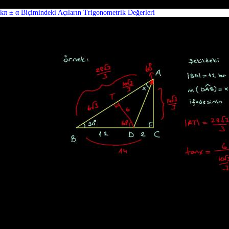
kπ ± α Biçimindeki Açıların Trigonometrik Değerleri