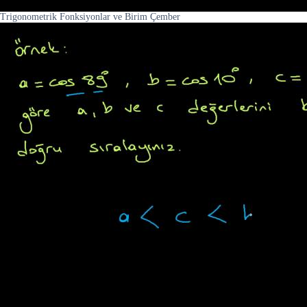
Trigonometrik Fonksiyonlar ve Birim Çember