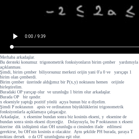
Merhaba arkadaşlar.
Bu dersteki konumuz trigonometrik fonksiyonların birim çember yardımıyla
açıklanması.
Şimdi, birim çember biliyorsunuz merkezi orijin yani 0'a 0 ve yarıçapı 1
birim olan çemberdi.
Birim çember üzerinde aldığımız bir P(x,y) noktasını hemen orijinle
birleştirelim.
Buradaki OP yarıçap olur ve uzunluğu 1 birim olur arkadaşlar.
Burada OP bir ışındır.
x ekseniyle yaptığı pozitif yönlü açıya bunun biz α diyelim.
Şimdi P noktasının apsis ve ordinatının büyüklüklerini trigonometrik
fonksiyonlarla açıklamaya çalışacağız.
Arkadaşlar, x eksenine bundan sonra biz kosinüs ekseni, y eksenine de
bundan sonra sinüs ekseni diyeceğiz. Dolayısıyla, bu P noktasının x ekseni
üzerine dik izdüşümü olan OH uzunluğu α cinsinden ifade edilmesi
gerekirse, bu OH'nin kosinüs α olacaktır. Aynı şekilde PH burada, şuraya T
noktası dersek o da OT uzunluğuna eşit olur.