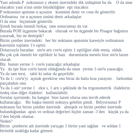
Yani aslında P noktasının y ekseni üzerindeki dik izdüşümü bu da. O da sinα
olacaktır yani α'nın sinüs büyüklüğüne eşit olacaktır.
P noktasının apsisine α açısının kosinüsü denir ve cosα ile gösterilir.
Ordinatına ise α açısının sinüsü denir arkadaşlar.
O da sinα biçiminde gösterilir.
Şimdi burada önemli birkaç tane sonucumuz da var.
Burada POH üçgenine bakacak olursak ve bu üçgende bir Pisagor bağıntısı
yazarsak, biz ne demiştik?
Birim çember üzerindeki her bir noktanın apsisinin karesiyle ordinatının
karesinin toplamı 1'e eşittir.
Dolayısıyla buradan sin²α artı cos²α eşittir 1 eşitliğini elde etmiş olduk.
Bu çok çok önemli bir eşitliktir ki bazı durumlarda mesela bize sin²α lazım
olacak.
Biz bunun yerine 1- cos²α yazacağız arkadaşlar.
Ya da işte bize cos²α lazım olduğunda da onun yerine 1-sin²α yazacağız.
Ya da tam tersi, tabii ki onlar da geçerlidir.
Ya da 1- cos²α'yı açmak gerekirse onu biraz da hatta kısa yazayım. farkından
parçaladım onu.
Ya da 1-sin² yerine 1 eksi s, 1 artı s şeklinde de bu trigonometrik ifadelerin
özdeş olan diğer ifadeleri kullanılabilir.
Sorular içerisinde, bu hangisi bize lazım olursa onu tercih ederek
kullanacağız. Bir başka önemli noktaya gelelim şimdi. Biliyorsunuz P
noktasını biz birim çember üzerinde almıştık ve birim çember üzerinde
bulunduğundan apsis ve ordinat değerleri hiçbir zaman -1'den küçük ya da
1'den büyük olamaz.
Neden?
Birim çemberin adı üzerinde yarıçapı 1 birim yani sağdan ve soldan 1
birimlik uzaklığa kadar gitmesi.