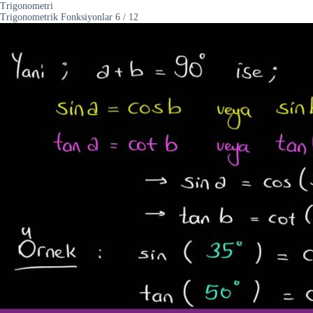
Trigonometri
Trigonometrik Fonksiyonlar
6
/
12