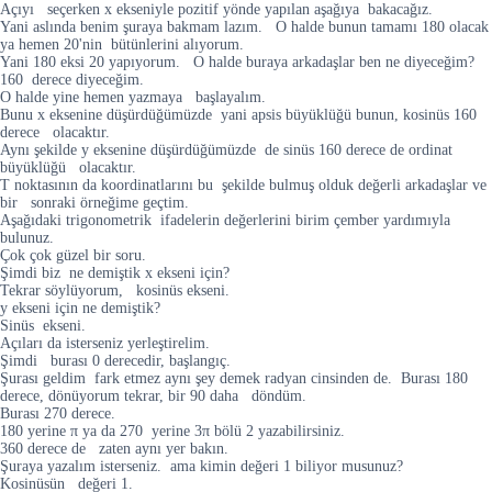
Açıyı seçerken x ekseniyle pozitif yönde yapılan aşağıya bakacağız.
Yani aslında benim şuraya bakmam lazım. O halde bunun tamamı 180 olacak
ya hemen 20'nin bütünlerini alıyorum.
Yani 180 eksi 20 yapıyorum. O halde buraya arkadaşlar ben ne diyeceğim?
160 derece diyeceğim.
O halde yine hemen yazmaya başlayalım.
Bunu x eksenine düşürdüğümüzde yani apsis büyüklüğü bunun, kosinüs 160
derece olacaktır.
Aynı şekilde y eksenine düşürdüğümüzde de sinüs 160 derece de ordinat
büyüklüğü olacaktır.
T noktasının da koordinatlarını bu şekilde bulmuş olduk değerli arkadaşlar ve
bir sonraki örneğime geçtim.
Aşağıdaki trigonometrik ifadelerin değerlerini birim çember yardımıyla
bulunuz.
Çok çok güzel bir soru.
Şimdi biz ne demiştik x ekseni için?
Tekrar söylüyorum, kosinüs ekseni.
y ekseni için ne demiştik?
Sinüs ekseni.
Açıları da isterseniz yerleştirelim.
Şimdi burası 0 derecedir, başlangıç.
Şurası geldim fark etmez aynı şey demek radyan cinsinden de. Burası 180
derece, dönüyorum tekrar, bir 90 daha döndüm.
Burası 270 derece.
180 yerine π ya da 270 yerine 3π bölü 2 yazabilirsiniz.
360 derece de zaten aynı yer bakın.
Şuraya yazalım isterseniz. ama kimin değeri 1 biliyor musunuz?
Kosinüsün değeri 1.