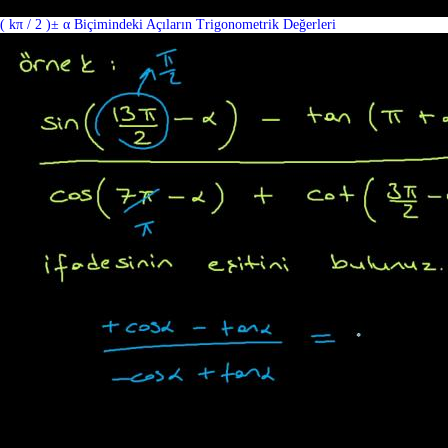
( kπ / 2 )± α Biçimindeki Açıların Trigonometrik Değerleri