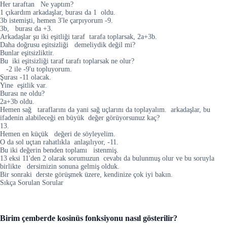
Her taraftan Ne yaptım?
1 çıkardım arkadaşlar, burası da 1 oldu.
3b istemişti, hemen 3'le çarpıyorum -9.
3b, burası da +3.
Arkadaşlar şu iki eşitliği taraf tarafa toplarsak, 2a+3b.
Daha doğrusu eşitsizliği demeliydik değil mi?
Bunlar eşitsizliktir.
Bu iki eşitsizliği taraf tarafı toplarsak ne olur?
-2 ile -9'u topluyorum.
Şurası -11 olacak.
Yine eşitlik var.
Burası ne oldu?
2a+3b oldu.
Hemen sağ taraflarını da yani sağ uçlarını da toplayalım. arkadaşlar, bu
ifadenin alabileceği en büyük değer görüyorsunuz kaç?
13.
Hemen en küçük değeri de söyleyelim.
O da sol uçtan rahatlıkla anlaşılıyor, -11.
Bu iki değerin benden toplamı istenmiş.
13 eksi 11'den 2 olarak sorumuzun cevabı da bulunmuş olur ve bu soruyla
birlikte dersimizin sonuna gelmiş olduk.
Bir sonraki derste görüşmek üzere, kendinize çok iyi bakın.
Sıkça Sorulan Sorular
Birim çemberde kosinüs fonksiyonu nasıl gösterilir?