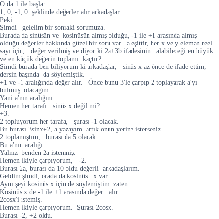
O da 1 ile başlar.
1, 0, -1, 0 şeklinde değerler alır arkadaşlar.
Peki.
Şimdi gelelim bir sonraki sorumuza.
Burada da sinüsün ve kosinüsün almış olduğu, -1 ile +1 arasında almış
olduğu değerler hakkında güzel bir soru var. a eşittir, her x ve y eleman reel
sayı için, değer verilmiş ve diyor ki 2a+3b ifadesinin alabileceği en büyük
ve en küçük değerin toplamı kaçtır?
Şimdi burada ben biliyorum ki arkadaşlar, sinüs x az önce de ifade ettim,
dersin başında da söylemiştik.
+1 ve -1 aralığında değer alır. Önce bunu 3'le çarpıp 2 toplayarak a'yı
bulmuş olacağım.
Yani a'nın aralığını.
Hemen her tarafı sinüs x değil mi?
+3.
2 topluyorum her tarafa, şurası -1 olacak.
Bu burası 3sinx+2, a yazayım artık onun yerine isterseniz.
2 toplamıştım, burası da 5 olacak.
Bu a'nın aralığı.
Yalnız benden 2a istenmiş.
Hemen ikiyle çarpıyorum, -2.
Burası 2a, burası da 10 oldu değerli arkadaşlarım.
Geldim şimdi, orada da kosinüs x var.
Aynı şeyi kosinüs x için de söylemiştim zaten.
Kosinüs x de -1 ile +1 arasında değer alır.
2cosx'i istemiş.
Hemen ikiyle çarpıyorum. Şurası 2cosx.
Burası -2, +2 oldu.