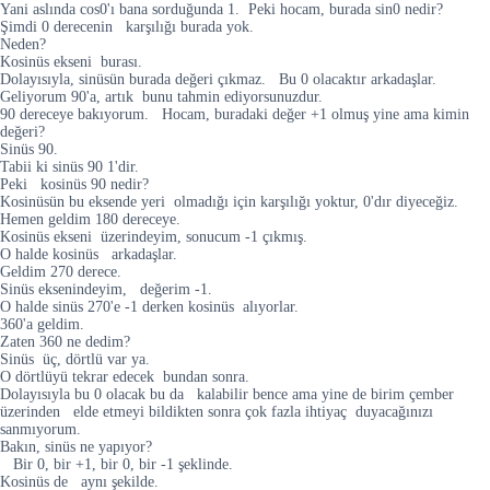
Yani aslında cos0'ı bana sorduğunda 1. Peki hocam, burada sin0 nedir?
Şimdi 0 derecenin karşılığı burada yok.
Neden?
Kosinüs ekseni burası.
Dolayısıyla, sinüsün burada değeri çıkmaz. Bu 0 olacaktır arkadaşlar.
Geliyorum 90'a, artık bunu tahmin ediyorsunuzdur.
90 dereceye bakıyorum. Hocam, buradaki değer +1 olmuş yine ama kimin
değeri?
Sinüs 90.
Tabii ki sinüs 90 1'dir.
Peki kosinüs 90 nedir?
Kosinüsün bu eksende yeri olmadığı için karşılığı yoktur, 0'dır diyeceğiz.
Hemen geldim 180 dereceye.
Kosinüs ekseni üzerindeyim, sonucum -1 çıkmış.
O halde kosinüs arkadaşlar.
Geldim 270 derece.
Sinüs eksenindeyim, değerim -1.
O halde sinüs 270'e -1 derken kosinüs alıyorlar.
360'a geldim.
Zaten 360 ne dedim?
Sinüs üç, dörtlü var ya.
O dörtlüyü tekrar edecek bundan sonra.
Dolayısıyla bu 0 olacak bu da kalabilir bence ama yine de birim çember
üzerinden elde etmeyi bildikten sonra çok fazla ihtiyaç duyacağınızı
sanmıyorum.
Bakın, sinüs ne yapıyor?
Bir 0, bir +1, bir 0, bir -1 şeklinde.
Kosinüs de aynı şekilde.