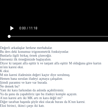
Değerli arkadaşlar herkese merhabalar.
Bu ders deki konumuz trigonometrik fonksiyonlar.
Bunlarla ilgili birkaç örnek çözeceğiz.
İsterseniz ilk örneğimizde başlayalım.
Diyor ki tanjant alfa eşittir k ve tanjant alfa eşittir M olduğuna göre kartın
m'nin karesi eksi.
K eksi.
M nin karesi ifadesinin değeri kaçtır diye sorulmuş.
Hemen bana sorulan ifadeyi açmaya çalışalım.
Şimdi parantez ve kare var burada.
Ne demek bu?
Yani iki kara farkından da aslında açabilirsiniz.
Ya da şunu da yapabiliriz işte bu ifadeyi komple açayım.
A'nın karesi artı iki MK artı m kara değil mi?
Diğer taraftan başında şöyle eksi olacak burası da K'nın karesi.
Eksi birinci, ikinci çarpı iki katı.