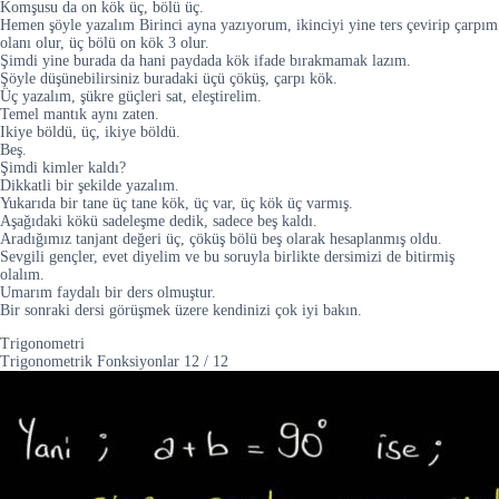
Komşusu da on kök üç, bölü üç.
Hemen şöyle yazalım Birinci ayna yazıyorum, ikinciyi yine ters çevirip çarpım
olanı olur, üç bölü on kök 3 olur.
Şimdi yine burada da hani paydada kök ifade bırakmamak lazım.
Şöyle düşünebilirsiniz buradaki üçü çöküş, çarpı kök.
Üç yazalım, şükre güçleri sat, eleştirelim.
Temel mantık aynı zaten.
Ikiye böldü, üç, ikiye böldü.
Beş.
Şimdi kimler kaldı?
Dikkatli bir şekilde yazalım.
Yukarıda bir tane üç tane kök, üç var, üç kök üç varmış.
Aşağıdaki kökü sadeleşme dedik, sadece beş kaldı.
Aradığımız tanjant değeri üç, çöküş bölü beş olarak hesaplanmış oldu.
Sevgili gençler, evet diyelim ve bu soruyla birlikte dersimizi de bitirmiş
olalım.
Umarım faydalı bir ders olmuştur.
Bir sonraki dersi görüşmek üzere kendinizi çok iyi bakın.
Trigonometri
Trigonometrik Fonksiyonlar
12
/
12