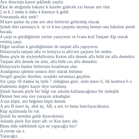
Artı ikincinin karesi şeklinde yazılır.
Eksi de attığımda bakınız k kareler gidecek xxi burası artı olur.
2 m k 2 meke k daha 4 kümeye k geldi.
Sonrasında eksi mek?
M kare şunlar da yine artı eksi birbirini götürmüş olacak.
Şimdi dört tanımaya k, m ve k'nın çarpımı neymiş hemen ona bakalım şimdi
burada.
4 çarpı m gördüğümüz yerine yazıyoruz ve İvana kod Tanjant Alp olarak
vermiş çarpı.
Diğer taraftan k gördüğümüze de tanjant alfa yapıyoruz.
Dolayısıyla tanjant alfa ve kolayca ta alfa'nın çarpımı bir neden.
Bunu şöyle de söyleyebilirsiniz Koton alfa demek alfa bölü sin alfa demektir.
Tanjant alfa demek ise sinn, alfa bölü cos alfa demektir.
Dolayısıyla bunlar birbirinin kısaltması olur.
Aradığımız işlemin sonucu dört olarak bulunur.
Sevgili gençler diyelim, sıradaki sorumuza geçelim.
Six çarpı 18 ifadesi üç bölü 7 olduğuna göre, sizin üzere 6, ilk konforu 6 x
ifadesinin değeri kaçtır diye sorulmuş.
Şimdi burada şöyle bir bilgi var aslında kullanacağımız bir özdeşlik.
Hemen ben onu size yazayım arkadaşlar.
A'nın küpü, artı beğenin küpü demek.
A artı B üzeri üç, eksi üç, AB, a artı ve bunu hatırlayacaksınız.
Küp açılımında bu var.
Şimdi bu nereden geldi diyeceksiniz.
Aslında şöyle Sin üzeri altı ve Kos üzeri altı.
Bunu elde edebilmek için ne yapacağız biz?
A yerine sin x.
Yazacağız.