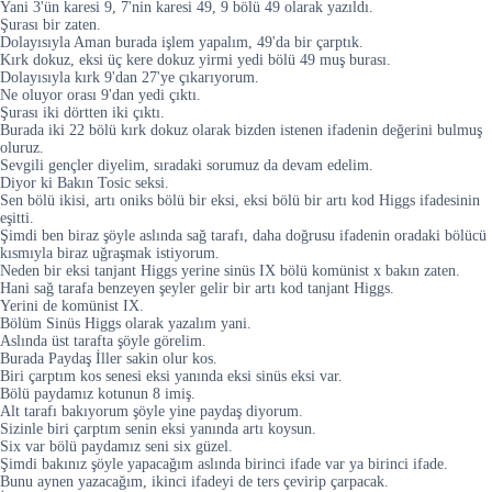
Yani 3'ün karesi 9, 7'nin karesi 49, 9 bölü 49 olarak yazıldı.
Şurası bir zaten.
Dolayısıyla Aman burada işlem yapalım, 49'da bir çarptık.
Kırk dokuz, eksi üç kere dokuz yirmi yedi bölü 49 muş burası.
Dolayısıyla kırk 9'dan 27'ye çıkarıyorum.
Ne oluyor orası 9'dan yedi çıktı.
Şurası iki dörtten iki çıktı.
Burada iki 22 bölü kırk dokuz olarak bizden istenen ifadenin değerini bulmuş
oluruz.
Sevgili gençler diyelim, sıradaki sorumuz da devam edelim.
Diyor ki Bakın Tosic seksi.
Sen bölü ikisi, artı oniks bölü bir eksi, eksi bölü bir artı kod Higgs ifadesinin
eşitti.
Şimdi ben biraz şöyle aslında sağ tarafı, daha doğrusu ifadenin oradaki bölücü
kısmıyla biraz uğraşmak istiyorum.
Neden bir eksi tanjant Higgs yerine sinüs IX bölü komünist x bakın zaten.
Hani sağ tarafa benzeyen şeyler gelir bir artı kod tanjant Higgs.
Yerini de komünist IX.
Bölüm Sinüs Higgs olarak yazalım yani.
Aslında üst tarafta şöyle görelim.
Burada Paydaş İller sakin olur kos.
Biri çarptım kos senesi eksi yanında eksi sinüs eksi var.
Bölü paydamız kotunun 8 imiş.
Alt tarafı bakıyorum şöyle yine paydaş diyorum.
Sizinle biri çarptım senin eksi yanında artı koysun.
Six var bölü paydamız seni six güzel.
Şimdi bakınız şöyle yapacağım aslında birinci ifade var ya birinci ifade.
Bunu aynen yazacağım, ikinci ifadeyi de ters çevirip çarpacak.