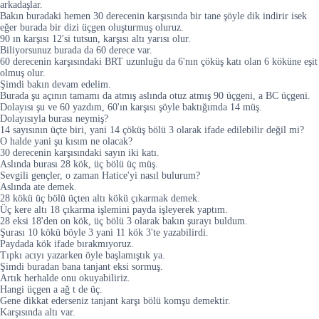
arkadaşlar.
Bakın buradaki hemen 30 derecenin karşısında bir tane şöyle dik indirir isek
eğer burada bir dizi üçgen oluşturmuş oluruz.
90 ın karşısı 12'si tutsun, karşısı altı yarısı olur.
Biliyorsunuz burada da 60 derece var.
60 derecenin karşısındaki BRT uzunluğu da 6'nın çöküş katı olan 6 köküne eşit
olmuş olur.
Şimdi bakın devam edelim.
Burada şu açının tamamı da atmış aslında otuz atmış 90 üçgeni, a BC üçgeni.
Dolayısı şu ve 60 yazdım, 60'ın karşısı şöyle baktığımda 14 müş.
Dolayısıyla burası neymiş?
14 sayısının üçte biri, yani 14 çöküş bölü 3 olarak ifade edilebilir değil mi?
O halde yani şu kısım ne olacak?
30 derecenin karşısındaki sayın iki katı.
Aslında burası 28 kök, üç bölü üç müş.
Sevgili gençler, o zaman Hatice'yi nasıl bulurum?
Aslında ate demek.
28 kökü üç bölü üçten altı kökü çıkarmak demek.
Üç kere altı 18 çıkarma işlemini payda işleyerek yaptım.
28 eksi 18'den on kök, üç bölü 3 olarak bakın şurayı buldum.
Şurası 10 kökü böyle 3 yani 11 kök 3'te yazabilirdi.
Paydada kök ifade bırakmıyoruz.
Tıpkı acıyı yazarken öyle başlamıştık ya.
Şimdi buradan bana tanjant eksi sormuş.
Artık herhalde onu okuyabiliriz.
Hangi üçgen a ağ t de üç.
Gene dikkat ederseniz tanjant karşı bölü komşu demektir.
Karşısında altı var.