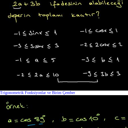
Trigonometrik Fonksiyonlar ve Birim Çember