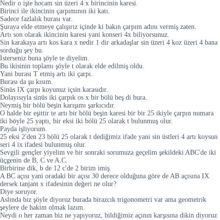
Nedir o işte hocam sin üzeri 4 x birincinin karesi.
Birinci ile ikincinin çarpımının iki katı.
Sadece fazlalık burası var.
Şuraya elde etmeye çalışırız içinde ki bakın çarpım adını vermiş zaten.
Artı son olarak ikincinin karesi yani konseri 4x biliyorsunuz.
Sin karakaya artı kos kara x nedir 1 dir arkadaşlar sin üzeri 4 koz üzeri 4 bana
sorduğu şey bu.
İsterseniz buna şöyle te diyelim.
Bu ikisinin toplamı şöyle t olarak elde edilmiş oldu.
Yani burası T etmiş artı iki çarpı.
Burası da şu kısım.
Sinüs IX çarpı koyunuz içsin karasıdır.
Dolayısıyla sinüs iki çarpık os x bir bölü beş di bura.
Neymiş bir bölü beşin karışımı şarkıcıdır.
O halde bir eşittir te artı bir bölü beşin karesi bir bir 25 ikiyle çarpın numara
iki böyle 25 yaptı, bir eksi iki bölü 25 olarak t bulunmuş olur.
Payda işliyorum.
25 eksi 2'den 23 bölü 25 olarak t dediğimiz ifade yani sin üstleri 4 artı koysun
seri 4 ix ifadesi bulunmuş olur.
Sevgili gençler yiyelim ve bir sonraki sorumuza geçelim şekildeki ABC'de iki
üçgenin de B, C ve A.C.
Birbirine dik, b de 12 c'de 2 birim imiş.
A BC açısı yani oradaki bir açısı 30 derece olduğuna göre de AB açısına IX
dersek tanjant x ifadesinin değeri ne olur?
Diye soruyor.
Aslında biz şöyle diyoruz burada birazcık trigonometri var ama geometrik
şeylere de hakim olmak lazım.
Neydi o her zaman biz ne yapıyoruz, bildiğimiz açının karşısına dikin diyoruz