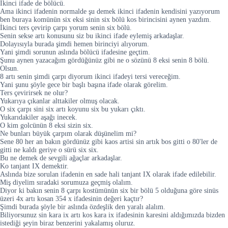
İkinci ifade de bölücü.
Ama ikinci ifadenin normalde şu demek ikinci ifadenin kendisini yazıyorum
ben buraya komünün six eksi sinin six bölü kos birincisini aynen yazdım.
İkinci ters çevirip çarpı yorum senin six bölü.
Senin sekse artı konusunu siz bu ikinci ifade eylemiş arkadaşlar.
Dolayısıyla burada şimdi hemen birinciyi alıyorum.
Yani şimdi sorunun aslında bölücü ifadesine geçtim.
Şunu aynen yazacağım gördüğünüz gibi ne o sözünü 8 eksi senin 8 bölü.
Olsun.
8 artı senin şimdi çarpı diyorum ikinci ifadeyi tersi vereceğim.
Yani şunu şöyle gece bir başlı başına ifade olarak görelim.
Ters çevirirsek ne olur?
Yukarıya çıkanlar alttakiler olmuş olacak.
O six çarpı sini six artı koyunu six bu yukarı çıktı.
Yukarıdakiler aşağı inecek.
O kim golcünün 8 eksi sizin six.
Ne bunları büyük çarpım olarak düşünelim mi?
Sene 80 her an bakın gördünüz gibi kaos artisi sin artık bos gitti o 80'ler de
gitti ne kaldı geriye o sürü six six.
Bu ne demek de sevgili ağaçlar arkadaşlar.
Ko tanjant IX demektir.
Aslında bize sorulan ifadenin en sade hali tanjant IX olarak ifade edilebilir.
Miş diyelim sıradaki sorumuza geçmiş olalım.
Diyor ki bakın senin 8 çarpı kostümünün six bir bölü 5 olduğuna göre sinüs
üzeri 4x artı kosan 354 x ifadesinin değeri kaçtır?
Şimdi burada şöyle bir aslında özdeşlik den yaralı alalım.
Biliyorsunuz sin kara ix artı kos kara ix ifadesinin karesini aldığımızda bizden
istediği şeyin biraz benzerini yakalamış oluruz.