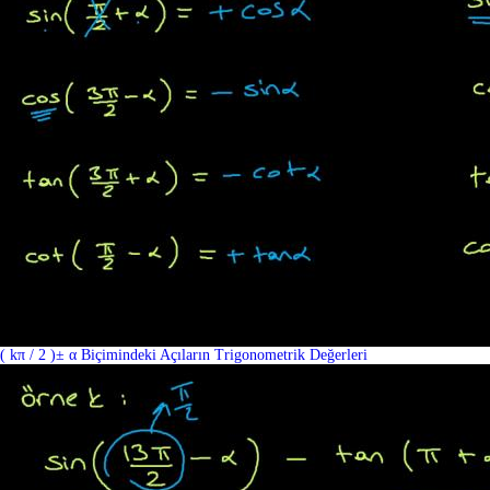
( kπ / 2 )± α Biçimindeki Açıların Trigonometrik Değerleri