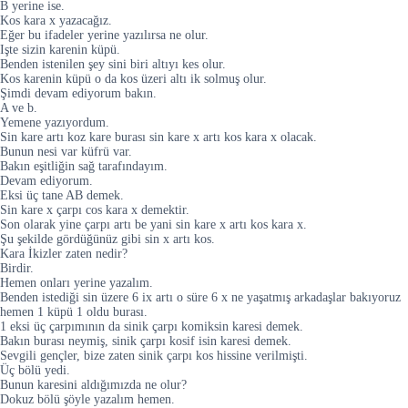
B yerine ise.
Kos kara x yazacağız.
Eğer bu ifadeler yerine yazılırsa ne olur.
Işte sizin karenin küpü.
Benden istenilen şey sini biri altıyı kes olur.
Kos karenin küpü o da kos üzeri altı ik solmuş olur.
Şimdi devam ediyorum bakın.
A ve b.
Yemene yazıyordum.
Sin kare artı koz kare burası sin kare x artı kos kara x olacak.
Bunun nesi var küfrü var.
Bakın eşitliğin sağ tarafındayım.
Devam ediyorum.
Eksi üç tane AB demek.
Sin kare x çarpı cos kara x demektir.
Son olarak yine çarpı artı be yani sin kare x artı kos kara x.
Şu şekilde gördüğünüz gibi sin x artı kos.
Kara İkizler zaten nedir?
Birdir.
Hemen onları yerine yazalım.
Benden istediği sin üzere 6 ix artı o süre 6 x ne yaşatmış arkadaşlar bakıyoruz
hemen 1 küpü 1 oldu burası.
1 eksi üç çarpımının da sinik çarpı komiksin karesi demek.
Bakın burası neymiş, sinik çarpı kosif isin karesi demek.
Sevgili gençler, bize zaten sinik çarpı kos hissine verilmişti.
Üç bölü yedi.
Bunun karesini aldığımızda ne olur?
Dokuz bölü şöyle yazalım hemen.