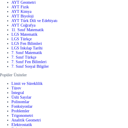
AYT Geometri
AYT Fizik
AYT Kimya
AYT Biyoloji
AYT Türk Dili ve Edebiyatı
AYT Coğrafya
11. Sınıf Matematik
LGS Matematik
LGS Türkçe
LGS Fen Bilimleri
LGS İnkılap Tarihi
7. Sınıf Matematik
7. Sınıf Türkçe
7. Sınıf Fen Bilimleri
7. Sınıf Sosyal Bilgiler
Popüler Üniteler
Limit ve Süreklilik
Türev
İntegral
Üslü Sayılar
Polinomlar
Fonksiyonlar
Problemler
Trigonometri
Analitik Geometri
Elektrostatik