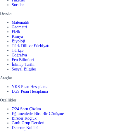
Paketler
Sorular
Dersler
Matematik
Geometri
Fizik
Kimya
Biyoloji
Türk Dili ve Edebiyatı
Türkçe
Coğrafya
Fen Bilimleri
İnkılap Tarihi
Sosyal Bilgiler
Araçlar
YKS Puan Hesaplama
LGS Puan Hesaplama
Özellikler
7/24 Soru Çözüm
Eğitmenlerle Bire Bir Görüşme
Birebir Koçluk
Canlı Grup Dersleri
Deneme Kulübü