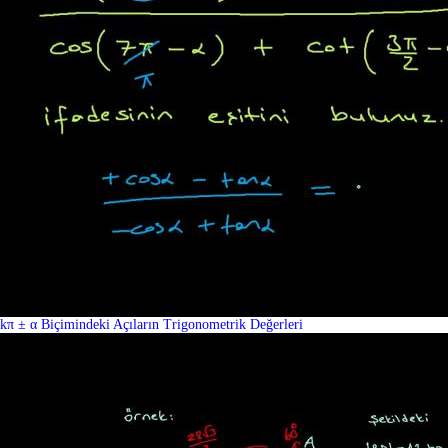
kπ ± α Biçimindeki Açıların Trigonometrik Değerleri