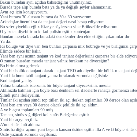
Bakın buradan aynı açıdan bahsettiğimi unutmayınız.
Burada tepe alıp burada beta ya da ya değişik şeyler alamazsınız.
Aynı açı için konuşuyorum.
Yani buraya 30 alırsam buraya da 30'a 30 yazıyorum.
Arkadaşlar önemli ya da tanjant değeri nasıl hesap ediyorum.
Bu sefer yiyebileceği x Rize'ye söylersem yine Brüksel'de ediyorum.
O yüzden diyebilirim ki kol polisin eşittir kontenjan.
Bundan mesela burada buradaki denklemler den elde ettiğim çıkarımlar dır.
Ya da.
Ics bölüğe var diye var, ben bunları çarparsa mix böbreğe ve ye birliğinizi çarpar
Elimde sadece bir kalır.
Yani ben aynı açının tanjant ve kod tanjant değerlerini çarparsa bir elde ediyo
O zaman buradan mesela tanjant yalnız bıraksan ne diyeceğim?
Bu birin altına gidecek.
Yani bir bölük o tanjant olarak tanjant TED adı diyelim bir bölük o tanjant değ
Yani illa bunu tabii tanjant yalnız bırakmak zorunda değilsiniz.
Kod tanjant yanlış.
Yalnız bırakmak isterseniz bir böyle tanjant diyeceksiniz mesela.
Aklınızda kalması için böyle bazı denklem sel ifadelerle rahatça görmenizi ist
Şimdi şuna ilerleyelim.
Timler iki açıdan şimdi top tüller, iki açı derken toplamları 90 derece olan açıla
Yani ben artı veya 90 derece olacak şekilde iki açı aldım.
A ve b açısı toplamları 90 müş.
Tamam, sinüs sağ diğeri kol sinüs B değerine eşittir.
Yani bir açıyı seçtiniz.
A'nın sinüs ünü aldınız.
Sinüs ha diğer açının yani beynin kaosun üstüne eşittir illa A ve B böyle sinüs 
Üstte yazmak zorunda değilsiniz.