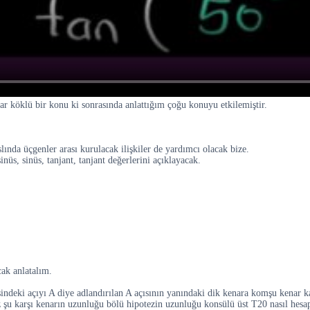
r köklü bir konu ki sonrasında anlattığım çoğu konuyu etkilemiştir.
slında üçgenler arası kurulacak ilişkiler de yardımcı olacak bize.
üs, sinüs, tanjant, tanjant değerlerini açıklayacak.
cak anlatalım.
indeki açıyı A diye adlandırılan A açısının yanındaki dik kenara komşu kenar ka
z şu karşı kenarın uzunluğu bölü hipotezin uzunluğu konsülü üst T20 nasıl hesa