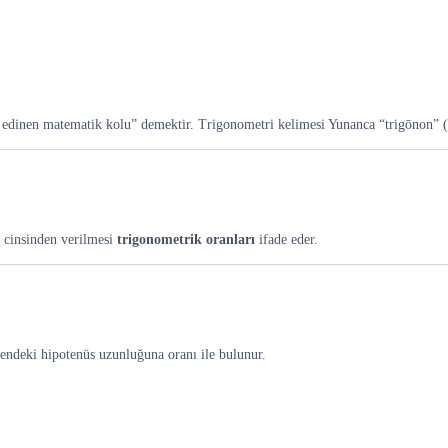
edinen matematik kolu” demektir. Trigonometri kelimesi Yunanca “trigōnon” (
r cinsinden verilmesi
trigonometrik oranları
ifade eder.
gendeki hipotenüs uzunluğuna oranı ile bulunur.