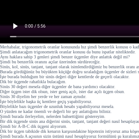
Merhabalar, trigonometrik oranlar konusunda hız şimdi benzerlik konusu o kada
Şimdi anlatacağım trigonometrik oranlar konusu da bunu ispatlar niteliktedir.
Aynı haklara sahip 3 genleri şimdi benzer üçgenler diye anlattık değil mi?
Şimdi bu benzerlik oranını açılar üzerinden sürdüreceğiz.
Sinüs, kol, sinüs, tanjant, tanjant olarak isimlendirdiğimiz bu benzerlik oranı a
Burada gördüğünüz bu büyükten küçüğe doğru sıraladığım üçgenler de sizleri sin
İşte burada bulduğum bir sinüs değeri diğer kentlerde de geçerli olacaktır.
Dik bir üçgende rahatlıkla bulacağım.
Sinüs 30 değeri mesela diğer üçgenler de bana yardımcı olacaktır.
Diğer üçgen ister dik olsun, ister geniş açılı, ister dar açılı üçgen olsun.
Sinüs 30 diyelim her yerde ve her zaman aynıdır.
İşte böylelikle başka üç kentlere geçiş yapabiliyoruz.
Böylelikle bazı üçgenler de uzunluk hesabı yapabiliyoruz mesela.
O yüzden ne kadar önemli ve değerli bir şey anlattığımı biliniz.
Şimdi burada ilerleyelim, nelerden bahsettiğimi göstereyim.
Bir dik üçgende sinüs ana diğerini sinüs, tanjant, tanjant değeri nasıl hesaplaya
Şimdi bir A-B-C dik üçgeni alıyorum.
Dik bir üçgen tabikide dik kenarın karşısındakine hipotezin istiyoruz ama köşes
Şimdi burada A açısının sizin üstünü nasıl hesaplıyoruz formülünü şu kuralımı