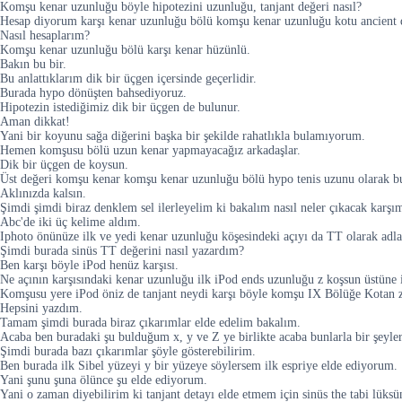
Komşu kenar uzunluğu böyle hipotezini uzunluğu, tanjant değeri nasıl?
Hesap diyorum karşı kenar uzunluğu bölü komşu kenar uzunluğu kotu ancient 
Nasıl hesaplarım?
Komşu kenar uzunluğu bölü karşı kenar hüzünlü.
Bakın bu bir.
Bu anlattıklarım dik bir üçgen içersinde geçerlidir.
Burada hypo dönüşten bahsediyoruz.
Hipotezin istediğimiz dik bir üçgen de bulunur.
Aman dikkat!
Yani bir koyunu sağa diğerini başka bir şekilde rahatlıkla bulamıyorum.
Hemen komşusu bölü uzun kenar yapmayacağız arkadaşlar.
Dik bir üçgen de koysun.
Üst değeri komşu kenar komşu kenar uzunluğu bölü hypo tenis uzunu olarak b
Aklınızda kalsın.
Şimdi şimdi biraz denklem sel ilerleyelim ki bakalım nasıl neler çıkacak karşım
Abc'de iki üç kelime aldım.
Iphoto önünüze ilk ve yedi kenar uzunluğu köşesindeki açıyı da TT olarak adlan
Şimdi burada sinüs TT değerini nasıl yazardım?
Ben karşı böyle iPod henüz karşısı.
Ne açının karşısındaki kenar uzunluğu ilk iPod ends uzunluğu z koşsun üstüne i
Komşusu yere iPod öniz de tanjant neydi karşı böyle komşu IX Bölüğe Kotan za
Hepsini yazdım.
Tamam şimdi burada biraz çıkarımlar elde edelim bakalım.
Acaba ben buradaki şu bulduğum x, y ve Z ye birlikte acaba bunlarla bir şeyler
Şimdi burada bazı çıkarımlar şöyle gösterebilirim.
Ben burada ilk Sibel yüzeyi y bir yüzeye söylersem ilk espriye elde ediyorum.
Yani şunu şuna ölünce şu elde ediyorum.
Yani o zaman diyebilirim ki tanjant detayı elde etmem için sinüs the tabi lük