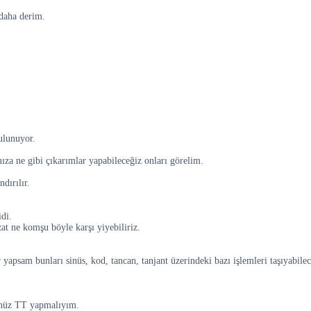
daha derim.
ulunuyor.
ıza ne gibi çıkarımlar yapabileceğiz onları görelim.
dırılır.
di.
t ne komşu böyle karşı yiyebiliriz.
 yapsam bunları sinüs, kod, tancan, tanjant üzerindeki bazı işlemleri taşıyabi
sünüz TT yapmalıyım.