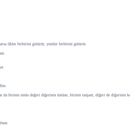
sa ilkler birbirini götürür, yeniler birbirini götürür.
rum.
er.
edim.
r da birinin sinüs değeri diğerinin üstüne, birinin tanjant, diğeri de diğerinin ko
olsun.