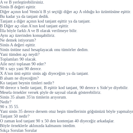
A ve B yerleştirebilirsiniz.
Sinüs B değeri eşittir.
Diğer açının kod Venüs'ü B yi seçtiği diğer açı A olduğu ko üzüntüsüne eşittir.
Bu kadar ya da tanjant dedik.
Tanjant a diğer açının kod tanjant eşittir ya da tanjant.
B Diğer açı olan A'nın kod tanjant eşittir.
İlla böyle farklı A ve B olarak verilmeye bilir.
Aynı açı üzerinden konuşabiliriz.
Ne demek istiyorum?
Sinüs A değeri eşittir.
Sinüs üstüne nasıl hesaplayacak onu tümörler dedim.
Yani tümden açı neydi?
Toplamları 90 olacak.
Aile neyi toplasan 90 eder?
90 x sayı yani 90 derece.
X A'nın ünü eşittir sinüs ağı diyeceğim ya da tanjant.
B alsam ne diyeceğim?
Ko tanjant beynin timleri nedir?
90 derece x bedir tanjant, B eşittir kod tanjant, 90 derece x Side'ye diyebilir.
Mesela örnekler versek şöyle de sayısal olarak gösterebiliriz.
Sinüs 35 alsam 35'in timlerin arıyorum.
Nedir?
90 x 35 55.
Yani sinüs 35 derece dersem otuz beşin tünellerinin göğsünüzü böyle yapmalıy
Tanjant 50 nedir?
O zaman kod tanjant 90 x 50 den kontenjan 40 diyeceğiz arkadaşlar.
Böyle örneklerle aklınızda kalmasını istedim.
Sıkça Sorulan Sorular